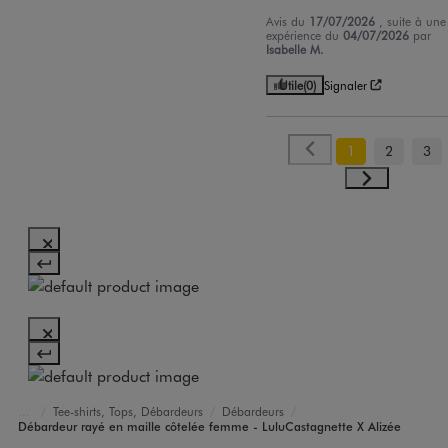
Avis du
17/07/2026
, suite à une
expérience du
04/07/2026
par
Isabelle M.
Utile
(0)
Signaler
1
2
3
Tee-shirts, Tops, Débardeurs
Débardeurs
Accueil
Femme
Vêtements
Débardeur rayé en maille côtelée femme - LuluCastagnette X Alizée