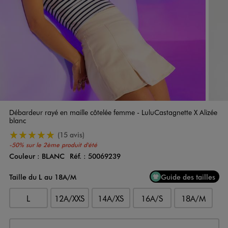
Débardeur rayé en maille côtelée femme - LuluCastagnette X Alizée
blanc
5/5 de moyenne
(15 avis)
-50% sur le 2ème produit d'été
Couleur :
BLANC
Réf. :
50069239
Couleur
Choisissez votre Couleur
Taille du L au 18A/M
Guide des tailles
L
12A/XXS
14A/XS
16A/S
18A/M