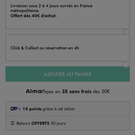
Livraison
Livraison sous 2 à 4 jours ouvrés en France
métropolitaine.
Offert dès 40€ d'achat.
Sélectionner l’option de livraison
Click & Collect ou réservation en 4h
Sélectionner l’option de livraiso
AJOUTER AU PANIER
Payez en
3X sans frais
dès 50€
+
10 points
grâce à cet achat
Retours
OFFERTS
30 jours