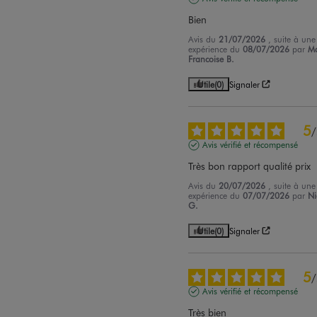
Bien
Avis du
21/07/2026
, suite à une
expérience du
08/07/2026
par
Ma
Francoise B.
Utile
(0)
Signaler
5
/
Avis vérifié et récompensé
Très bon rapport qualité prix
Avis du
20/07/2026
, suite à une
expérience du
07/07/2026
par
Ni
G.
Utile
(0)
Signaler
5
/
Avis vérifié et récompensé
Très bien