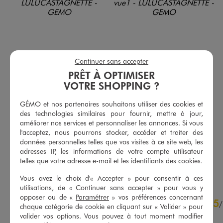
Continuer sans accepter
PRÊT À OPTIMISER
VOTRE SHOPPING ?
GÉMO et nos partenaires souhaitons utiliser des cookies et
Jupe short en coton femme - LuluCastagnette x Alizée
Robe pull en maille côtelée femme - LuluCastagnette x Alizée
des technologies similaires pour fournir, mettre à jour,
19,99 €
19,99 €
améliorer nos services et personnaliser les annonces. Si vous
-50% sur le 2ème produit d'été
-50% sur le 2ème produit d'été
l'acceptez, nous pourrons stocker, accéder et traiter des
données personnelles telles que vos visites à ce site web, les
5/5 de moyenne
5/5 de moyenne
(18 avis)
(1 avis)
adresses IP, les informations de votre compte utilisateur
telles que votre adresse e-mail et les identifiants des cookies.
AU PANIER
AU PANIER
AJOUTER
AJOUTER
Vous avez le choix d'« Accepter » pour consentir à ces
utilisations, de « Continuer sans accepter » pour vous y
4.9
opposer ou de «
Paramétrer
» vos préférences concernant
5
/
5
/
chaque catégorie de cookie en cliquant sur « Valider » pour
Avis vérifié et récompensé
valider vos options. Vous pouvez à tout moment modifier