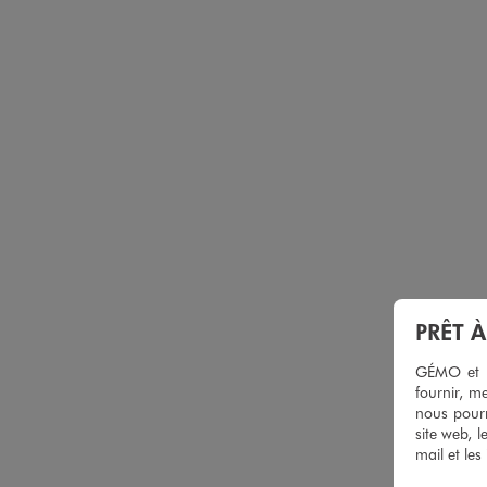
PRÊT 
GÉMO et no
fournir, me
nous pourr
site web, l
mail et les