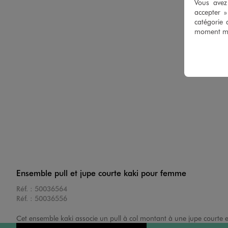
Vous avez 
accepter 
catégorie 
moment mod
Ensemble pull et jupe courte kaki pour femme
Réf. :
50036564
Réf. :
50036556
Cet ensemble kaki associe un pull à col montant à une jupe courte 