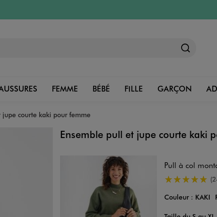
AUSSURES
FEMME
BÉBÉ
FILLE
GARÇON
A
t jupe courte kaki pour femme
Ensemble pull et jupe courte kaki
Pull à col mon
4.5/5 de moye
(2
Couleur :
KAKI
Taille du S au XL