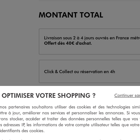
MONTANT TOTAL
Livraison
Livraison sous 2 à 4 jours ouvrés en France métr
Offert dès 40€ d'achat.
Click & Collect ou réservation en 4h
À OPTIMISER VOTRE SHOPPING ?
Continuer sa
AJO
s partenaires souhaitons utiliser des cookies et des technologies simi
Livraison
ttre à jour, améliorer nos services et personnaliser les annonces. Si vous
Livraison sous 2 à 4 jours ouvrés en France métr
Offert dès 40€ d'achat.
ons stocker, accéder et traiter des données personnelles telles que vos v
es adresses IP, les informations de votre compte utilisateur telles que votr
Indisponible
 identifiants des cookies.