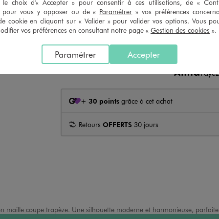
le choix d'« Accepter » pour consentir à ces utilisations, de « Con
» pour vous y opposer ou de «
Paramétrer
» vos préférences concern
Click & Collect ou réservation en 4h
de cookie en cliquant sur « Valider » pour valider vos options. Vous po
ifier vos préférences en consultant notre page «
Gestion des cookies
».
CHOI
Paramétrer
Accepter
Paye
+
30 points
grâce à cet achat
Retours
OFFERTS
30 jours
en maille coupe trapèze. Une silhouette moderne et harmonieuse, parfaite