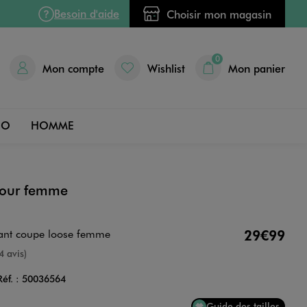
Besoin d'aide
Choisir mon magasin
0
Mon compte
Wishlist
Mon panier
DO
HOMME
 pour femme
tant coupe loose femme
29€99
nne
4 avis)
Réf. :
50036564
Guide des tailles