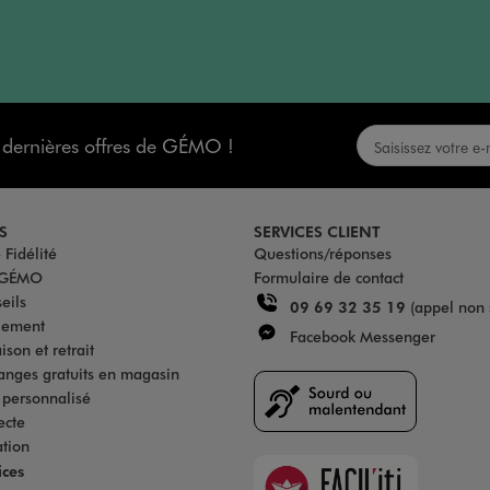
s dernières offres de GÉMO !
S
SERVICES CLIENT
Fidélité
Questions/réponses
u GÉMO
Formulaire de contact
eils
09 69 32 35 19
(appel non 
iement
Facebook Messenger
son et retrait
anges gratuits en magasin
s personnalisé
ecte
ation
Faciliti
ices