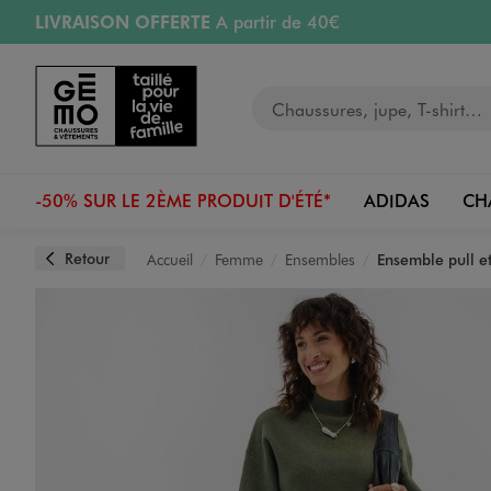
LIVRAISON OFFERTE
A partir de 40€
Aller au contenu principal
Aller à la navigation
RETRAIT ET LIVRAISON OFFERTE
en magasin
Votre recherche
RÉSERVATION GRATUITE
4h en magasin
Retours OFFERTS
pendant 30 jours
-50% SUR LE 2ÈME PRODUIT D'ÉTÉ*
ADIDAS
CH
Retour
Accueil
Femme
Ensembles
Ensemble pull e