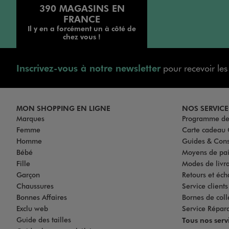
390 MAGASINS EN
FRANCE
Il y en a forcément un à côté de
chez vous !
Inscrivez-vous à notre newsletter
pour recevoir le
MON SHOPPING EN LIGNE
NOS SERVICE
Marques
Programme de 
Femme
Carte cadea
Homme
Guides & Cons
Bébé
Moyens de pa
Fille
Modes de livrai
Garçon
Retours et éch
Chaussures
Service client
Bonnes Affaires
Bornes de coll
Exclu web
Service Répar
Guide des tailles
Tous nos serv