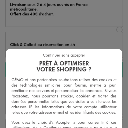
Livraison
Livraison sous 2 à 4 jours ouvrés en France
métropolitaine.
Offert dès 40€ d'achat.
Sélectionner l’option de livraison
Click & Collect ou réservation en 4h
Sélectionner l’option de livraiso
Continuer sans accepter
PRÊT À OPTIMISER
VOTRE SHOPPING ?
AJOUTER AU PANIER
GÉMO et nos partenaires souhaitons utiliser des cookies et
des technologies similaires pour fournir, mettre à jour,
Livraison
Livraison sous 2 à 4 jours ouvrés en France
améliorer nos services et personnaliser les annonces. Si vous
métropolitaine.
l'acceptez, nous pourrons stocker, accéder et traiter des
Offert dès 40€ d'achat.
données personnelles telles que vos visites à ce site web, les
Indisponible
adresses IP, les informations de votre compte utilisateur
Sélectionner l’option de livraison
telles que votre adresse e-mail et les identifiants des cookies.
Vous avez le choix d'« Accepter » pour consentir à ces
utilisations, de « Continuer sans accepter » pour vous y