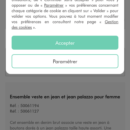
Click & Collect ou réservation en 4h
opposer ou de «
Paramétrer
» vos préférences concernant
chaque catégorie de cookie en cliquant sur « Valider » pour
Sélectionner l’option de livraiso
CHOISIR UN MAGASIN
valider vos options. Vous pouvez à tout moment modifier
vos préférences en consultant notre page «
Gestion
des cookies
».
Payez en
3X sans frais
dès 50€
Accepter
+
36 points
grâce à cet achat
Paramétrer
Retours
OFFERTS
30 jours
Ensemble veste en jean et jean palazzo pour femme
Réf. :
50061194
Réf. :
50061127
Cet ensemble en denim brut associe une veste en jean à
boutons dorés à un jean palazzo taille haute assorti. Une