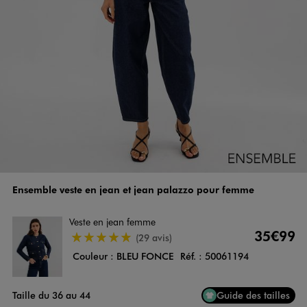
Ensemble veste en jean et jean palazzo pour femme
Veste en jean femme
35€99
4.5/5 de moyenne
(29 avis)
Couleur :
BLEU FONCE
Réf. :
50061194
Taille du 36 au 44
Guide des tailles