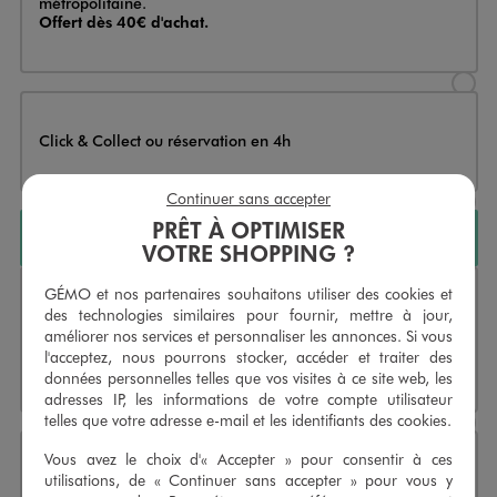
métropolitaine.
Offert dès 40€ d'achat.
Sélectionner l’option de livraison
Click & Collect ou réservation en 4h
Sélectionner l’option de livraiso
Continuer sans accepter
PRÊT À OPTIMISER
AJOUTER AU PANIER
VOTRE SHOPPING ?
GÉMO et nos partenaires souhaitons utiliser des cookies et
Livraison
Livraison sous 2 à 4 jours ouvrés en France
des technologies similaires pour fournir, mettre à jour,
métropolitaine.
améliorer nos services et personnaliser les annonces. Si vous
Offert dès 40€ d'achat.
l'acceptez, nous pourrons stocker, accéder et traiter des
Indisponible
données personnelles telles que vos visites à ce site web, les
Sélectionner l’option de livraison
adresses IP, les informations de votre compte utilisateur
telles que votre adresse e-mail et les identifiants des cookies.
Vous avez le choix d'« Accepter » pour consentir à ces
utilisations, de « Continuer sans accepter » pour vous y
Click & Collect ou réservation en 4h