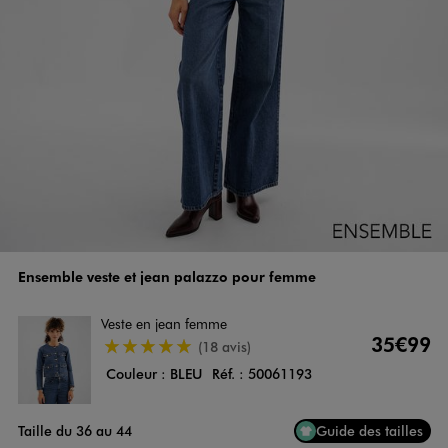
Ensemble veste et jean palazzo pour femme
Veste en jean femme
35€99
5/5 de moyenne
(18 avis)
Couleur :
BLEU
Réf. :
50061193
Taille du 36 au 44
Guide des tailles