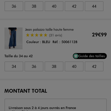
36
38
40
42
44
Jean palazzo taille haute femme
29€99
4.5/5 de moyenne
(31 avis)
Couleur :
BLEU
Réf. :
50061128
Taille du 34 au 42
Guide des tailles
34
36
38
40
42
MONTANT TOTAL
Livraison
Livraison sous 2 à 4 jours ouvrés en France