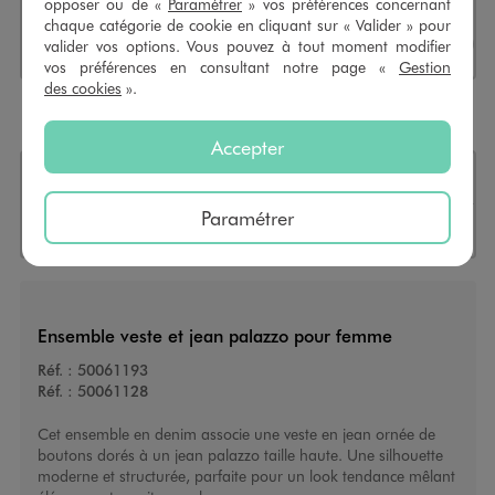
opposer ou de «
Paramétrer
» vos préférences concernant
Sélectionner l’option de livraiso
chaque catégorie de cookie en cliquant sur « Valider » pour
CHOISIR UN MAGASIN
valider vos options. Vous pouvez à tout moment modifier
vos préférences en consultant notre page «
Gestion
des cookies
».
Payez en
3X sans frais
dès 50€
Accepter
+
36 points
grâce à cet achat
Paramétrer
Retours
OFFERTS
30 jours
Ensemble veste et jean palazzo pour femme
Réf. :
50061193
Réf. :
50061128
Cet ensemble en denim associe une veste en jean ornée de
boutons dorés à un jean palazzo taille haute. Une silhouette
moderne et structurée, parfaite pour un look tendance mêlant