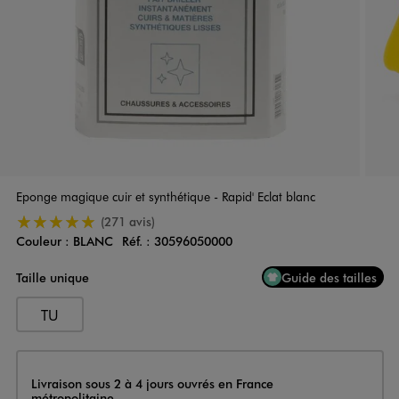
Eponge magique cuir et synthétique - Rapid' Eclat blanc
5/5 de moyenne
(271 avis)
Couleur :
BLANC
Réf. :
30596050000
Couleur
Choisissez votre Couleur
Taille unique
Guide des tailles
TU
Livraison
Livraison sous 2 à 4 jours ouvrés en France
métropolitaine.