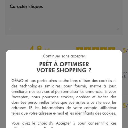
Caractéristiques
4.8
5
/
5
/
Continuer sans accepter
Avis vérifié et récompensé
PRÊT À OPTIMISER
Pratique et raoide
VOTRE SHOPPING ?
Avis du
07/08/2026
, suite à un
25/07/2026
par
Marie-Hélène S.
Basé sur
271
avis soumis à un
GÉMO et nos partenaires souhaitons utiliser des cookies et
contrôle
des technologies similaires pour fournir, mettre à jour,
Utile
(0)
Signaler
Voir tous les avis sur ce site
améliorer nos services et personnaliser les annonces. Si vous
l'acceptez, nous pourrons stocker, accéder et traiter des
5
étoiles
231
données personnelles telles que vos visites à ce site web, les
5
/
4
étoiles
36
adresses IP, les informations de votre compte utilisateur
Avis vérifié et récompensé
3
étoiles
4
telles que votre adresse e-mail et les identifiants des cookies.
2
étoiles
0
Très  pratique  

Vous avez le choix d'« Accepter » pour consentir à ces
Le cirage est  vite fait
1
étoile
0