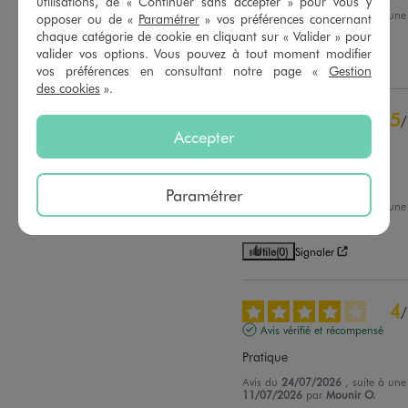
utilisations, de « Continuer sans accepter » pour vous y
Avis du
31/07/2026
, suite à un
opposer ou de «
Paramétrer
» vos préférences concernant
Trier les avis
18/07/2026
par
V.S.
chaque catégorie de cookie en cliquant sur « Valider » pour
valider vos options. Vous pouvez à tout moment modifier
Utile
(0)
Signaler
vos préférences en consultant notre page «
Gestion
des cookies
».
5
/
Accepter
Avis vérifié et récompensé
Très bon dépoussiérant 

Pratique et efficace
Paramétrer
Avis du
26/07/2026
, suite à un
13/07/2026
par
Sandrine S.
Utile
(0)
Signaler
4
/
Avis vérifié et récompensé
Pratique
Avis du
24/07/2026
, suite à un
11/07/2026
par
Mounir O.