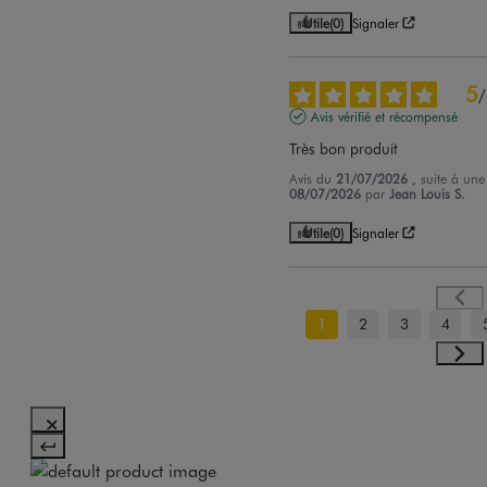
Utile
(0)
Signaler
5
/
Avis vérifié et récompensé
Très bon produit
Avis du
21/07/2026
, suite à un
08/07/2026
par
Jean Louis S.
Utile
(0)
Signaler
1
2
3
4