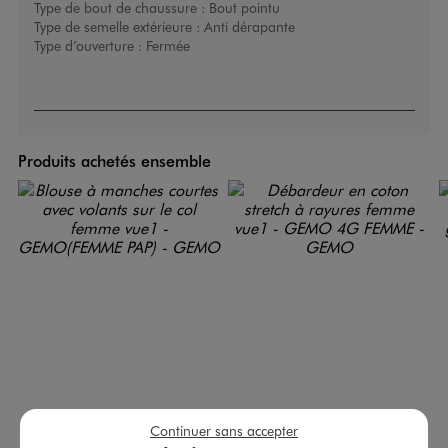
Type de bout de chaussure :
Bout pointu
Type de semelle extérieure :
Anti dérapante
Type d’ouverture :
Fermée
Produits achetés ensemble
Continuer sans accepter