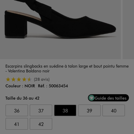
Escarpins slingbacks en suédine à talon large et bout pointu femme
- Valentina Baldano noir
4.5/5 de moyenne
(28 avis)
Couleur :
NOIR
Réf. :
50063454
Couleur
Choisissez votre Couleur
Taille du 36 au 42
Guide des tailles
36
37
38
39
40
41
42