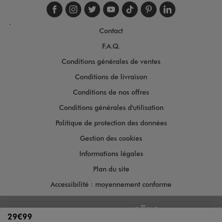
Suivez-nous sur faceboo
Suivez-nous sur inst
Suivez-nous sur twi
Suivez-nous sur
Suivez-nous s
Suivez-nou
Suivez-
.
Contact
F.A.Q.
Conditions générales de ventes
Conditions de livraison
Conditions de nos offres
Conditions générales d'utilisation
Politique de protection des données
Gestion des cookies
Informations légales
Plan du site
Accessibilité : moyennement conforme
Copyright © 2026
29€99