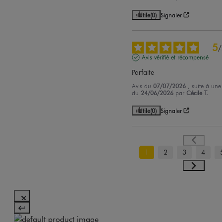
Utile
(0)
Signaler
5
/
Avis vérifié et récompensé
Parfaite
Avis du
07/07/2026
, suite à une
du
24/06/2026
par
Cécile T.
Utile
(0)
Signaler
1
2
3
4