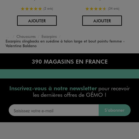
5/5 de moyenne
4.5/5 de moyenne
(2 avis)
(34 avis)
AU PANIER
AU PANIER
AJOUTER
AJOUTER
Chaussures
Escarpins
Femme
Escarpins slingbacks en suédine à talon large et bout pointu femme -
Accueil
Valentina Baldano
390 MAGASINS EN FRANCE
Inscrivez-vous à notre newsletter
pour recevoir
les dernières offres de GÉMO !
S’abonner