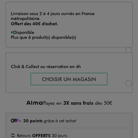
Livraison
Livraison sous 2 à 4 jours ouvrés en France
métropolitaine.
Offert dès 40€ d'achat.
Disponible
Plus que 6 produit(s) disponible(s)
Sélectionner l’option de livraison
Click & Collect ou réservation en 4h
Sélectionner l’option de livraiso
CHOISIR UN MAGASIN
Payez en
3X sans frais
dès 50€
+
30 points
grâce à cet achat
Retours
OFFERTS
30 jours