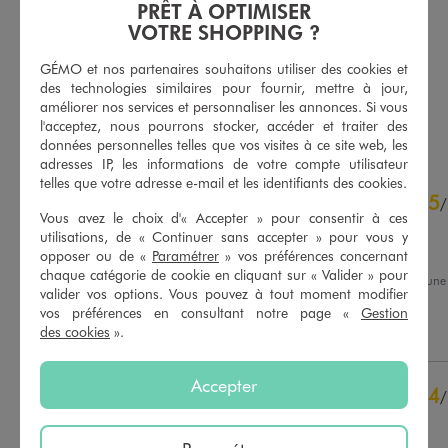
PRÊT À OPTIMISER
Blouse à manches courtes avec volants sur le col femme
Débardeur en coton stretch à rayures femme
VOTRE SHOPPING ?
22,99 €
4,99 €
-50% sur le 2ème produit d'été
GÉMO et nos partenaires souhaitons utiliser des cookies et
4.5/5 de moyenne
(14 avis)
5/5 de moyenne
(93 avis)
des technologies similaires pour fournir, mettre à jour,
améliorer nos services et personnaliser les annonces. Si vous
AU PANIER
AU PANIER
AJOUTER
AJOUTER
l'acceptez, nous pourrons stocker, accéder et traiter des
données personnelles telles que vos visites à ce site web, les
adresses IP, les informations de votre compte utilisateur
telles que votre adresse e-mail et les identifiants des cookies.
4.6
5
/
5
/
Vous avez le choix d'« Accepter » pour consentir à ces
Avis vérifié et récompensé
utilisations, de « Continuer sans accepter » pour vous y
Très à l'aise
opposer ou de «
Paramétrer
» vos préférences concernant
chaque catégorie de cookie en cliquant sur « Valider » pour
Avis du
01/08/2026
, suite à une
valider vos options. Vous pouvez à tout moment modifier
du
18/07/2026
par
Janine C.
Basé sur
28
avis soumis à un
vos préférences en consultant notre page «
Gestion
contrôle
Utile
(0)
Signaler
des cookies
».
Voir tous les avis sur ce site
5
étoiles
19
Accepter
4
/
4
étoiles
6
Avis vérifié et récompensé
3
étoiles
3
2
étoiles
0
Très chic et confortable