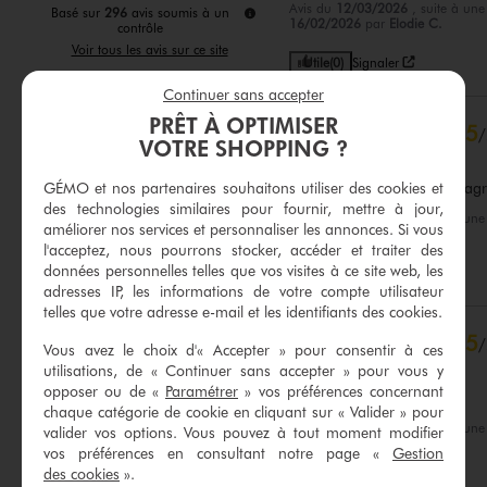
Avis du
12/03/2026
, suite à un
Basé sur
296
avis soumis à un
16/02/2026
par
Elodie C.
contrôle
Voir tous les avis sur ce site
Utile
(0)
Signaler
5
étoiles
239
Continuer sans accepter
4
étoiles
46
PRÊT À OPTIMISER
5
/
3
étoiles
8
VOTRE SHOPPING ?
Avis vérifié et récompensé
2
étoiles
1
GÉMO et nos partenaires souhaitons utiliser des cookies et
Gants très confortables et ag
1
étoile
2
des technologies similaires pour fournir, mettre à jour,
Avis du
22/02/2026
, suite à un
améliorer nos services et personnaliser les annonces. Si vous
Trier les avis
09/02/2026
par
C.F.
l'acceptez, nous pourrons stocker, accéder et traiter des
données personnelles telles que vos visites à ce site web, les
Utile
(0)
Signaler
adresses IP, les informations de votre compte utilisateur
telles que votre adresse e-mail et les identifiants des cookies.
5
/
Vous avez le choix d'« Accepter » pour consentir à ces
Avis vérifié et récompensé
utilisations, de « Continuer sans accepter » pour vous y
opposer ou de «
Paramétrer
» vos préférences concernant
Parfait
chaque catégorie de cookie en cliquant sur « Valider » pour
Avis du
15/02/2026
, suite à un
valider vos options. Vous pouvez à tout moment modifier
02/02/2026
par
C.G.
vos préférences en consultant notre page «
Gestion
des cookies
».
Utile
(0)
Signaler