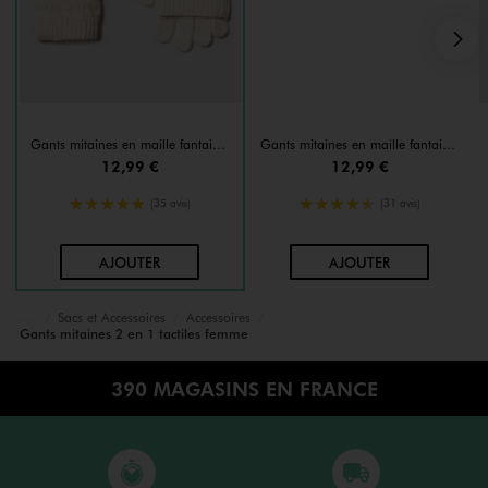
S
Gants mitaines en maille fantaisie femme
Gants mitaines en maille fantaisie femme
12,99 €
12,99 €
5/5 de moyenne
4.5/5 de moyenne
(35 avis)
(31 avis)
AU PANIER
AU PANIER
AJOUTER
AJOUTER
Sacs et Accessoires
Accessoires
Accueil
Femme
Gants mitaines 2 en 1 tactiles femme
390 MAGASINS EN FRANCE