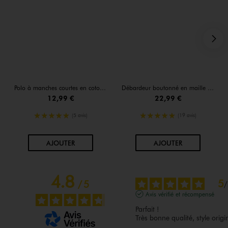
S
Polo à manches courtes en coton piqué femme
Débardeur boutonné en maille tricotée femme
12,99 €
22,99 €
5/5 de moyenne
5/5 de moyenne
(5 avis)
(19 avis)
AU PANIER
AU PANIER
AJOUTER
AJOUTER
4.8
5
/
5
/
Avis vérifié et récompensé
Parfait !

Très bonne qualité, style origi