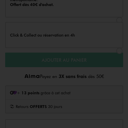
Offert dès 40€ d'achat.
Sélectionner l’option de livraison
Click & Collect ou réservation en 4h
Sélectionner l’option de livraiso
AJOUTER AU PANIER
Payez en
3X sans frais
dès 50€
+
13 points
grâce à cet achat
Retours
OFFERTS
30 jours