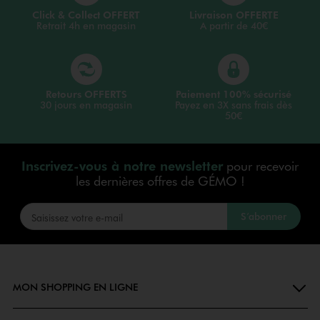
Click & Collect OFFERT
Livraison OFFERTE
Retrait 4h en magasin
A partir de 40€
Retours OFFERTS
Paiement 100% sécurisé
30 jours en magasin
Payez en 3X sans frais dès
50€
Inscrivez-vous à notre newsletter
pour recevoir
les dernières offres de GÉMO !
S’abonner
MON SHOPPING EN LIGNE