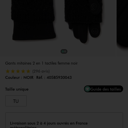
1
Sur 2
2
Sur 2
Gants mitaines 2 en 1 tactiles femme noir
5/5 de moyenne
(296 avis)
Couleur :
NOIR
Réf. :
40585930043
Couleur
Choisissez votre Couleur
Taille unique
Guide des tailles
TU
Livraison
Livraison sous 2 à 4 jours ouvrés en France
métropolitaine.