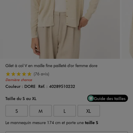
Gilet à col V en maille fine pailleté d'or femme dore
5/5 de moyenne
(76 avis)
Dernière chance
Couleur :
DORE
Réf. :
40289510232
Couleur
Choisissez votre Couleur
Taille du S au XL
Guide des tailles
S
M
L
XL
Le mannequin mesure 174 cm et porte une
taille S