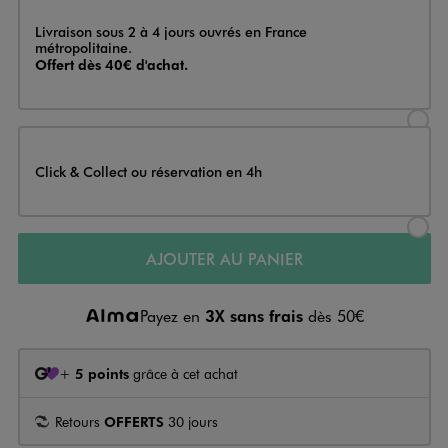
Livraison
Livraison sous 2 à 4 jours ouvrés en France
métropolitaine.
Offert dès 40€ d'achat.
Sélectionner l’option de livraison
Click & Collect ou réservation en 4h
Sélectionner l’option de livraiso
AJOUTER AU PANIER
Payez en
3X sans frais
dès 50€
+
5 points
grâce à cet achat
Retours
OFFERTS
30 jours