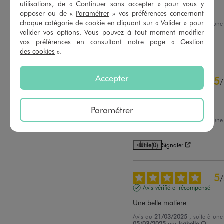
utilisations, de « Continuer sans accepter » pour vous y
2
étoiles
0
Bien taille
opposer ou de «
Paramétrer
» vos préférences concernant
1
étoile
0
chaque catégorie de cookie en cliquant sur « Valider » pour
Avis du
03/05/2025
, suite à un
14/04/2025
par
Cecile L.
valider vos options. Vous pouvez à tout moment modifier
Trier les avis
vos préférences en consultant notre page «
Gestion
Utile
(0)
Signaler
des cookies
».
Accepter
5
/
Avis vérifié et récompensé
Beau a pris abordable
Paramétrer
Avis du
21/03/2025
, suite à un
08/03/2025
par
AURELIE D.
Utile
(0)
Signaler
5
/
Avis vérifié et récompensé
Une belle matiere
Avis du
21/03/2025
, suite à un
05/03/2025
par
Isabelle O.