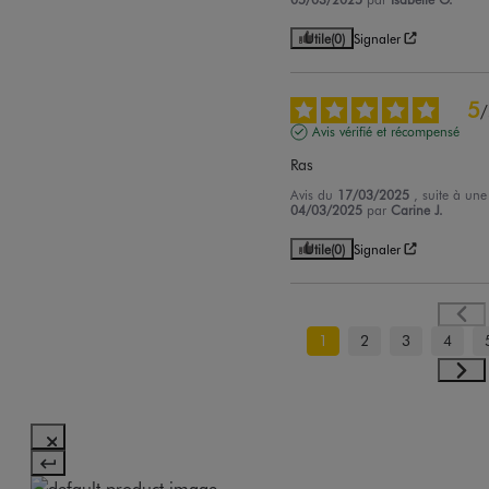
Utile
(0)
Signaler
5
/
Avis vérifié et récompensé
Ras
Avis du
17/03/2025
, suite à un
04/03/2025
par
Carine J.
Utile
(0)
Signaler
1
2
3
4