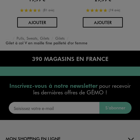
4.5/5 de moyenne
5/5 de moyenne
(81 avis)
(74 avis)
AU PANIER
AU PANIER
AJOUTER
AJOUTER
Pulls, Sweats, Gilets
Gilets
Accueil
Femme
Vêtements
Gilet à col V en maille fine pailleté d'or femme
390 MAGASINS EN FRANCE
Inscrivez-vous à notre newsletter
pour recevoir
les dernières offres de GÉMO !
S’abonner
MON SHOPPING EN LIGNE