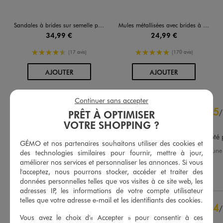
Sandales à brides sur semelle plateforme femme - 5 Miles
Mules métallisées avec brides à boucle femme - Valentina Baldano
34,99 €
24,99 €
4.5/5 de moyenne
5/5 de moyenne
(17 avis)
(170 avis)
AU PANIER
AU PANIER
AJOUTER
AJOUTER
Continuer sans accepter
4.8
5
/
5
/
PRÊT À OPTIMISER
Avis vérifié et récompensé
VOTRE SHOPPING ?
Gilet très sympa avec ce côté p
GÉMO et nos partenaires souhaitons utiliser des cookies et
Avis du
28/05/2025
, suite à un
des technologies similaires pour fournir, mettre à jour,
07/05/2025
par
Tristana D.
Basé sur
76
avis soumis à un
améliorer nos services et personnaliser les annonces. Si vous
contrôle
l'acceptez, nous pourrons stocker, accéder et traiter des
Utile
(0)
Signaler
Voir tous les avis sur ce site
données personnelles telles que vos visites à ce site web, les
adresses IP, les informations de votre compte utilisateur
5
étoiles
64
telles que votre adresse e-mail et les identifiants des cookies.
4
/
4
étoiles
11
Vous avez le choix d'« Accepter » pour consentir à ces
Avis vérifié et récompensé
3
étoiles
1