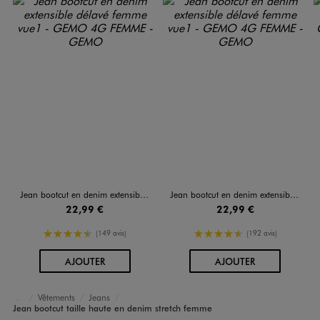
Jean bootcut en denim extensible délavé femme
Jean bootcut en denim extensible délavé femme
22,99 €
22,99 €
4.5/5 de moyenne
4.5/5 de moyenne
(149 avis)
(192 avis)
AU PANIER
AU PANIER
AJOUTER
AJOUTER
Vêtements
Jeans
Accueil
Femme
Jean bootcut taille haute en denim stretch femme