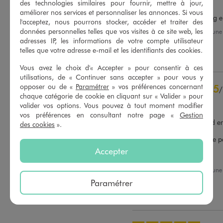
des technologies similaires pour fournir, mettre à jour,
Avis vérifié et récompensé
améliorer nos services et personnaliser les annonces. Si vous
Bien en taille mais trop long 
l'acceptez, nous pourrons stocker, accéder et traiter des
données personnelles telles que vos visites à ce site web, les
Avis du
02/06/2026
, suite à un
20/05/2026
par
Lydia L.
adresses IP, les informations de votre compte utilisateur
Basé sur
62
avis soumis à un
contrôle
telles que votre adresse e-mail et les identifiants des cookies.
Utile
(0)
Signaler
Voir tous les avis sur ce site
Vous avez le choix d'« Accepter » pour consentir à ces
utilisations, de « Continuer sans accepter » pour vous y
5
étoiles
52
opposer ou de «
Paramétrer
» vos préférences concernant
5
/
4
étoiles
8
chaque catégorie de cookie en cliquant sur « Valider » pour
Avis vérifié et récompensé
3
étoiles
0
valider vos options. Vous pouvez à tout moment modifier
2
étoiles
1
Il taille bien 

vos préférences en consultant notre page «
Gestion
Très légèrement trop grand en
1
étoile
1
des cookies
».
ourlet (je mesure 1,62m) 

Je regrette quand même ne pa
Trier les avis
taille sur un autre Jean 

Accepter
Mon premier choix T42.
Avis du
25/05/2026
, suite à un
12/05/2026
par
N.B.
Paramétrer
Utile
(0)
Signaler