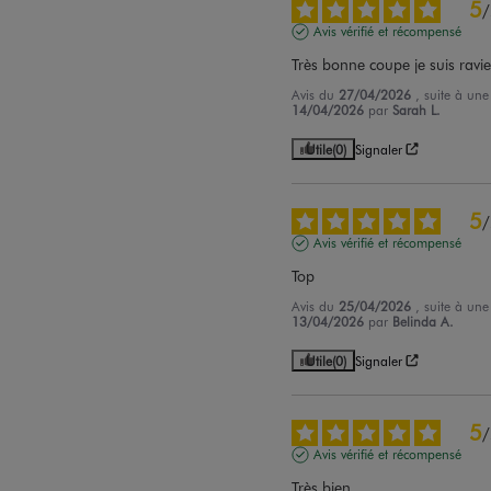
5
/
Avis vérifié et récompensé
Très bonne coupe je suis ravi
Avis du
27/04/2026
, suite à un
14/04/2026
par
Sarah L.
Utile
(0)
Signaler
5
/
Avis vérifié et récompensé
Top
Avis du
25/04/2026
, suite à un
13/04/2026
par
Belinda A.
Utile
(0)
Signaler
5
/
Avis vérifié et récompensé
Très bien