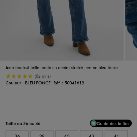
Jean bootcut taille haute en denim stretch femme bleu fonce
5/5 de moyenne
(62 avis)
Couleur :
BLEU FONCE
Réf. :
50041619
Couleur
Choisissez votre Couleur
Taille du 36 au 46
Guide des tailles
36
38
40
42
44