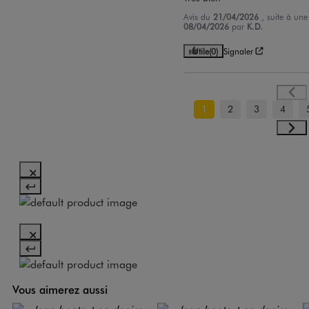
Avis du
21/04/2026
, suite à un
08/04/2026
par
K.D.
Utile
(0)
Signaler
1
2
3
4
Vous aimerez aussi