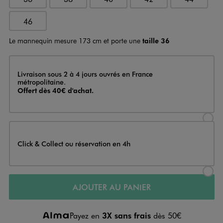
46
Le mannequin mesure 173 cm et porte une
taille 36
Livraison
Livraison sous 2 à 4 jours ouvrés en France
métropolitaine.
Offert dès 40€ d'achat.
Sélectionner l’option de livraison
Click & Collect ou réservation en 4h
Sélectionner l’option de livraiso
AJOUTER AU PANIER
Payez en
3X sans frais
dès 50€