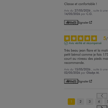
Classe et confortable !
Avis du
27/05/2026
, suite à un
14/05/2026
par
C.G.
Utile
(0)
Signaler
5
/
Avis vérifié et récompensé
Très beau jean flare et la mati
petit bémol comme je fais 175 
court au niveau des pieds mais 
recommande.
Avis du
15/05/2026
, suite à un
02/05/2026
par
Gladys M.
Utile
(0)
Signaler
1
2
3
4