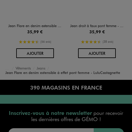
Jean Flare en denim extensible à effet pont femme - LuluCastagnette
Jean droit à faux pont femme - LuluCastagnette
35,99 €
35,99 €
4.5/5 de moyenne
4.5/5 de moyenne
(56 avis)
(38 avis)
AU PANIER
AU PANIER
AJOUTER
AJOUTER
Vêtements
Jeans
Accueil
Femme
Jean Flare en denim extensible à effet pont femme - LuluCastagnette
390 MAGASINS EN FRANCE
Inscrivez-vous à notre newsletter
pour recevoir
les dernières offres de GÉMO !