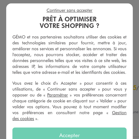
Continuer sans accepter
PRÊT À OPTIMISER
VOTRE SHOPPING ?
Chemise en coton coupe ample femme - LuluCastagnette
Short en jean coupe large fendu sur les côtés femme
29,99 €
15,99 €
GÉMO et nos partenaires souhaitons utiliser des cookies et
des technologies similaires pour fournir, mettre à jour,
5/5 de moyenne
5/5 de moyenne
(17 avis)
(67 avis)
améliorer nos services et personnaliser les annonces. Si vous
l'acceptez, nous pourrons stocker, accéder et traiter des
données personnelles telles que vos visites à ce site web, les
AU PANIER
AU PANIER
AJOUTER
AJOUTER
adresses IP, les informations de votre compte utilisateur
telles que votre adresse e-mail et les identifiants des cookies.
4.8
Vous avez le choix d'« Accepter » pour consentir à ces
5
/
5
/
utilisations, de « Continuer sans accepter » pour vous y
Avis vérifié et récompensé
opposer ou de «
Paramétrer
» vos préférences concernant
chaque catégorie de cookie en cliquant sur « Valider » pour
tres bien
valider vos options. Vous pouvez à tout moment modifier
Avis du
10/07/2026
, suite à un
vos préférences en consultant notre page «
Gestion
25/06/2026
par
Meriem B.
des cookies
».
Basé sur
64
avis soumis à un
contrôle
Utile
(0)
Signaler
Voir tous les avis sur ce site
Accepter