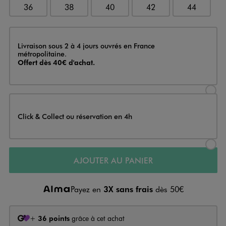
36
38
40
42
44
Livraison
Livraison sous 2 à 4 jours ouvrés en France
métropolitaine.
Offert dès 40€ d'achat.
Sélectionner l’option de livraison
Click & Collect ou réservation en 4h
Sélectionner l’option de livraiso
AJOUTER AU PANIER
Payez en
3X sans frais
dès 50€
+
36 points
grâce à cet achat