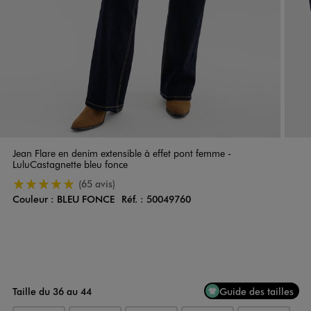
Jean Flare en denim extensible à effet pont femme -
LuluCastagnette bleu fonce
5/5 de moyenne
(65 avis)
Couleur :
BLEU FONCE
Réf. :
50049760
Couleur
Choisissez votre Couleur
Taille du 36 au 44
Guide des tailles