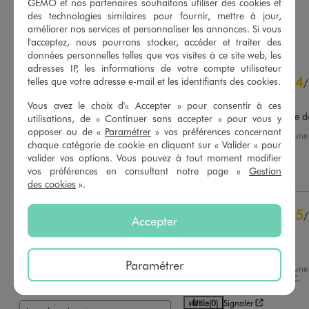
GÉMO et nos partenaires souhaitons utiliser des cookies et
des technologies similaires pour fournir, mettre à jour,
AU PANIER
AU PANIER
AJOUTER
AJOUTER
améliorer nos services et personnaliser les annonces. Si vous
l'acceptez, nous pourrons stocker, accéder et traiter des
données personnelles telles que vos visites à ce site web, les
adresses IP, les informations de votre compte utilisateur
4.6
4
/
5
telles que votre adresse e-mail et les identifiants des cookies.
/
Avis vérifié et récompensé
Vous avez le choix d'« Accepter » pour consentir à ces
Après plusieurs lavage, il se d
utilisations, de « Continuer sans accepter » pour vous y
opposer ou de «
Paramétrer
» vos préférences concernant
Avis du
06/08/2026
, suite à un
chaque catégorie de cookie en cliquant sur « Valider » pour
22/07/2026
par
C.G.
Basé sur
120
avis soumis à un
valider vos options. Vous pouvez à tout moment modifier
contrôle
vos préférences en consultant notre page «
Gestion
Utile
(0)
Signaler
Voir tous les avis sur ce site
des cookies
».
5
étoiles
84
5
/
4
étoiles
31
Accepter
Avis vérifié et récompensé
3
étoiles
3
2
étoiles
1
Impeccable, bien taillé
1
étoile
1
Paramétrer
Avis du
04/08/2026
, suite à un
22/07/2026
par
Clementine C.
Trier les avis
Utile
(0)
Signaler