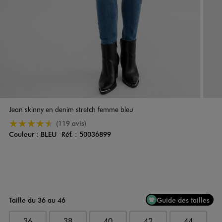
Jean skinny en denim stretch femme bleu
4.5/5 de moyenne
(119 avis)
Couleur :
BLEU
Réf. :
50036899
Couleur
Choisissez votre Couleur
Taille du 36 au 46
Guide des tailles
36
38
40
42
44