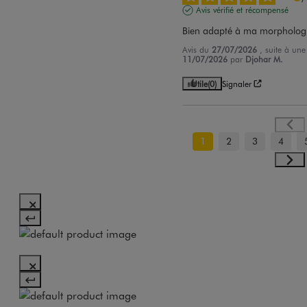
Avis vérifié et récompensé
Bien adapté à ma morpholog
Avis du
27/07/2026
, suite à un
11/07/2026
par
Djohar M.
Utile
(0)
Signaler
1
2
3
4