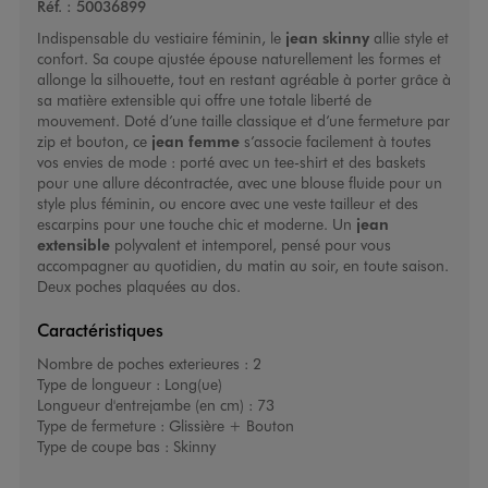
Réf. :
50036899
Indispensable du vestiaire féminin, le
jean skinny
allie style et
confort. Sa coupe ajustée épouse naturellement les formes et
allonge la silhouette, tout en restant agréable à porter grâce à
sa matière extensible qui offre une totale liberté de
mouvement. Doté d’une taille classique et d’une fermeture par
zip et bouton, ce
jean femme
s’associe facilement à toutes
vos envies de mode : porté avec un tee-shirt et des baskets
pour une allure décontractée, avec une blouse fluide pour un
style plus féminin, ou encore avec une veste tailleur et des
escarpins pour une touche chic et moderne. Un
jean
extensible
polyvalent et intemporel, pensé pour vous
accompagner au quotidien, du matin au soir, en toute saison.
Deux poches plaquées au dos.
Caractéristiques
Nombre de poches exterieures :
2
Type de longueur :
Long(ue)
Longueur d'entrejambe (en cm) :
73
Type de fermeture :
Glissière + Bouton
Type de coupe bas :
Skinny