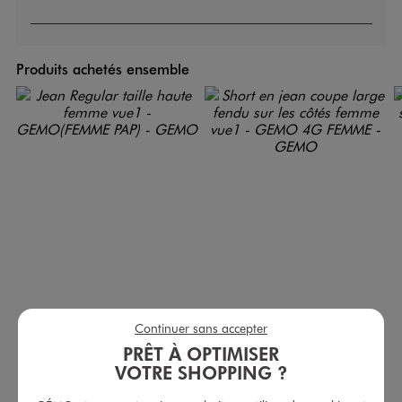
Produits achetés ensemble
Continuer sans accepter
Jean Regular taille haute femme
Short en jean coupe large fendu sur les côtés femme
PRÊT À OPTIMISER
15,99 €
15,99 €
VOTRE SHOPPING ?
4.5/5 de moyenne
5/5 de moyenne
(646 avis)
(67 avis)