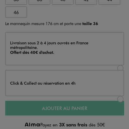
46
Le mannequin mesure 176 cm et porte une
taille 36
Livraison
Livraison sous 2 à 4 jours ouvrés en France
métropolitaine.
Offert dès 40€ d'achat.
Sélectionner l’option de livraison
Click & Collect ou réservation en 4h
Sélectionner l’option de livraiso
AJOUTER AU PANIER
Payez en
3X sans frais
dès 50€