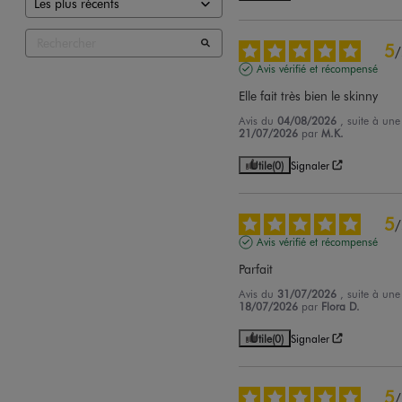
5
/
Avis vérifié et récompensé
Elle fait très bien le skinny
Avis du
04/08/2026
, suite à un
21/07/2026
par
M.K.
Utile
(0)
Signaler
5
/
Avis vérifié et récompensé
Parfait
Avis du
31/07/2026
, suite à un
18/07/2026
par
Flora D.
Utile
(0)
Signaler
5
/