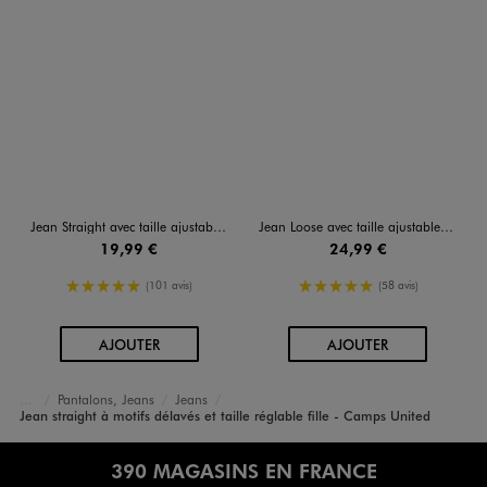
Jean Straight avec taille ajustable fille
Jean Loose avec taille ajustable fille
19,99 €
24,99 €
5/5 de moyenne
5/5 de moyenne
(101 avis)
(58 avis)
AU PANIER
AU PANIER
AJOUTER
AJOUTER
Pantalons, Jeans
Jeans
Accueil
Fille
Vêtements
Jean straight à motifs délavés et taille réglable fille - Camps United
390 MAGASINS EN FRANCE