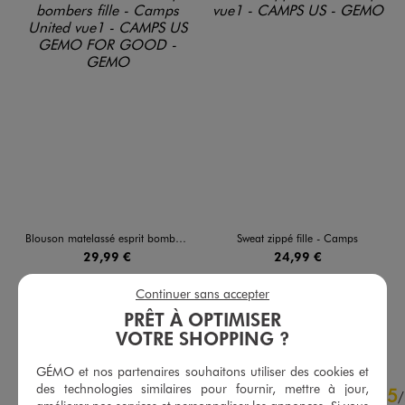
Blouson matelassé esprit bombers fille - Camps United
Sweat zippé fille - Camps
29,99 €
24,99 €
4.5/5 de moyenne
5/5 de moyenne
(22 avis)
(30 avis)
Continuer sans accepter
PRÊT À OPTIMISER
AU PANIER
AU PANIER
AJOUTER
AJOUTER
VOTRE SHOPPING ?
GÉMO et nos partenaires souhaitons utiliser des cookies et
4.8
des technologies similaires pour fournir, mettre à jour,
5
/
5
/