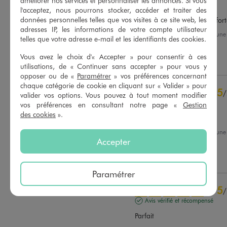
améliorer nos services et personnaliser les annonces. Si vous
Avis vérifié et récompensé
l'acceptez, nous pourrons stocker, accéder et traiter des
données personnelles telles que vos visites à ce site web, les
Design super sympas, confortab
adresses IP, les informations de votre compte utilisateur
Avis du
05/06/2026
, suite à un
telles que votre adresse e-mail et les identifiants des cookies.
23/05/2026
par
C.R.
Basé sur
76
avis soumis à un
contrôle
Vous avez le choix d'« Accepter » pour consentir à ces
Utile
(0)
Signaler
Voir tous les avis sur ce site
utilisations, de « Continuer sans accepter » pour vous y
opposer ou de «
Paramétrer
» vos préférences concernant
5
étoiles
61
chaque catégorie de cookie en cliquant sur « Valider » pour
5
/
4
étoiles
13
valider vos options. Vous pouvez à tout moment modifier
Avis vérifié et récompensé
vos préférences en consultant notre page «
Gestion
3
étoiles
2
des cookies
».
2
étoiles
0
parfait pour le prix
1
étoile
0
Avis du
22/04/2026
, suite à un
10/04/2026
par
A.M.
Accepter
Trier les avis
Utile
(0)
Signaler
Paramétrer
5
/
Avis vérifié et récompensé
Parfait