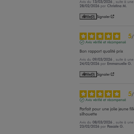
Avis du
13/03/2026
, suite à un
28/02/2026
par
Christina M.
Utile
(0)
Signaler
5
/
Avis vérifié et récompensé
Bon rapport qualité prix
Avis du
09/03/2026
, suite à un
24/02/2026
par
Emmanuelle G.
Utile
(0)
Signaler
5
/
Avis vérifié et récompensé
Parfait pour une jolie jeune fille
silhouette
Avis du
08/03/2026
, suite à un
23/02/2026
par
Pascale G.