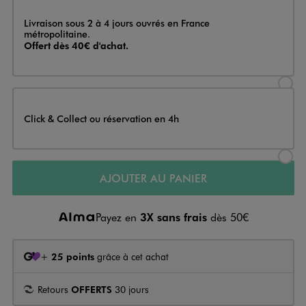
Livraison
Livraison sous 2 à 4 jours ouvrés en France
métropolitaine.
Offert dès 40€ d'achat.
Sélectionner l’option de livraison
Click & Collect ou réservation en 4h
Sélectionner l’option de livraiso
AJOUTER AU PANIER
Payez en
3X sans frais
dès 50€
+
25 points
grâce à cet achat
Retours
OFFERTS
30 jours