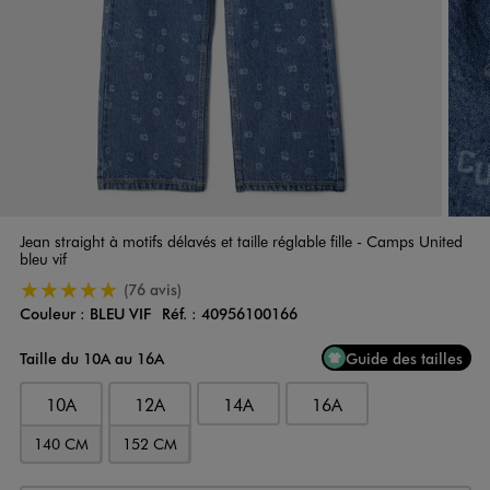
Jean straight à motifs délavés et taille réglable fille - Camps United
bleu vif
5/5 de moyenne
(76 avis)
Couleur :
BLEU VIF
Réf. :
40956100166
Couleur
Choisissez votre Couleur
Taille du 10A au 16A
Guide des tailles
10A
12A
14A
16A
140 CM
152 CM