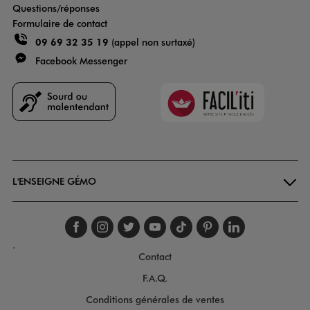
Questions/réponses
Formulaire de contact
09 69 32 35 19
(appel non surtaxé)
Facebook Messenger
Faciliti
Goodays
L'ENSEIGNE GÉMO
Suivez-nous sur faceboo
Suivez-nous sur inst
Suivez-nous sur twi
Suivez-nous sur
Suivez-nous s
Suivez-nou
Suivez-
.
Contact
F.A.Q.
Conditions générales de ventes