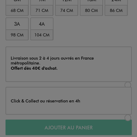
68 CM
71 CM
74 CM
80 CM
86 CM
3A
4A
98 CM
104 CM
Livraison
Livraison sous 2 à 4 jours ouvrés en France
métropolitaine.
Offert dès 40€ d'achat.
Sélectionner l’option de livraison
Click & Collect ou réservation en 4h
Sélectionner l’option de livraiso
AJOUTER AU PANIER