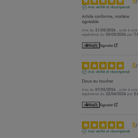
5
/
Avis vérifié et récompensé
Article conforme, matière 
agréable
Avis du
21/05/2026
, suite à une
expérience du
05/05/2026
par
T.
Utile
(0)
Signaler
5
/
Avis vérifié et récompensé
Doux au toucher
Avis du
07/05/2026
, suite à une
expérience du
22/04/2026
par
E.
Utile
(0)
Signaler
5
/
Avis vérifié et récompensé