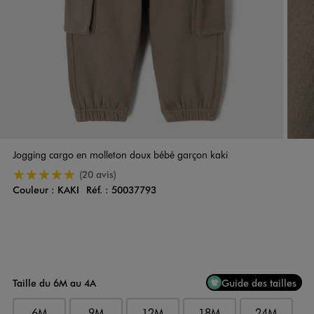
Jogging cargo en molleton doux bébé garçon kaki
5/5 de moyenne
(20 avis)
Couleur :
KAKI
Réf. :
50037793
Couleur
Choisissez votre Couleur
Taille du 6M au 4A
Guide des tailles
6M
9M
12M
18M
24M