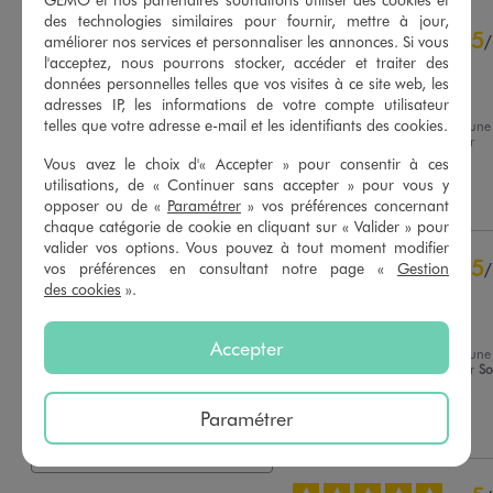
des technologies similaires pour fournir, mettre à jour,
4.8
5
/
5
/
améliorer nos services et personnaliser les annonces. Si vous
l'acceptez, nous pourrons stocker, accéder et traiter des
Avis vérifié et récompensé
données personnelles telles que vos visites à ce site web, les
Très pratique
adresses IP, les informations de votre compte utilisateur
telles que votre adresse e-mail et les identifiants des cookies.
Avis du
17/07/2026
, suite à une
expérience du
04/07/2026
par
Basé sur
20
avis soumis à un
Carine B.
Vous avez le choix d'« Accepter » pour consentir à ces
contrôle
utilisations, de « Continuer sans accepter » pour vous y
Voir tous les avis sur ce site
Utile
(0)
Signaler
opposer ou de «
Paramétrer
» vos préférences concernant
chaque catégorie de cookie en cliquant sur « Valider » pour
5
étoiles
16
valider vos options. Vous pouvez à tout moment modifier
4
étoiles
3
5
vos préférences en consultant notre page «
Gestion
/
3
étoiles
1
des cookies
».
Avis vérifié et récompensé
2
étoiles
0
Jadore
1
étoile
0
Accepter
Avis du
22/06/2026
, suite à une
Trier les avis
expérience du
09/06/2026
par
So
B.
Paramétrer
Utile
(0)
Signaler