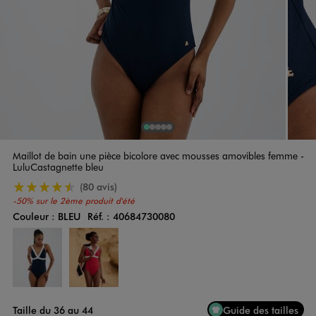
1
Sur 5
2
Sur 5
3
Sur 5
4
Sur 5
5
Sur 5
Maillot de bain une pièce bicolore avec mousses amovibles femme -
LuluCastagnette bleu
4.5/5 de moyenne
(80 avis)
-50% sur le 2ème produit d'été
Couleur :
BLEU
Réf. :
40684730080
Couleur
Choisissez votre Couleur
Taille du 36 au 44
Guide des tailles