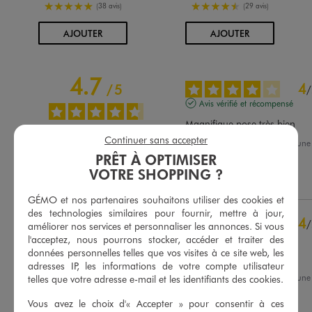
5/5 de moyenne
4.5/5 de moyenne
(38 avis)
(29 avis)
AU PANIER
AU PANIER
AJOUTER
AJOUTER
4.7
4
/
5
/
Avis vérifié et récompensé
Magnifique pose très bien
Continuer sans accepter
Avis du
28/07/2026
, suite à un
15/07/2026
par
Ophélie T.
PRÊT À OPTIMISER
Basé sur
80
avis soumis à un
contrôle
VOTRE SHOPPING ?
Utile
(0)
Signaler
Voir tous les avis sur ce site
GÉMO et nos partenaires souhaitons utiliser des cookies et
5
étoiles
60
des technologies similaires pour fournir, mettre à jour,
4
/
4
étoiles
16
améliorer nos services et personnaliser les annonces. Si vous
Avis vérifié et récompensé
l'acceptez, nous pourrons stocker, accéder et traiter des
3
étoiles
1
données personnelles telles que vos visites à ce site web, les
2
étoiles
2
Jolie taille petit
adresses IP, les informations de votre compte utilisateur
1
étoile
1
Avis du
23/07/2026
, suite à un
telles que votre adresse e-mail et les identifiants des cookies.
10/07/2026
par
Laura R.
Trier les avis
Vous avez le choix d'« Accepter » pour consentir à ces