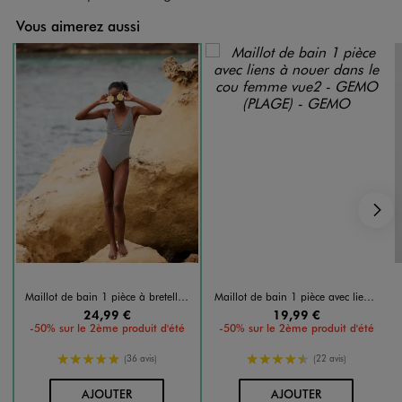
Vous aimerez aussi
S
Maillot de bain 1 pièce à bretelles multipositions femme - LuluCastagnette
Maillot de bain 1 pièce avec liens à nouer dans le cou femme
24,99 €
19,99 €
-50% sur le 2ème produit d'été
-50% sur le 2ème produit d'été
5/5 de moyenne
4.5/5 de moyenne
(36 avis)
(22 avis)
AU PANIER
AU PANIER
AJOUTER
AJOUTER