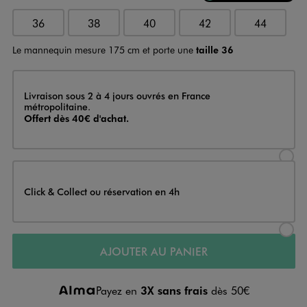
36
38
40
42
44
Le mannequin mesure 175 cm et porte une
taille 36
Livraison
Livraison sous 2 à 4 jours ouvrés en France
métropolitaine.
Offert dès 40€ d'achat.
Sélectionner l’option de livraison
Click & Collect ou réservation en 4h
Sélectionner l’option de livraiso
AJOUTER AU PANIER
Payez en
3X sans frais
dès 50€