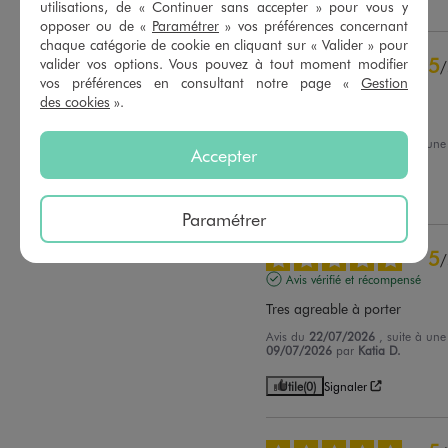
Utile
(0)
Signaler
utilisations, de « Continuer sans accepter » pour vous y
opposer ou de «
Paramétrer
» vos préférences concernant
chaque catégorie de cookie en cliquant sur « Valider » pour
5
valider vos options. Vous pouvez à tout moment modifier
/
vos préférences en consultant notre page «
Gestion
Avis vérifié et récompensé
des cookies
».
Génial
Avis du
23/07/2026
, suite à un
Accepter
10/07/2026
par
Pascal B.
Utile
(0)
Signaler
Paramétrer
5
/
Avis vérifié et récompensé
Tres agreable à porter
Avis du
22/07/2026
, suite à un
09/07/2026
par
Katia D.
Utile
(0)
Signaler