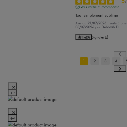
5
/
Avis vérifié et récompensé
Tout simplement sublime
Avis du
21/07/2026
, suite à un
08/07/2026
par
Deborah D.
Utile
(0)
Signaler
1
2
3
4