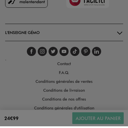
Goodays
L'ENSEIGNE GÉMO
Suivez-nous sur faceboo
Suivez-nous sur inst
Suivez-nous sur twi
Suivez-nous sur
Suivez-nous s
Suivez-nou
Suivez-
.
Contact
F.A.Q.
Conditions générales de ventes
Conditions de livraison
Conditions de nos offres
Conditions générales d'utilisation
Politique de protection des données
24€99
AJOUTER AU PANIER
Gestion des cookies