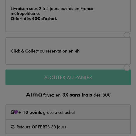
Livraison
Livraison sous 2 à 4 jours ouvrés en France
métropolitaine.
Offert dès 40€ d'achat.
Sélectionner l’option de livraison
Click & Collect ou réservation en 4h
Sélectionner l’option de livraiso
AJOUTER AU PANIER
Payez en
3X sans frais
dès 50€
+
10 points
grâce à cet achat
Retours
OFFERTS
30 jours