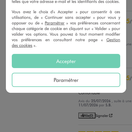
telles que votre adresse e-mail et les identifiants des cookies.
Utile
(0)
Signaler
Voir tous les avis sur ce site
Vous avez le choix d'« Accepter » pour consentir à ces
5
étoiles
34
utilisations, de « Continuer sans accepter » pour vous y
5
/
4
étoiles
4
opposer ou de «
Paramétrer
» vos préférences concernant
Avis vérifié et récompensé
3
étoiles
2
chaque catégorie de cookie en cliquant sur « Valider » pour
valider vos options. Vous pouvez à tout moment modifier
2
étoiles
0
Parfait
vos préférences en consultant notre page «
Gestion
1
étoile
0
Avis du
02/08/2026
, suite à un
des cookies
».
20/07/2026
par
Lise C.
Trier les avis
Utile
(0)
Signaler
Accepter
5
/
Paramétrer
Avis vérifié et récompensé
Confortable
Avis du
25/07/2026
, suite à un
11/07/2026
par
S.B.
Utile
(0)
Signaler