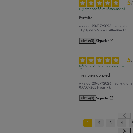
5
/
Avis vérifié et récompensé
Parfaite
Avis du
23/07/2026
, suite à un
10/07/2026
par
Catherine C.
Utile
(0)
Signaler
5
/
Avis vérifié et récompensé
Tres bien au pied
Avis du
20/07/2026
, suite à un
07/07/2026
par
F.F.
Utile
(0)
Signaler
1
2
3
4