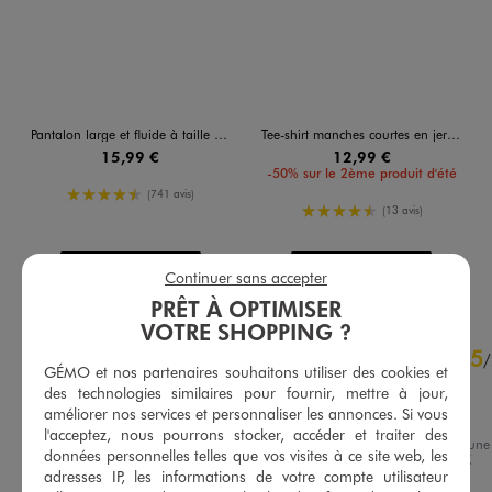
Pantalon large et fluide à taille haute femme
Tee-shirt manches courtes en jersey de coton imprimé à col festonné femme
15,99 €
12,99 €
-50% sur le 2ème produit d'été
4.5/5 de moyenne
(741 avis)
4.5/5 de moyenne
(13 avis)
AU PANIER
AU PANIER
AJOUTER
AJOUTER
Continuer sans accepter
PRÊT À OPTIMISER
VOTRE SHOPPING ?
4.8
5
/
5
/
GÉMO et nos partenaires souhaitons utiliser des cookies et
Avis vérifié et récompensé
des technologies similaires pour fournir, mettre à jour,
Bon produit
améliorer nos services et personnaliser les annonces. Si vous
l'acceptez, nous pourrons stocker, accéder et traiter des
Avis du
08/08/2026
, suite à un
données personnelles telles que vos visites à ce site web, les
26/07/2026
par
Dominique V.
Basé sur
40
avis soumis à un
adresses IP, les informations de votre compte utilisateur
contrôle