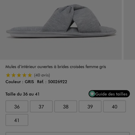
Mules d’intérieur ouvertes à brides croisées femme gris
5/5 de moyenne
(40 avis)
Couleur :
GRIS
Réf. :
50026922
Couleur
Choisissez votre Couleur
Taille du 36 au 41
Guide des tailles
36
37
38
39
40
41