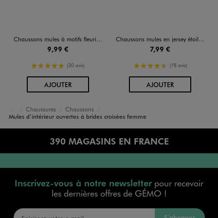
Chaussons mules à motifs fleuris semelle femme
Chaussons mules en jersey étoilé femme
9,99 €
7,99 €
5/5 de moyenne
4.5/5 de moyenne
(30 avis)
(78 avis)
AU PANIER
AU PANIER
AJOUTER
AJOUTER
Chaussures
Chaussons
Accueil
Femme
Mules d’intérieur ouvertes à brides croisées femme
390 MAGASINS EN FRANCE
Inscrivez-vous à notre newsletter
pour recevoir
les dernières offres de GÉMO !
S’abonner