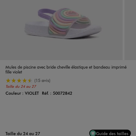
Mules de piscine avec bride cheville élastique et bandeau imprimé
fille violet
4.5/5 de moyenne
(15 avis)
Taille du 24 au 27
Couleur :
VIOLET
Réf. :
50072842
Couleur
Choisissez votre Couleur
Taille du 24 au 27
Guide des tailles