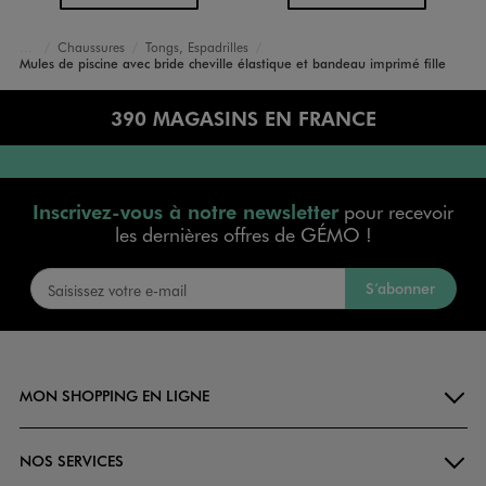
Chaussures
Tongs, Espadrilles
Accueil
Fille
Mules de piscine avec bride cheville élastique et bandeau imprimé fille
390 MAGASINS EN FRANCE
Inscrivez-vous à notre newsletter
pour recevoir
les dernières offres de GÉMO !
S’abonner
MON SHOPPING EN LIGNE
NOS SERVICES