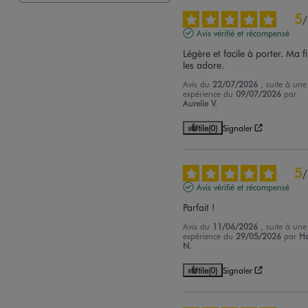
5
/
Avis vérifié et récompensé
Légère et facile à porter. Ma fil
les adore.
Avis du
22/07/2026
, suite à une
expérience du
09/07/2026
par
Aurelie V.
Utile
(0)
Signaler
5
/
Avis vérifié et récompensé
Parfait !
Avis du
11/06/2026
, suite à une
expérience du
29/05/2026
par
Ha
N.
Utile
(0)
Signaler