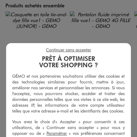
Produits achetés ensemble
Continuer sans accepter
PRÊT À OPTIMISER
VOTRE SHOPPING ?
GÉMO et nos partenaires souhaitons utiliser des cookies et
des technologies similaires pour fournir, mettre à jour,
améliorer nos services et personnaliser les annonces. Si vous
l'acceptez, nous pourrons stocker, accéder et traiter des
Casquette en toile tie-and-dye fille
Pantalon fluide imprimé fille
données personnelles telles que vos visites à ce site web, les
9,99 €
14,99 €
adresses IP, les informations de votre compte utilisateur
telles que votre adresse e-mail et les identifiants des cookies.
5/5 de moyenne
5/5 de moyenne
(24 avis)
(8 avis)
Vous avez le choix d'« Accepter » pour consentir à ces
utilisations, de « Continuer sans accepter » pour vous y
AU PANIER
AU PANIER
AJOUTER
AJOUTER
opposer ou de «
Paramétrer
» vos préférences concernant