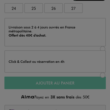
24
25
26
27
Livraison
Livraison sous 2 à 4 jours ouvrés en France
métropolitaine.
Offert dès 40€ d'achat.
Sélectionner l’option de livraison
Click & Collect ou réservation en 4h
Sélectionner l’option de livraiso
AJOUTER AU PANIER
Payez en
3X sans frais
dès 50€