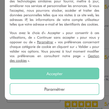
des technologies similaires pour fournir, mettre à jour,
4.6
5
améliorer nos services et personnaliser les annonces. Si vous
/
5
/
l'acceptez, nous pourrons stocker, accéder et traiter des
Avis vérifié et récompensé
données personnelles telles que vos visites à ce site web, les
très bien
adresses IP, les informations de votre compte utilisateur
telles que votre adresse e-mail et les identifiants des cookies.
Avis du
04/08/2026
, suite à une
expérience du
20/07/2026
par
Basé sur
12
avis soumis à un
Martine A.
Vous avez le choix d'« Accepter » pour consentir à ces
contrôle
utilisations, de « Continuer sans accepter » pour vous y
Voir tous les avis sur ce site
Utile
(0)
Signaler
opposer ou de «
Paramétrer
» vos préférences concernant
chaque catégorie de cookie en cliquant sur « Valider » pour
5
étoiles
10
valider vos options. Vous pouvez à tout moment modifier
4
étoiles
1
vos préférences en consultant notre page «
Gestion
5
/
3
étoiles
0
des cookies
».
Avis vérifié et récompensé
2
étoiles
0
RAS
1
étoile
1
Accepter
Avis du
14/07/2026
, suite à une
Trier les avis
expérience du
01/07/2026
par
N
Utile
(0)
Signaler
Paramétrer
5
/
Avis vérifié et récompensé