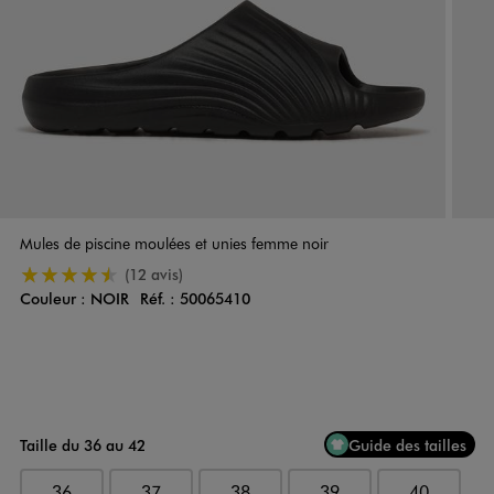
Mules de piscine moulées et unies femme noir
4.5/5 de moyenne
(12 avis)
Couleur :
NOIR
Réf. :
50065410
Couleur
Choisissez votre Couleur
Taille du 36 au 42
Guide des tailles
36
37
38
39
40