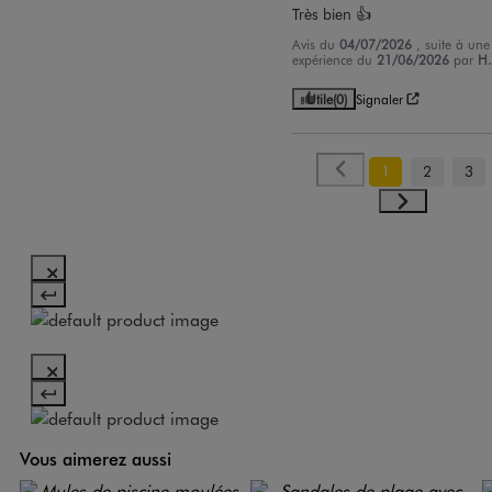
Très bien 👍
Avis du
04/07/2026
, suite à une
expérience du
21/06/2026
par
H.
Utile
(0)
Signaler
1
2
3
Vous aimerez aussi