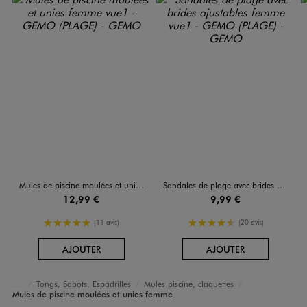
Mules de piscine moulées et unies femme
Sandales de plage avec brides ajustables femme
12,99 €
9,99 €
5/5 de moyenne
4.5/5 de moyenne
(11 avis)
(20 avis)
AU PANIER
AU PANIER
AJOUTER
AJOUTER
Tongs, Sabots, Espadrilles
Mules piscine, claquettes
Accueil
Femme
Chaussures
Mules de piscine moulées et unies femme