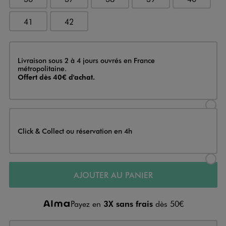
41
42
Livraison
Livraison sous 2 à 4 jours ouvrés en France
métropolitaine.
Offert dès 40€ d'achat.
Sélectionner l’option de livraison
Click & Collect ou réservation en 4h
Sélectionner l’option de livraiso
AJOUTER AU PANIER
Payez en
3X sans frais
dès 50€