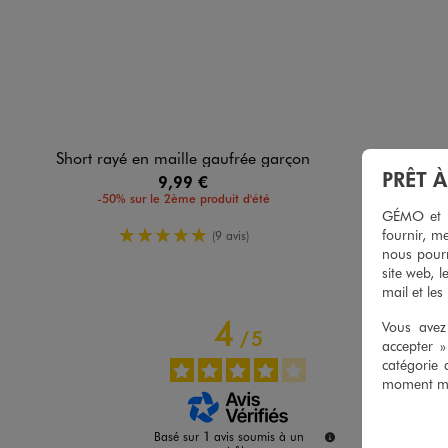
Short rayé en maille gaufrée garçon
Polo manches
PRÊT 
9,99 €
-50% sur le 2ème produit d'été
GÉMO et no
5/5 de moyenne
fournir, me
(9 avis)
nous pourr
site web, l
mail et les
4
Vous avez 
/
5
accepter 
catégorie 
moment mod
Basé sur
1
avis soumis à un