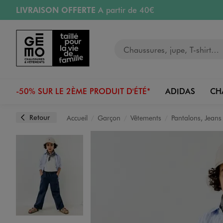
LIVRAISON OFFERTE
A partir de 40€
Aller au contenu principal
Aller à la navigation
RETRAIT ET LIVRAISON OFFERTE
en magasin
Votre recherche
RÉSERVATION GRATUITE
4h en magasin
Retours OFFERTS
pendant 30 jours
-50% SUR LE 2ÈME PRODUIT D'ÉTÉ*
ADIDAS
CH
Retour
Accueil
Garçon
Vêtements
Pantalons, Jeans
Image 1 sur 6