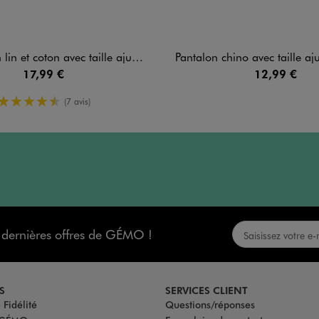
et coton avec taille ajustable garçon
Pantalon chino avec taille ajusta
17,99 €
12,99 €
4.5/5 de moyenne
(7 avis)
s dernières offres de GÉMO !
S
SERVICES CLIENT
Fidélité
Questions/réponses