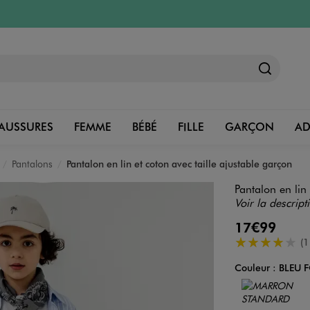
AUSSURES
FEMME
BÉBÉ
FILLE
GARÇON
A
Pantalons
Pantalon en lin et coton avec taille ajustable garçon
Pantalon en lin
Voir la descript
17€99
4/5 de moyenn
(1
Couleur :
BLEU 
Couleur
Choisissez votre 