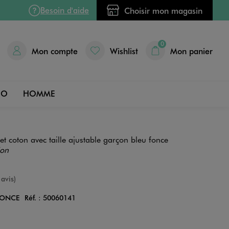
Besoin d'aide
Choisir mon magasin
0
Mon compte
Wishlist
Mon panier
DO
HOMME
 et coton avec taille ajustable garçon bleu fonce
ion
e
 avis)
FONCE
Réf. :
50060141
Couleur