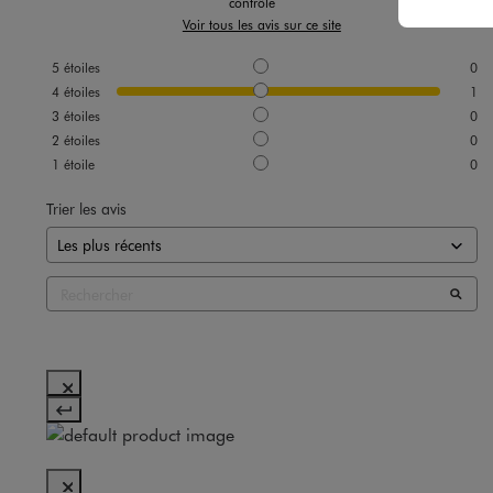
contrôle
Voir tous les avis sur ce site
5
étoiles
0
4
étoiles
1
3
étoiles
0
2
étoiles
0
1
étoile
0
Trier les avis