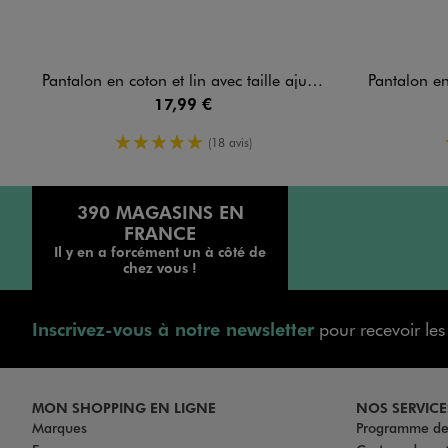
Pantalon en coton et lin avec taille ajustable garçon
Pantalon en lin 
17,99 €
5/5 de moyenne
(18 avis)
390 MAGASINS EN
FRANCE
Il y en a forcément un à côté de
chez vous !
Inscrivez-vous à notre newsletter
pour recevoir le
MON SHOPPING EN LIGNE
NOS SERVICE
Marques
Programme de 