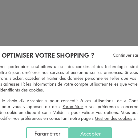
 courtes à micro motifs garçon
Chemise à manches courtes en tissu fin e
À OPTIMISER VOTRE SHOPPING ?
Continuer sa
8,99 €
9,99 €
s partenaires souhaitons utiliser des cookies et des technologies simi
5/5 de moyenne
4.5/5 de m
(25 avis)
(12 avi
ttre à jour, améliorer nos services et personnaliser les annonces. Si vous
ons stocker, accéder et traiter des données personnelles telles que vos v
es adresses IP, les informations de votre compte utilisateur telles que votr
 identifiants des cookies.
le choix d'« Accepter » pour consentir à ces utilisations, de « Con
4
/
5
» pour vous y opposer ou de «
Paramétrer
» vos préférences concern
Avis vérifié et récompensé
de cookie en cliquant sur « Valider » pour valider vos options. Vous po
ifier vos préférences en consultant notre page «
Gestion des cookies
».
Taille tres bien et a un avantage on peut le régler à la taille grâc
Avis du
10/07/2026
, suite à une expérience du
27/06/2026
par
Laetitia M
Paramétrer
Accepter