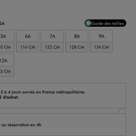
12A
Guide des tailles
5A
6A
7A
8A
9A
10 CM
116 CM
122 CM
128 CM
134 CM
12A
52 CM
 2 à 4 jours ouvrés en France métropolitaine.
€ d'achat.
Sélectionner l’option de livraison Achat et li
t ou réservation en 4h
Sélectionner l’option de livraison Achat et r