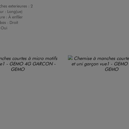
hes exterieures :
2
ur :
Long(ue)
ure :
À enfiler
bas :
Droit
:
Oui