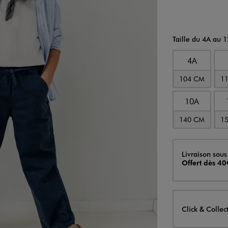
Taille du 4A au 
4A
104 CM
1
10A
140 CM
1
Livraison
Livraison sous
Offert dès 40
Click & Collec