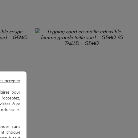
ns accepter
laires pour
 l'acceptez,
isites à ce
e adresse e-
tinuer sans
ant chaque
uvez à tout