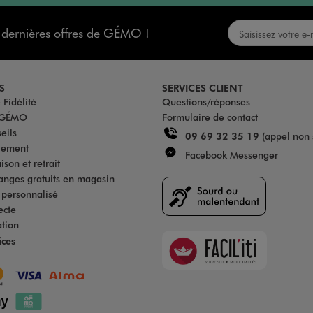
s dernières offres de GÉMO !
S
SERVICES CLIENT
Fidélité
Questions/réponses
u GÉMO
Formulaire de contact
eils
09 69 32 35 19
(appel non 
iement
Facebook Messenger
son et retrait
anges gratuits en magasin
s personnalisé
ecte
ation
Faciliti
ices
Goodays