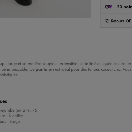
+
23 poin
Retours
OF
upe large et sa matière souple et extensible. La taille élastiquée assure un
tombé impeccable. Ce
pantalon
est idéal pour des tenues casual chic. Vous 
phistiquée.
ques
rejambe (en cm) :
75
ure :
À enfiler
bas :
Large