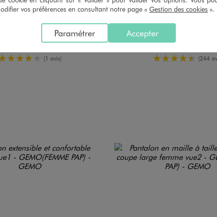
ifier vos préférences en consultant notre page «
Gestion des cookies
».
costume sans manches femme
Pantacourt en toile extensible coupe ajustée femm
Paramétrer
Accepter
19,99 €
19,99 €
4/5 de moyenne
4.5/5 de mo
(1 avis)
(244 av