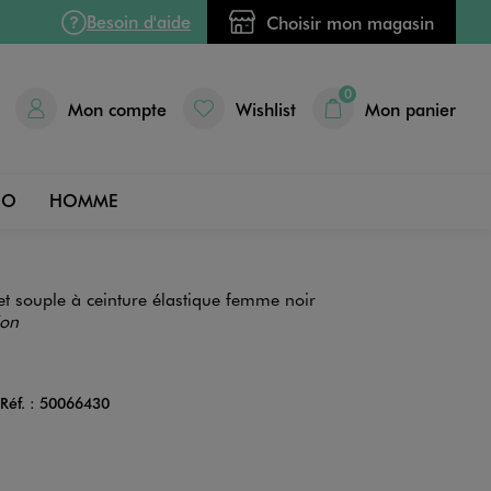
Besoin d'aide
Choisir mon magasin
0
Mon compte
Wishlist
Mon panier
DO
HOMME
et souple à ceinture élastique femme noir
ion
Réf. :
50066430
Couleur