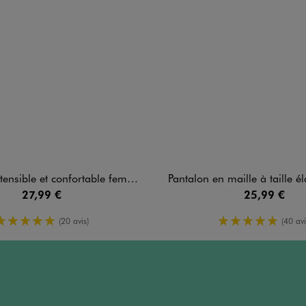
ensible et confortable femme
Pantalon en maille à taille élastiquée coup
27,99 €
25,99 €
5/5 de moyenne
5/5 de moy
(20 avis)
(40 avi