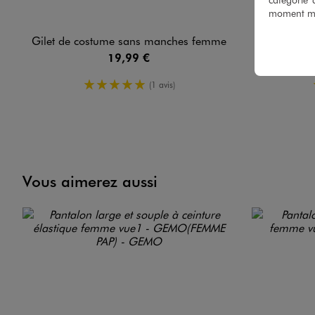
moment mod
Gilet de costume sans manches femme
Gilet de 
19,99 €
5/5 de moyenne
(1 avis)
Vous aimerez aussi