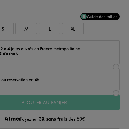
L
Guide des tailles
S
M
L
XL
 2 à 4 jours ouvrés en France métropolitaine.
€ d'achat.
Sélectionner l’option de livraison Achat et li
t ou réservation en 4h
Sélectionner l’option de livraison Achat et r
AJOUTER AU PANIER
Payez en
3X sans frais
dès 50€