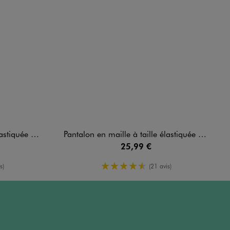
e large femme
Pantalon en maille à taille élastiquée coupe large femme
25,99 €
enne
4.5/5 de moyenne
s)
(21 avis)