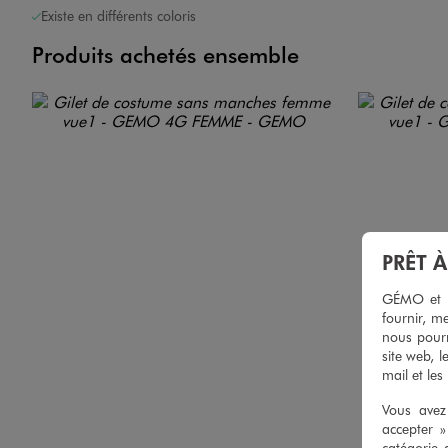
Existe en différents coloris
Produits achetés ensemble
Image 7 sur 8
PRÊT 
GÉMO et no
fournir, me
Image 8 sur 8
nous pourr
site web, l
mail et les
Vous avez 
accepter 
catégorie 