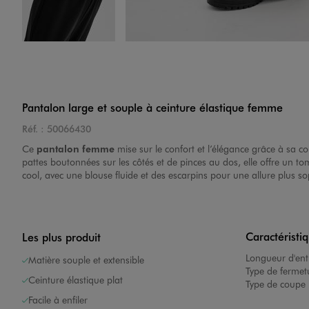
Image 4 sur 8
Pantalon large et souple à ceinture élastique femme
Réf. :
50066430
Ce
pantalon femme
mise sur le confort et l’élégance grâce à sa co
pattes boutonnées sur les côtés et de pinces au dos, elle offre un 
Image 5 sur 8
cool, avec une blouse fluide et des escarpins pour une allure plus so
Caractéristi
Les plus produit
Longueur d'ent
Matière souple et extensible
Type de fermet
Ceinture élastique plat
Type de coupe 
Image 6 sur 8
Facile à enfiler