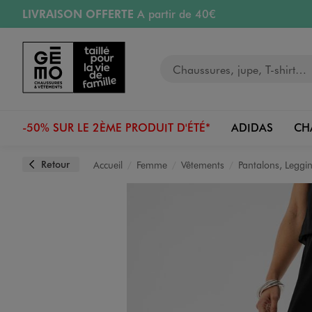
LIVRAISON OFFERTE
A partir de 40€
Aller au contenu principal
Aller à la navigation
RETRAIT ET LIVRAISON OFFERTE
en magasin
Votre recherche
RÉSERVATION GRATUITE
4h en magasin
Retours OFFERTS
pendant 30 jours
-50% SUR LE 2ÈME PRODUIT D'ÉTÉ*
ADIDAS
CH
Retour
Accueil
Femme
Vêtements
Pantalons, Leggi
Image 1 sur 8