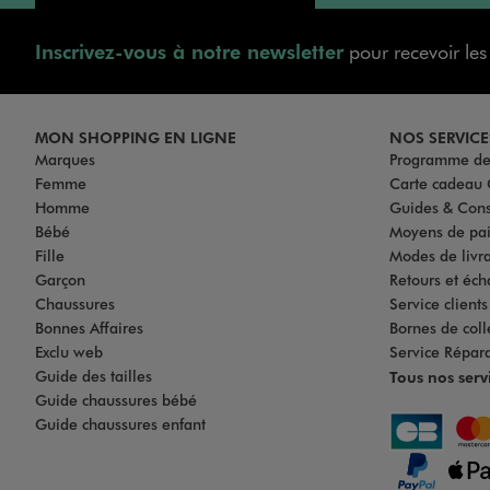
Inscrivez-vous à notre newsletter
pour recevoir le
MON SHOPPING EN LIGNE
NOS SERVICE
Marques
Programme de 
Femme
Carte cadea
Homme
Guides & Cons
Bébé
Moyens de pa
Fille
Modes de livrai
Garçon
Retours et éch
Chaussures
Service client
Bonnes Affaires
Bornes de coll
Exclu web
Service Répar
Guide des tailles
Tous nos serv
Guide chaussures bébé
Guide chaussures enfant