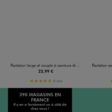
Pantalon large et souple à ceinture élastique femme
Pantalon ext
22,99 €
5/5 de moyenne
(5 avis)
390 MAGASINS EN
FRANCE
Il y en a forcément un à côté de
chez vous !