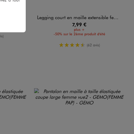
e grande taille
Legging court en maille extensible femme grande taille
7,99 €
plus +
-50% sur le 2ème produit d'été
yenne
is)
4.5/5 de moyenne
(62 avis)