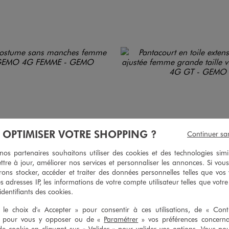
À OPTIMISER VOTRE SHOPPING ?
Continuer sa
s partenaires souhaitons utiliser des cookies et des technologies simi
ttre à jour, améliorer nos services et personnaliser les annonces. Si vous
ons stocker, accéder et traiter des données personnelles telles que vos v
es adresses IP, les informations de votre compte utilisateur telles que votr
 identifiants des cookies.
le choix d'« Accepter » pour consentir à ces utilisations, de « Con
» pour vous y opposer ou de «
Paramétrer
» vos préférences concern
de cookie en cliquant sur « Valider » pour valider vos options. Vous po