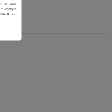
tinuer sans
ant chaque
uvez à tout
M.