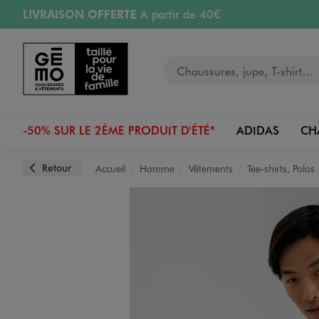
LIVRAISON OFFERTE
A partir de 40€
Aller au contenu principal
Aller à la navigation
RETRAIT ET LIVRAISON OFFERTE
en magasin
Votre recherche
RÉSERVATION GRATUITE
4h en magasin
Retours OFFERTS
pendant 30 jours
-50% SUR LE 2ÈME PRODUIT D'ÉTÉ*
ADIDAS
CH
Retour
Accueil
Homme
Vêtements
Tee-shirts, Polos
Image 1 sur 5