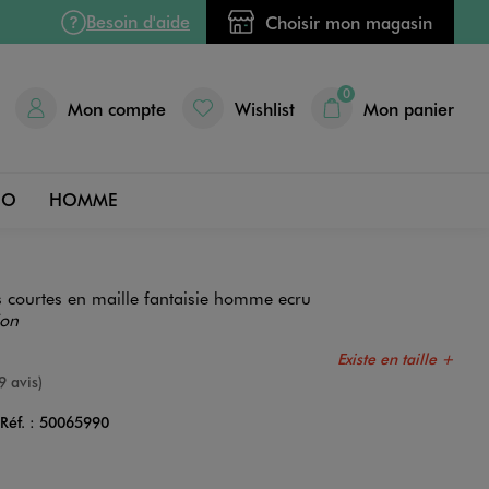
Besoin d'aide
Choisir mon magasin
0
Mon compte
Wishlist
Mon panier
DO
HOMME
 courtes en maille fantaisie homme ecru
ion
Existe en taille +
e
9 avis)
Réf. :
50065990
Couleur