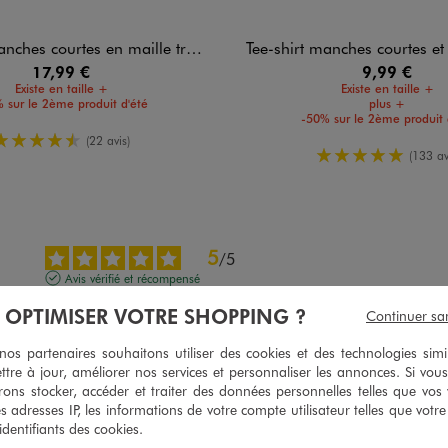
es courtes en maille tricotée homme
Tee-shirt manches courtes et col
17,99 €
9,99 €
Existe en taille +
Existe en taille +
 sur le 2ème produit d'été
plus +
-50% sur le 2ème produit 
4.5/5 de moyenne
(22 avis)
5/5 de moy
(133 av
5
/
5
Avis vérifié et récompensé
Maille très jolie et chic §
À OPTIMISER VOTRE SHOPPING ?
Continuer sa
Avis du
09/07/2026
, suite à une expérience du
15/06/2026
par
Christelle
s partenaires souhaitons utiliser des cookies et des technologies simi
ttre à jour, améliorer nos services et personnaliser les annonces. Si vous
Utile
(0)
Signaler
ons stocker, accéder et traiter des données personnelles telles que vos v
es adresses IP, les informations de votre compte utilisateur telles que votr
 identifiants des cookies.
5
/
5