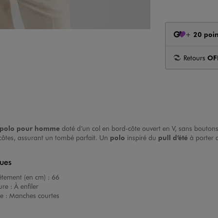
+
20 poin
Retours
OF
polo pour homme
doté d’un col en bord-côte ouvert en V, sans boutons,
côtes, assurant un tombé parfait. Un
polo
inspiré du
pull d’été
à porter 
ques
êtement (en cm) :
66
ure :
À enfiler
e :
Manches courtes