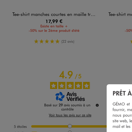
Tee-shirt manches courtes en maille tricotée homme
Tee-shirt manch
17,99 €
Existe en taille +
-50% sur le 2ème produit d'été
-50%
5/5 de moyenne
(22 avis)
4.9
/
5
PRÊT 
GÉMO et no
Basé sur
29
avis soumis à un
fournir, me
contrôle
nous pourr
Voir tous les avis sur ce site
site web, l
mail et les
5
étoiles
27