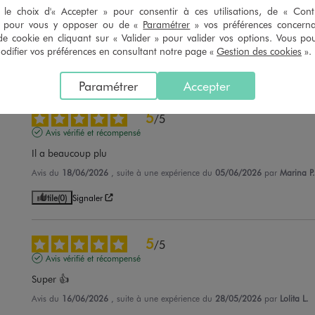
Avis vérifié et récompensé
le choix d'« Accepter » pour consentir à ces utilisations, de « Con
» pour vous y opposer ou de «
Paramétrer
» vos préférences concern
Très léger cet confortable
de cookie en cliquant sur « Valider » pour valider vos options. Vous po
Avis du
03/07/2026
, suite à une expérience du
20/06/2026
par
Renaud 
ifier vos préférences en consultant notre page «
Gestion des cookies
».
Utile
(0)
Signaler
Paramétrer
Accepter
5
/
5
Avis vérifié et récompensé
Il a beaucoup plu
Avis du
18/06/2026
, suite à une expérience du
05/06/2026
par
Marina P.
Utile
(0)
Signaler
5
/
5
Avis vérifié et récompensé
Super 👍
Avis du
16/06/2026
, suite à une expérience du
28/05/2026
par
Lolita L.