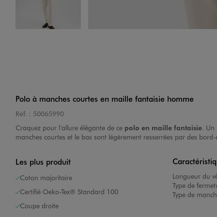
Image 4 sur 5
Polo à manches courtes en maille fantaisie homme
Réf. :
50065990
Image 5 sur 5
Craquez pour l’allure élégante de ce
polo en maille fantaisie
. Un
manches courtes et le bas sont légèrement resserrées par des bord-
Caractéristi
Les plus produit
Longueur du v
Coton majoritaire
Type de fermet
Certifié Oeko-Tex® Standard 100
Type de manch
Coupe droite