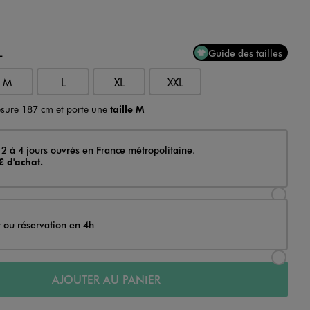
L
Guide des tailles
M
L
XL
XXL
sure 187 cm et porte une
taille M
 2 à 4 jours ouvrés en France métropolitaine.
€ d'achat.
Sélectionner l’option de livraison Achat et li
t ou réservation en 4h
Sélectionner l’option de livraison Achat et r
AJOUTER AU PANIER