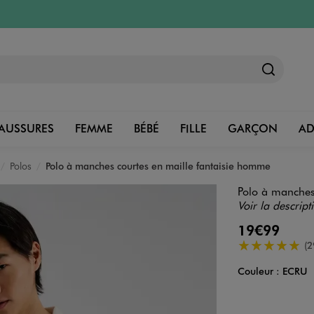
AUSSURES
FEMME
BÉBÉ
FILLE
GARÇON
A
Polos
Polo à manches courtes en maille fantaisie homme
Polo à manches
Voir la descript
19€99
5/5 de moyenn
(2
Couleur :
ECRU
Couleur
Choisissez votre 