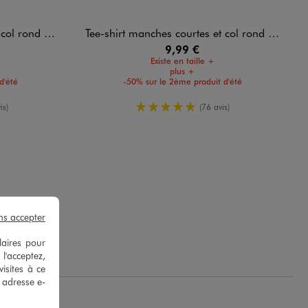
 rond homme
Tee-shirt manches courtes et col rond homme
9,99 €
Existe en taille +
plus +
d'été
-50% sur le 2ème produit d'été
enne
5/5 de moyenne
is)
(76 avis)
ns accepter
 D.
laires pour
 l'acceptez,
isites à ce
e adresse e-