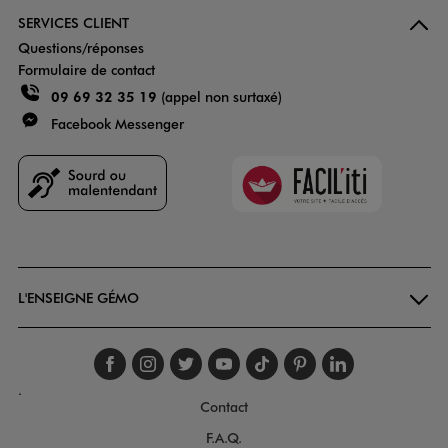
SERVICES CLIENT
Questions/réponses
Formulaire de contact
09 69 32 35 19
(appel non surtaxé)
Facebook Messenger
Faciliti
Goodays
L'ENSEIGNE GÉMO
Suivez-nous sur faceboo
Suivez-nous sur inst
Suivez-nous sur twi
Suivez-nous sur
Suivez-nous s
Suivez-nou
Suivez-
.
Contact
F.A.Q.