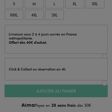
S
M
L
XL
XXL
XXXL
4XL
5XL
Livraison
Livraison sous 2 à 4 jours ouvrés en France
métropolitaine.
Offert dès 40€ d'achat.
Sélectionner l’option de livraison
Click & Collect ou réservation en 4h
Sélectionner l’option de livraiso
AJOUTER AU PANIER
Payez en
3X sans frais
dès 50€