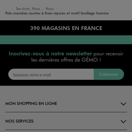
Tee-shirts, Polos
Polos
Accueil
Homme
Vêtements
Polo manches courtes à fines rayures et motif feuillage homme
390 MAGASINS EN FRANCE
Inscrivez-vous à notre newsletter
pour recevoir
les dernières offres de GÉMO !
S’abonner
MON SHOPPING EN LIGNE
NOS SERVICES