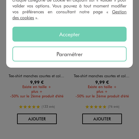
valider vos options. Vous pouvez à tout moment modifier
vos préférences en consultant notre page «
Gestion
des cookies
».
Accepter
Paramétrer
Tee-shirt manches courtes et col rond homme
Tee-shirt manches courtes et col rond homme
9,99 €
9,99 €
Existe en taille +
Existe en taille +
plus +
plus +
-50% sur le 2ème produit d'été
-50% sur le 2ème produit d'été
5/5 de moyenne
5/5 de moyenne
(133 avis)
(76 avis)
AU PANIER
AU PANIER
AJOUTER
AJOUTER