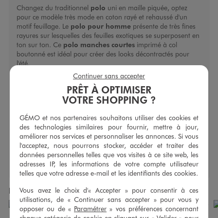
Changez du traditionnel
polo
uni en maille piquée, optez
pour ce modèle très mode en coton rayé et rehaussé d'un
motif feuillage. Le
polo pour homme
présente de très fines
rayures sur lesquelles des feuilles exotiques se superposent en
ton sur ton. Ce
polo
manches courtes
imprimé à col
boutonné est idéal pour créer des looks décontractés pour
l'été.
Col uni en bord-côte avec trois petits boutons. Base droite.
Continuer sans accepter
Coupe droite.
PRÊT À OPTIMISER
VOTRE SHOPPING ?
Caractéristiques
Longueur du vêtement (en cm) :
70
GÉMO et nos partenaires souhaitons utiliser des cookies et
Type de fermeture :
Boutonnière
des technologies similaires pour fournir, mettre à jour,
Type de manche :
Manches courtes
améliorer nos services et personnaliser les annonces. Si vous
l'acceptez, nous pourrons stocker, accéder et traiter des
données personnelles telles que vos visites à ce site web, les
adresses IP, les informations de votre compte utilisateur
telles que votre adresse e-mail et les identifiants des cookies.
Vous avez le choix d'« Accepter » pour consentir à ces
Produits achetés ensemble
utilisations, de « Continuer sans accepter » pour vous y
opposer ou de «
Paramétrer
» vos préférences concernant
chaque catégorie de cookie en cliquant sur « Valider » pour