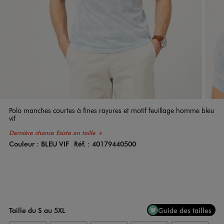
Polo manches courtes à fines rayures et motif feuillage homme bleu
vif
Dernière chance
Existe en taille +
Couleur :
BLEU VIF
Réf. :
40179440500
Couleur
Choisissez votre Couleur
Taille du S au 5XL
Guide des tailles