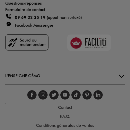
Questions/réponses
Formulaire de contact
09 69 32 35 19
(appel non surtaxé)
Facebook Messenger
Faciliti
Goodays
L'ENSEIGNE GÉMO
Suivez-nous sur faceboo
Suivez-nous sur inst
Suivez-nous sur twi
Suivez-nous sur
Suivez-nous s
Suivez-nou
Suivez-
.
Contact
F.A.Q.
Conditions générales de ventes