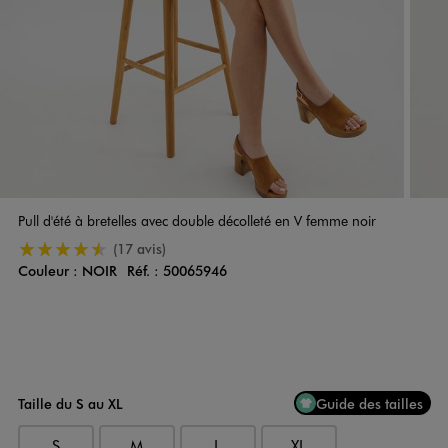
Pull d'été à bretelles avec double décolleté en V femme noir
4.5/5 de moyenne
(17 avis)
Couleur :
NOIR
Réf. :
50065946
Couleur
Choisissez votre Couleur
Taille du S au XL
Guide des tailles
S
M
L
XL