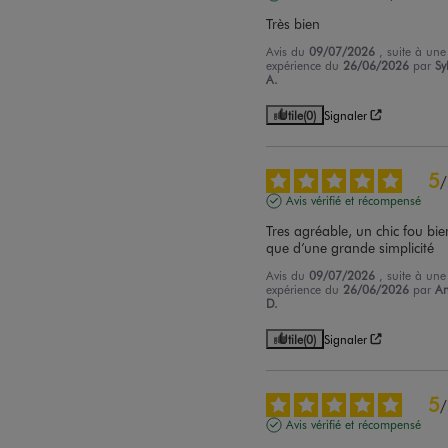
Très bien
Avis du
09/07/2026
, suite à une
expérience du
26/06/2026
par
Sy
A.
Utile
(0)
Signaler
5
/
Avis vérifié et récompensé
Tres agréable, un chic fou bien
que d’une grande simplicité
Avis du
09/07/2026
, suite à une
expérience du
26/06/2026
par
A
D.
Utile
(0)
Signaler
5
/
Avis vérifié et récompensé