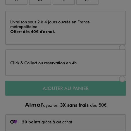
Livraison
Livraison sous 2 à 4 jours ouvrés en France
métropolitaine.
Offert dès 40€ d'achat.
Sélectionner l’option de livraison
Click & Collect ou réservation en 4h
Sélectionner l’option de livraiso
AJOUTER AU PANIER
Payez en
3X sans frais
dès 50€
+
20 points
grâce à cet achat