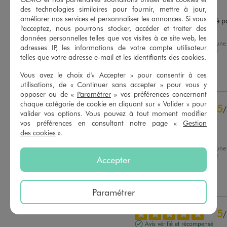
Avis vérifié et récompensé
des technologies similaires pour fournir, mettre à jour,
améliorer nos services et personnaliser les annonces. Si vous
Très pratique et très adapté p
l'acceptez, nous pourrons stocker, accéder et traiter des
les soirées.
données personnelles telles que vos visites à ce site web, les
Avis du
26/07/2026
, suite à une
Basé sur
17
avis soumis à un
adresses IP, les informations de votre compte utilisateur
expérience du
13/07/2026
par
contrôle
telles que votre adresse e-mail et les identifiants des cookies.
Thomas L.
Voir tous les avis sur ce site
Vous avez le choix d'« Accepter » pour consentir à ces
Utile
(0)
Signaler
5
étoiles
12
utilisations, de « Continuer sans accepter » pour vous y
4
étoiles
5
opposer ou de «
Paramétrer
» vos préférences concernant
chaque catégorie de cookie en cliquant sur « Valider » pour
3
étoiles
0
5
/
valider vos options. Vous pouvez à tout moment modifier
2
étoiles
0
Avis vérifié et récompensé
vos préférences en consultant notre page «
Gestion
1
étoile
0
des cookies
».
Parfait
Trier les avis
Avis du
16/07/2026
, suite à une
expérience du
03/07/2026
par
Accepter
Sophie B.
Utile
(0)
Signaler
Paramétrer
5
/
Avis vérifié et récompensé