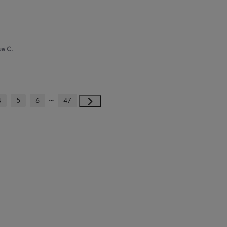
ue C.
4
5
6
47