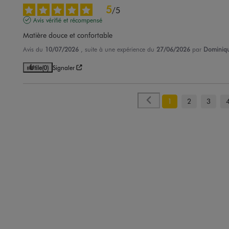
5
/
5
Avis vérifié et récompensé
Matière douce et confortable
Avis du
10/07/2026
, suite à une expérience du
27/06/2026
par
Dominiq
Utile
(0)
Signaler
1
2
3