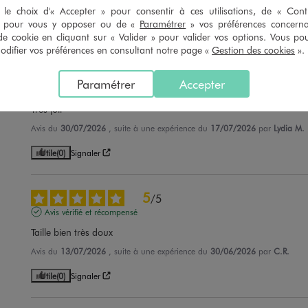
Avis du
31/07/2026
, suite à une expérience du
18/07/2026
par
Luc C.
le choix d'« Accepter » pour consentir à ces utilisations, de « Con
» pour vous y opposer ou de «
Paramétrer
» vos préférences concern
Utile
(0)
Signaler
de cookie en cliquant sur « Valider » pour valider vos options. Vous po
ifier vos préférences en consultant notre page «
Gestion des cookies
».
5
/
5
Paramétrer
Accepter
Avis vérifié et récompensé
Très joli
Avis du
30/07/2026
, suite à une expérience du
17/07/2026
par
Lydia M.
Utile
(0)
Signaler
5
/
5
Avis vérifié et récompensé
Taille bien très doux
Avis du
13/07/2026
, suite à une expérience du
30/06/2026
par
C.R.
Utile
(0)
Signaler