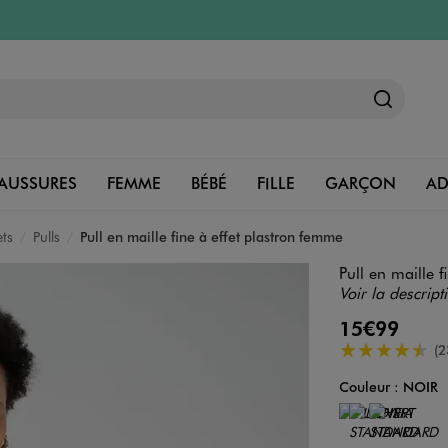
AUSSURES
FEMME
BÉBÉ
FILLE
GARÇON
A
ets
Pulls
Pull en maille fine à effet plastron femme
Pull en maille 
Voir la descript
15€99
4.5/5 de moye
(2
Couleur :
NOIR
Couleur
Choisissez votre 