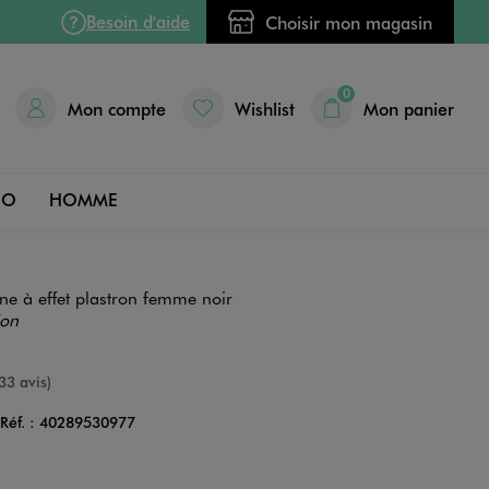
Besoin d'aide
Choisir mon magasin
0
Mon compte
Wishlist
Mon panier
DO
HOMME
fine à effet plastron femme noir
ion
nne
33 avis)
Réf. :
40289530977
Couleur