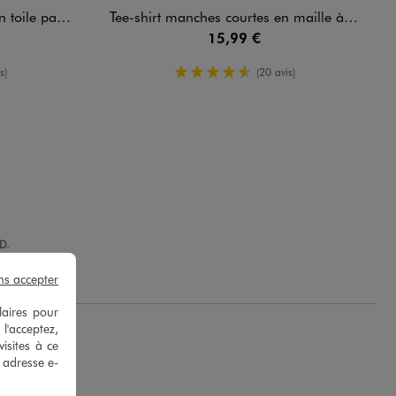
illetée femme
Tee-shirt manches courtes en maille à col fantaisie femme
15,99 €
oyenne
4.5/5 de moyenne
s)
(20 avis)
D.
ns accepter
laires pour
 l'acceptez,
isites à ce
e adresse e-