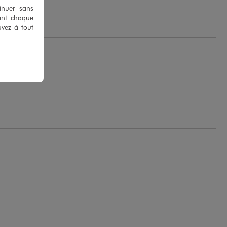
tinuer sans
ant chaque
uvez à tout