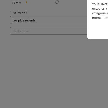
1
étoile
2
Vous avez 
accepter 
Trier les avis
catégorie 
moment mod