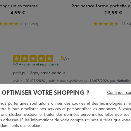
Tongs unies femme
Sac besace forme pochette en toile pa
4,99 €
19,99 €
4/5 de moyenne
4.5/5 de m
(11 avis)
(37 avi
5
/
5
Avis vérifié et récompensé
petit pull léger, passe partout
Avis du
31/07/2026
, suite à une expérience du
18/07/2026
par
Nathalie 
À OPTIMISER VOTRE SHOPPING ?
Utile
(0)
Signaler
Continuer sa
s partenaires souhaitons utiliser des cookies et des technologies simi
ttre à jour, améliorer nos services et personnaliser les annonces. Si vous
5
/
5
ons stocker, accéder et traiter des données personnelles telles que vos v
Avis vérifié et récompensé
es adresses IP, les informations de votre compte utilisateur telles que votr
Parfait
 identifiants des cookies.