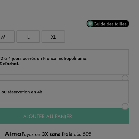
Guide des tailles
M
L
XL
 2 à 4 jours ouvrés en France métropolitaine.
€ d'achat.
Sélectionner l’option de livraison Achat et li
t ou réservation en 4h
Sélectionner l’option de livraison Achat et r
AJOUTER AU PANIER
Payez en
3X sans frais
dès 50€