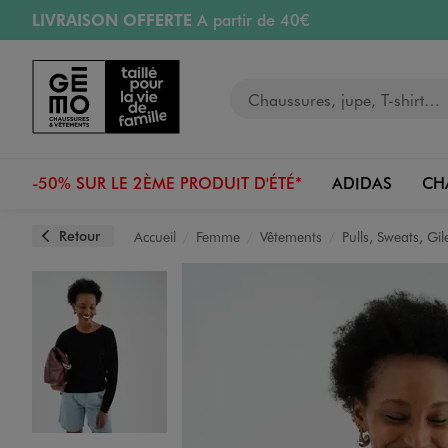
LIVRAISON OFFERTE
A partir de 40€
Aller au contenu principal
Aller à la navigation
RETRAIT ET LIVRAISON OFFERTE
en magasin
Votre recherche
RÉSERVATION GRATUITE
4h en magasin
Retours OFFERTS
pendant 30 jours
-50% SUR LE 2ÈME PRODUIT D'ÉTÉ*
ADIDAS
CH
Retour
Accueil
Femme
Vêtements
Pulls, Sweats, Gil
Image 1 sur 4