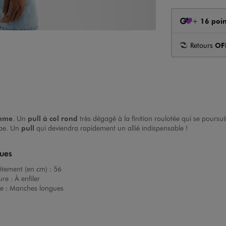
+
16 poin
Retours
OF
emme
. Un
pull à col rond
très dégagé à la finition roulotée qui se poursui
jupe. Un
pull
qui deviendra rapidement un allié indispensable !
ques
êtement (en cm) :
56
ure :
À enfiler
e :
Manches longues