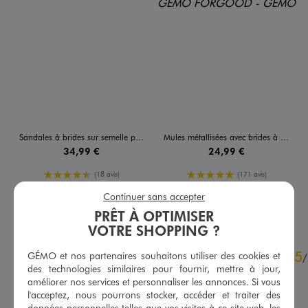
Sandales à brides sur semelle plateforme femme - 5 Miles
Mules métallisées avec brides à boucle femme - Valentina Baldano
34,99 €
24,99 €
4.5/5 de moyenne
5/5 de moyenne
(18 avis)
(171 avis)
Continuer sans accepter
AU PANIER
AU PANIER
AJOUTER
AJOUTER
PRÊT À OPTIMISER
VOTRE SHOPPING ?
4.7
5
/
5
GÉMO et nos partenaires souhaitons utiliser des cookies et
/
des technologies similaires pour fournir, mettre à jour,
Avis vérifié et récompensé
améliorer nos services et personnaliser les annonces. Si vous
Chouette!!
l'acceptez, nous pourrons stocker, accéder et traiter des
données personnelles telles que vos visites à ce site web, les