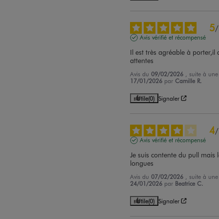
5
/
Avis vérifié et récompensé
Il est très agréable à porter,i
attentes
Avis du
09/02/2026
, suite à un
17/01/2026
par
Camille R.
Utile
(0)
Signaler
4
/
Avis vérifié et récompensé
Je suis contente du pull mais 
longues
Avis du
07/02/2026
, suite à un
24/01/2026
par
Beatrice C.
Utile
(0)
Signaler