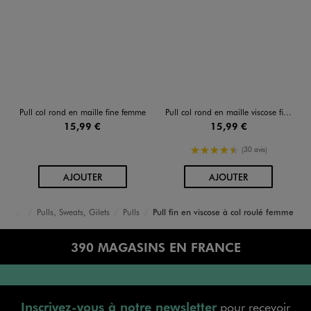
Pull col rond en maille fine femme
Pull col rond en maille viscose fine et souple femme
15,99 €
15,99 €
4.5/5 de moyenne
(30 avis)
AU PANIER
AU PANIER
AJOUTER
AJOUTER
Pulls, Sweats, Gilets
Pulls
Pull fin en viscose à col roulé femme
Accueil
Femme
Vêtements
390 MAGASINS EN FRANCE
Inscrivez-vous à notre newsletter
pour recevoir