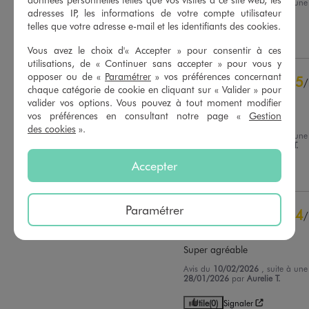
Avis du
27/02/2026
, suite à un
11/02/2026
par
J.F.
adresses IP, les informations de votre compte utilisateur
Basé sur
147
avis soumis à un
telles que votre adresse e-mail et les identifiants des cookies.
contrôle
Utile
(0)
Signaler
Voir tous les avis sur ce site
Vous avez le choix d'« Accepter » pour consentir à ces
utilisations, de « Continuer sans accepter » pour vous y
5
étoiles
113
opposer ou de «
Paramétrer
» vos préférences concernant
5
/
4
étoiles
27
chaque catégorie de cookie en cliquant sur « Valider » pour
Avis vérifié et récompensé
3
étoiles
5
valider vos options. Vous pouvez à tout moment modifier
2
étoiles
1
vos préférences en consultant notre page «
Gestion
Parfait
1
étoile
1
des cookies
».
Avis du
18/02/2026
, suite à un
05/02/2026
par
Marie Laure T.
Trier les avis
Accepter
Utile
(0)
Signaler
Paramétrer
4
/
Avis vérifié et récompensé
Super agréable
Avis du
10/02/2026
, suite à un
28/01/2026
par
Aurelie T.
Utile
(0)
Signaler