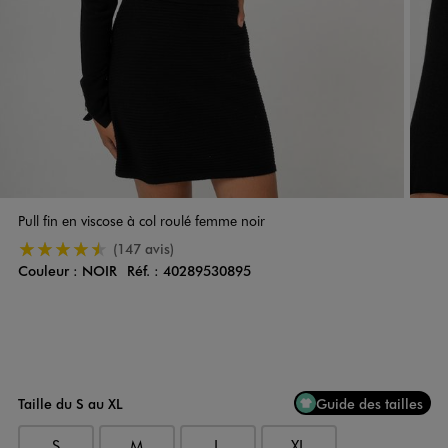
Pull fin en viscose à col roulé femme noir
4.5/5 de moyenne
(147 avis)
Couleur :
NOIR
Réf. :
40289530895
Couleur
Choisissez votre Couleur
Taille du S au XL
Guide des tailles
S
M
L
XL