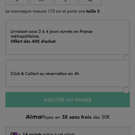
Le mannequin mesure 173 cm et porte une
taille S
Livraison
Livraison sous 2 à 4 jours ouvrés en France
métropolitaine.
Offert dès 40€ d'achat.
Sélectionner l’option de livraison
Click & Collect ou réservation en 4h
Sélectionner l’option de livraiso
AJOUTER AU PANIER
Payez en
3X sans frais
dès 50€
+
16 points
grâce à cet achat