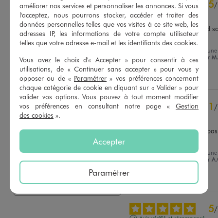
4.2
5
/
5
/
améliorer nos services et personnaliser les annonces. Si vous
Avis vérifié et récompensé
l'acceptez, nous pourrons stocker, accéder et traiter des
données personnelles telles que vos visites à ce site web, les
Taille bien sauf que les pied so
adresses IP, les informations de votre compte utilisateur
glissant
telles que votre adresse e-mail et les identifiants des cookies.
Avis du
18/01/2026
, suite à une
Basé sur
10
avis soumis à un
expérience du
23/12/2025
par
M.
Vous avez le choix d'« Accepter » pour consentir à ces
contrôle
utilisations, de « Continuer sans accepter » pour vous y
Voir tous les avis sur ce site
Utile
(0)
Signaler
opposer ou de «
Paramétrer
» vos préférences concernant
chaque catégorie de cookie en cliquant sur « Valider » pour
5
étoiles
8
valider vos options. Vous pouvez à tout moment modifier
4
étoiles
0
1
vos préférences en consultant notre page «
Gestion
/
3
étoiles
0
des cookies
».
Avis vérifié et récompensé
2
étoiles
0
Je l’ai renvoyé car ce n’est pas
1
étoile
2
coton mais du polyester
Accepter
Trier les avis
Avis du
07/12/2025
, suite à une
expérience du
18/11/2025
par
A.
Paramétrer
Utile
(0)
Signaler
5
/