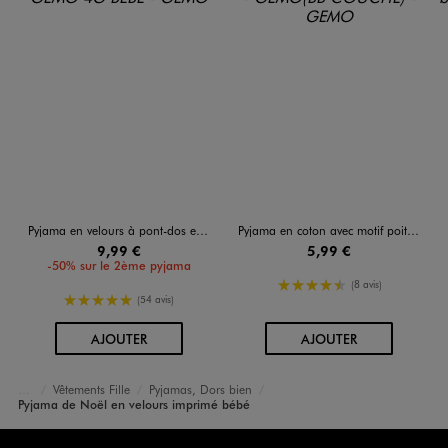
Pyjama en velours à pont-dos et cœurs bébé
Pyjama en coton avec motif poitrine bébé fille
9,99 €
5,99 €
-50% sur le 2ème pyjama
4.5/5 de moyenne
(8 avis)
5/5 de moyenne
(54 avis)
AU PANIER
AU PANIER
AJOUTER
AJOUTER
Vêtements Fille
Pyjamas, Dors bien
Accueil
Bébé
Pyjama de Noël en velours imprimé bébé