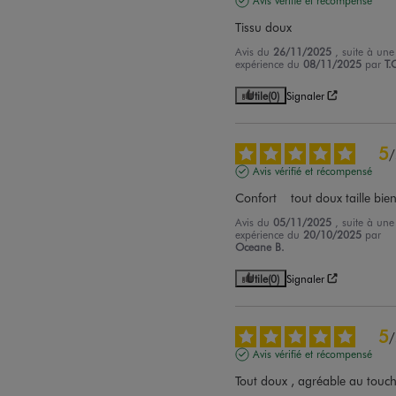
Avis vérifié et récompensé
Tissu doux
Avis du
26/11/2025
, suite à une
expérience du
08/11/2025
par
T.
Utile
(0)
Signaler
5
/
Avis vérifié et récompensé
Confort    tout doux taille bie
Avis du
05/11/2025
, suite à une
expérience du
20/10/2025
par
Oceane B.
Utile
(0)
Signaler
5
/
Avis vérifié et récompensé
Tout doux , agréable au touc