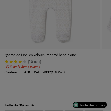
Pyjama de Noël en velours imprimé bébé blanc
4/5 de moyenne
(10 avis)
-50% sur le 2ème pyjama
Couleur :
BLANC
Réf. :
40329180628
Couleur
Choisissez votre Couleur
Taille du 3M au 3A
Guide des tailles