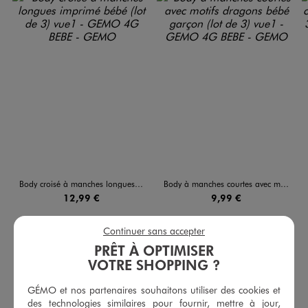
Body croisé à manches longues imprimé bébé (lot de 3)
Body à manches courtes avec motifs dragons bébé garçon (lot de 3)
12,99 €
9,99 €
5/5 de moyenne
(146 avis)
Continuer sans accepter
PRÊT À OPTIMISER
AU PANIER
AU PANIER
AJOUTER
AJOUTER
VOTRE SHOPPING ?
GÉMO et nos partenaires souhaitons utiliser des cookies et
des technologies similaires pour fournir, mettre à jour,