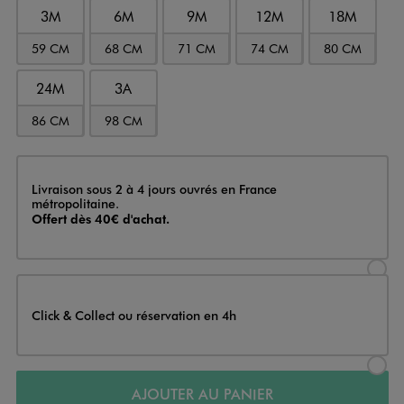
3M
6M
9M
12M
18M
59 CM
68 CM
71 CM
74 CM
80 CM
24M
3A
86 CM
98 CM
Livraison
Livraison sous 2 à 4 jours ouvrés en France
métropolitaine.
Offert dès 40€ d'achat.
Sélectionner l’option de livraison
Click & Collect ou réservation en 4h
Sélectionner l’option de livraiso
AJOUTER AU PANIER