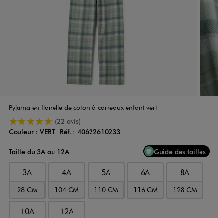
Pyjama en flanelle de coton à carreaux enfant vert
5/5 de moyenne
(22 avis)
Couleur :
VERT
Réf. :
40622610233
Couleur
Choisissez votre Couleur
Taille du 3A au 12A
Guide des tailles
3A
4A
5A
6A
8A
98 CM
104 CM
110 CM
116 CM
128 CM
10A
12A