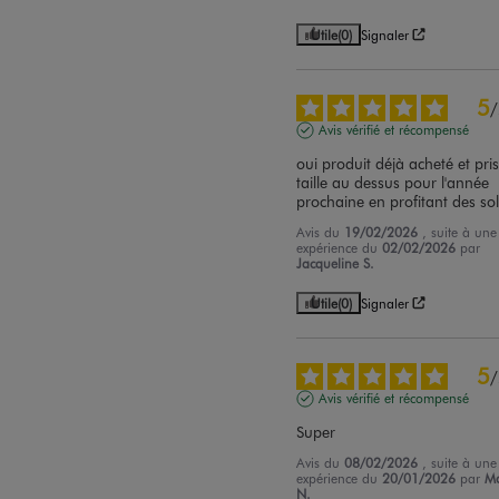
Utile
(0)
Signaler
5
/
Avis vérifié et récompensé
oui produit déjà acheté et pris 
taille au dessus pour l'année 
prochaine en profitant des so
Avis du
19/02/2026
, suite à une
expérience du
02/02/2026
par
Jacqueline S.
Utile
(0)
Signaler
5
/
Avis vérifié et récompensé
Super
Avis du
08/02/2026
, suite à une
expérience du
20/01/2026
par
Ma
N.