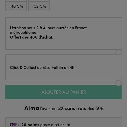
140 CM
152 CM
Livraison
Livraison sous 2 à 4 jours ouvrés en France
métropolitaine.
Offert dès 40€ d'achat.
Sélectionner l’option de livraison
Click & Collect ou réservation en 4h
Sélectionner l’option de livraiso
AJOUTER AU PANIER
Payez en
3X sans frais
dès 50€
+
20 points
grâce à cet achat