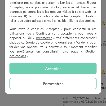
améliorer nos services et personnaliser les annonces. Si vous
Voir tous les avis sur ce site
l'acceptez, nous pourrons stocker, accéder et traiter des
Utile
(0)
Signaler
données personnelles telles que vos visites à ce site web, les
5
étoiles
20
adresses IP, les informations de votre compte utilisateur
4
étoiles
1
telles que votre adresse e-mail et les identifiants des cookies.
5
/
3
étoiles
0
Avis vérifié et récompensé
Vous avez le choix d'« Accepter » pour consentir à ces
2
étoiles
1
utilisations, de « Continuer sans accepter » pour vous y
Pratique et sympa.
1
étoile
0
opposer ou de «
Paramétrer
» vos préférences concernant
Avis du
27/02/2026
, suite à une
chaque catégorie de cookie en cliquant sur « Valider » pour
Trier les avis
expérience du
12/02/2026
par
Th
valider vos options. Vous pouvez à tout moment modifier
R.
vos préférences en consultant notre page «
Gestion
des cookies
».
Utile
(0)
Signaler
Accepter
2
/
Avis vérifié et récompensé
Paramétrer
La confection du pyjama est 
complètement en biais niveau 
boutons, très déçu
Avis du
21/02/2026
, suite à une
expérience du
03/02/2026
par
So
J.