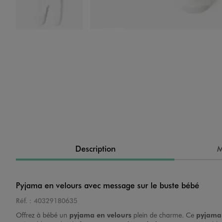
Image 4 sur 4
Description
M
Pyjama en velours avec message sur le buste bébé
Réf. :
40329180635
Offrez à bébé un
pyjama en velours
plein de charme. Ce
pyjama 