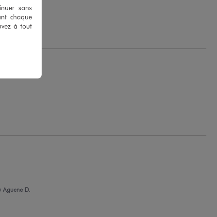
tinuer sans
ant chaque
.
uvez à tout
 Aguene D.