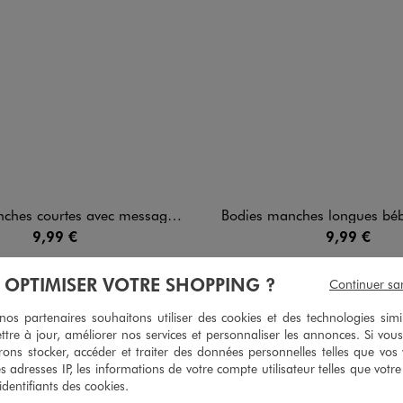
tes avec message pailleté bébé fille (lot de 3)
Bodies manches longues bébé fille avec col améri
9,99 €
9,99 €
5/5 de moyenne
5/5 de moy
(127 avis)
(165 av
À OPTIMISER VOTRE SHOPPING ?
Continuer sa
s partenaires souhaitons utiliser des cookies et des technologies simi
ttre à jour, améliorer nos services et personnaliser les annonces. Si vous
ons stocker, accéder et traiter des données personnelles telles que vos v
5
/
5
es adresses IP, les informations de votre compte utilisateur telles que votr
Avis vérifié et récompensé
 identifiants des cookies.