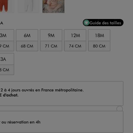
3A
Guide des tailles
3M
6M
9M
12M
18M
9 CM
68 CM
71 CM
74 CM
80 CM
3A
8 CM
 2 à 4 jours ouvrés en France métropolitaine.
€ d'achat.
Sélectionner l’option de livraison Achat et li
t ou réservation en 4h
Sélectionner l’option de livraison Achat et r