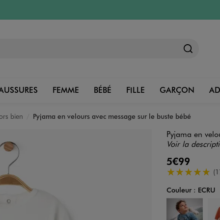
AUSSURES
FEMME
BÉBÉ
FILLE
GARÇON
A
ors bien
Pyjama en velours avec message sur le buste bébé
Pyjama en velo
Voir la descript
5€99
5/5 de moyenn
(1
Couleur :
ECRU
Couleur
Choisissez votre 