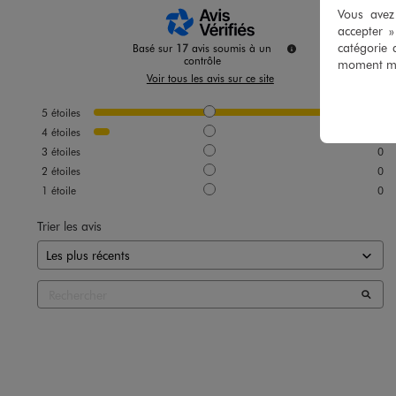
Vous avez 
accepter 
catégorie 
Basé sur
17
avis soumis à un
contrôle
moment mod
Voir tous les avis sur ce site
5
étoiles
16
4
étoiles
1
3
étoiles
0
2
étoiles
0
1
étoile
0
Trier les avis