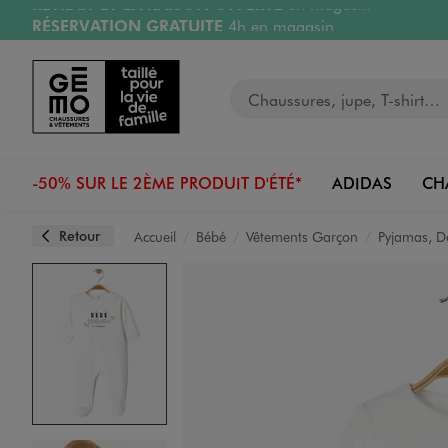
RÉSERVATION GRATUITE
4h en magasin
Aller au contenu principal
Aller à la navigation
Retours OFFERTS
pendant 30 jours
LIVRAISON OFFERTE
A partir de 40€
Votre recherche
-50% SUR LE 2ÈME PRODUIT D'ÉTÉ*
ADIDAS
CH
Retour
Accueil
Bébé
Vêtements Garçon
Pyjamas, D
Image 1 sur 4