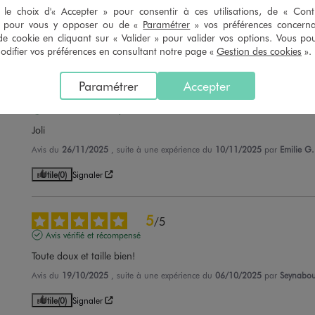
Très beau pyjama.
le choix d'« Accepter » pour consentir à ces utilisations, de « Con
» pour vous y opposer ou de «
Paramétrer
» vos préférences concern
Avis du
07/07/2026
, suite à une expérience du
17/06/2026
par
Amélie D
de cookie en cliquant sur « Valider » pour valider vos options. Vous po
Utile
(0)
Signaler
ifier vos préférences en consultant notre page «
Gestion des cookies
».
Paramétrer
Accepter
5
/
5
Avis vérifié et récompensé
Joli
Avis du
26/11/2025
, suite à une expérience du
10/11/2025
par
Emilie G.
Utile
(0)
Signaler
5
/
5
Avis vérifié et récompensé
Toute doux et taille bien!
Avis du
19/10/2025
, suite à une expérience du
06/10/2025
par
Seynabou
Utile
(0)
Signaler