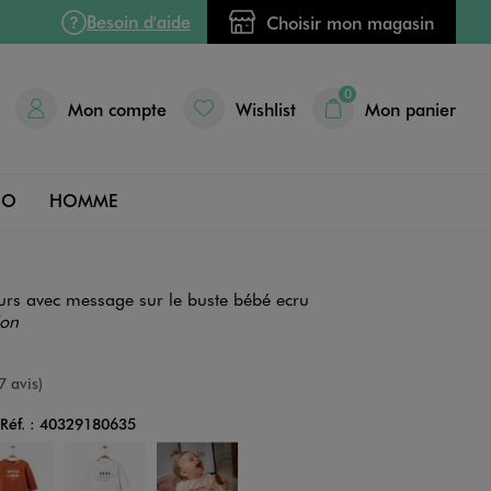
Besoin d'aide
Choisir mon magasin
0
Mon compte
Wishlist
Mon panier
DO
HOMME
urs avec message sur le buste bébé ecru
ion
e
7 avis)
Réf. :
40329180635
Couleur