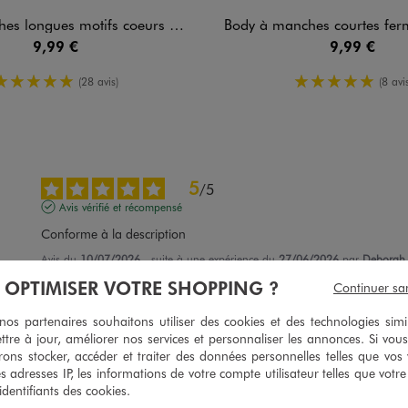
gues motifs coeurs bébé fille (lot de 3)
Body à manches courtes fermeture croisée unis b
9,99 €
9,99 €
5/5 de moyenne
5/5 de mo
(28 avis)
(8 avis
5
/
5
Avis vérifié et récompensé
Conforme à la description
Avis du
10/07/2026
, suite à une expérience du
27/06/2026
par
Deborah 
À OPTIMISER VOTRE SHOPPING ?
Continuer sa
Utile
(0)
Signaler
s partenaires souhaitons utiliser des cookies et des technologies simi
ttre à jour, améliorer nos services et personnaliser les annonces. Si vous
5
/
5
ons stocker, accéder et traiter des données personnelles telles que vos v
Avis vérifié et récompensé
es adresses IP, les informations de votre compte utilisateur telles que votr
 identifiants des cookies.
Très beau