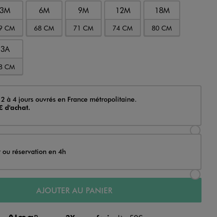
3M
6M
9M
12M
18M
9 CM
68 CM
71 CM
74 CM
80 CM
3A
8 CM
 2 à 4 jours ouvrés en France métropolitaine.
€ d'achat.
Sélectionner l’option de livraison Achat et li
t ou réservation en 4h
Sélectionner l’option de livraison Achat et r
AJOUTER AU PANIER