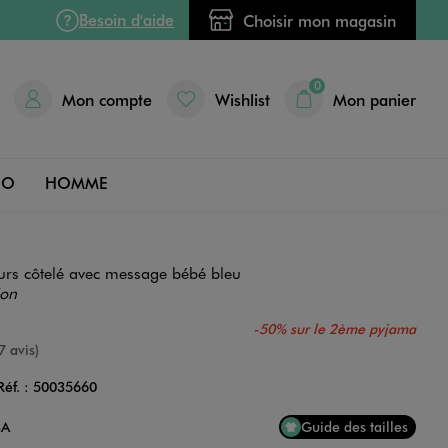
Besoin d'aide
Choisir mon magasin
0
Mon compte
Wishlist
Mon panier
DO
HOMME
urs côtelé avec message bébé bleu
ion
-50% sur le 2ème pyjama
e
7 avis)
Réf. :
50035660
Couleur
3A
Guide des tailles