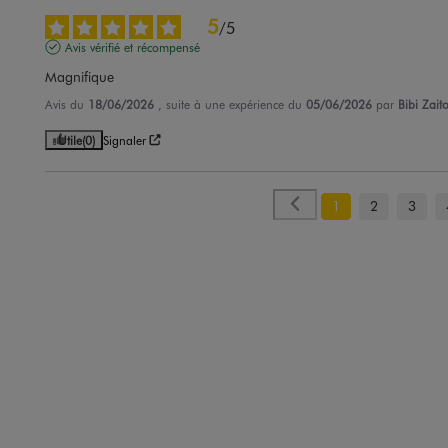
5
/
5
Avis vérifié et récompensé
Magnifique
Avis du
18/06/2026
, suite à une expérience du
05/06/2026
par
Bibi Zait
Utile
(0)
Signaler
1
2
3