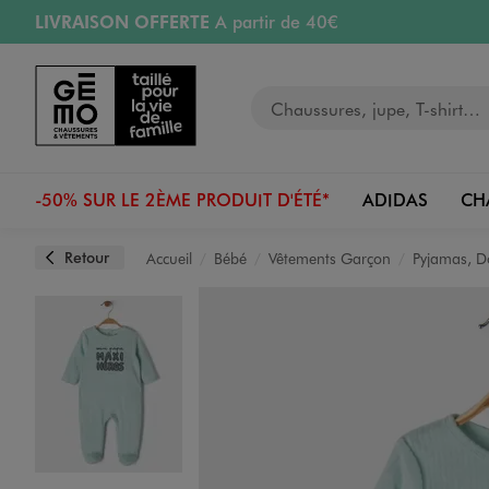
LIVRAISON OFFERTE
A partir de 40€
Aller au contenu principal
Aller à la navigation
RETRAIT ET LIVRAISON OFFERTE
en magasin
Votre recherche
RÉSERVATION GRATUITE
4h en magasin
Retours OFFERTS
pendant 30 jours
-50% SUR LE 2ÈME PRODUIT D'ÉTÉ*
ADIDAS
CH
Retour
Accueil
Bébé
Vêtements Garçon
Pyjamas, D
Image 1 sur 3