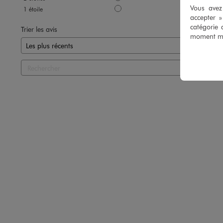
Vous avez 
1
étoile
0
accepter 
catégorie 
Trier les avis
moment mod