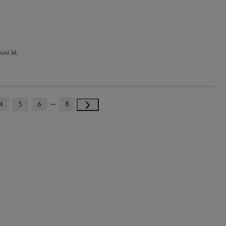
ouni M.
4
5
6
8