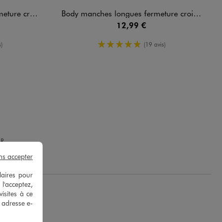
ébé (lot de 3)
Body manches longues fermeture croisée bébé garçon (lot de 3)
12,99 €
yenne
5/5 de moyenne
)
(19 avis)
R.
ns accepter
laires pour
 l'acceptez,
isites à ce
e adresse e-