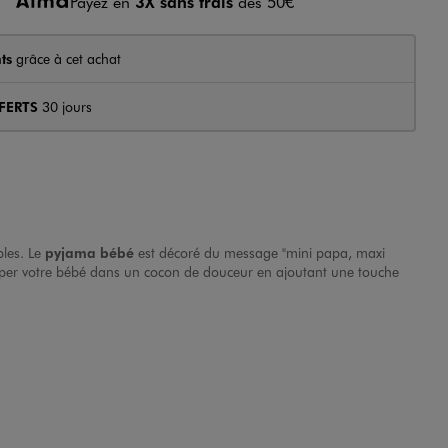
Payez en
3X sans frais
dès 50€
ts
grâce à cet achat
FERTS
30 jours
bles. Le
pyjama bébé
est décoré du message "mini papa, maxi
elopper votre bébé dans un cocon de douceur en ajoutant une touche