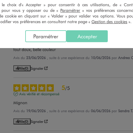
le choix d'« Accepter » pour consentir à ces utilisations, de « Con
Avis du
10/07/2026
, suite à une expérience du
27/06/2026
par
Carmen 
» pour vous y opposer ou de «
Paramétrer
» vos préférences concern
Utile
(0)
Signaler
de cookie en cliquant sur « Valider » pour valider vos options. Vous po
ifier vos préférences en consultant notre page «
Gestion des cookies
».
5
/
5
Paramétrer
Accepter
Avis vérifié et récompensé
tout doux, belle couleur
Avis du
23/06/2026
, suite à une expérience du
10/06/2026
par
Andrea C
Utile
(0)
Signaler
5
/
5
Avis vérifié et récompensé
Mignon
Avis du
19/06/2026
, suite à une expérience du
06/06/2026
par
Sandra T.
Utile
(0)
Signaler