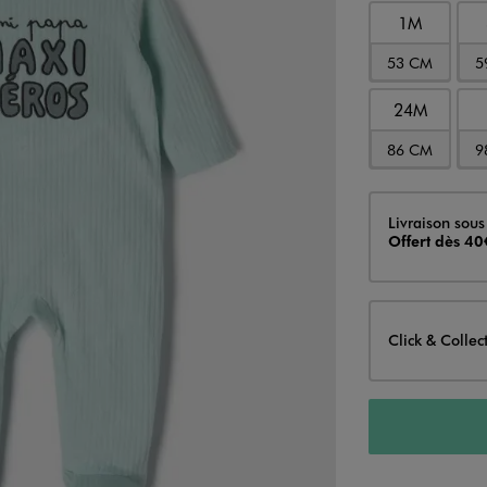
1M
53 CM
5
24M
86 CM
9
Livraison
Livraison sous
Offert dès 40
Click & Collec