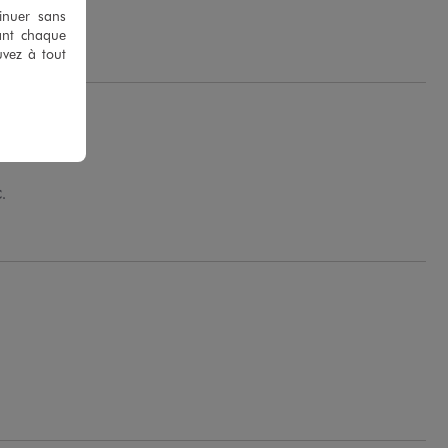
tinuer sans
D.
ant chaque
uvez à tout
.