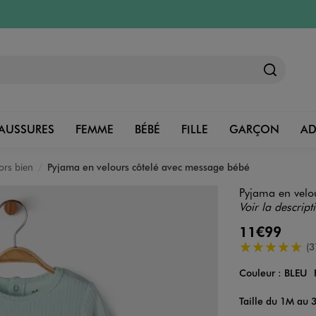
AUSSURES
FEMME
BÉBÉ
FILLE
GARÇON
A
ors bien
Pyjama en velours côtelé avec message bébé
Pyjama en velo
Voir la descript
11€99
5/5 de moyenn
(3
Couleur :
BLEU
Couleur
Choisissez votre 
Taille du 1M au 