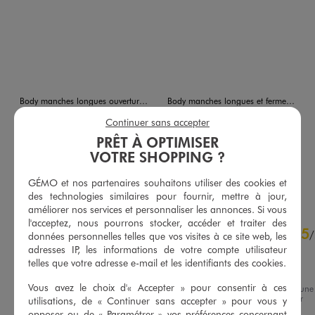
Body manches longues ouverture devant en coton bébé (lot de 3)
Body manches longues et fermeture devant croisée bébé (lot de 3)
12,99 €
12,99 €
Continuer sans accepter
PRÊT À OPTIMISER
5/5 de moyenne
5/5 de moyenne
(103 avis)
(151 avis)
VOTRE SHOPPING ?
AU PANIER
AU PANIER
AJOUTER
AJOUTER
GÉMO et nos partenaires souhaitons utiliser des cookies et
des technologies similaires pour fournir, mettre à jour,
améliorer nos services et personnaliser les annonces. Si vous
5
l'acceptez, nous pourrons stocker, accéder et traiter des
5
/
5
/
données personnelles telles que vos visites à ce site web, les
Avis vérifié et récompensé
adresses IP, les informations de votre compte utilisateur
telles que votre adresse e-mail et les identifiants des cookies.
Top 👌
Vous avez le choix d'« Accepter » pour consentir à ces
Avis du
17/06/2026
, suite à une
expérience du
29/05/2026
par
utilisations, de « Continuer sans accepter » pour vous y
Basé sur
4
avis soumis à un
Valerie B.
contrôle
opposer ou de «
Paramétrer
» vos préférences concernant