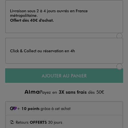
Livraison
Livraison sous 2 à 4 jours ouvrés en France
métropolitaine.
Offert dès 40€ d'achat.
Sélectionner l’option de livraison
Click & Collect ou réservation en 4h
Sélectionner l’option de livraiso
AJOUTER AU PANIER
Payez en
3X sans frais
dès 50€
+
10 points
grâce à cet achat
Retours
OFFERTS
30 jours