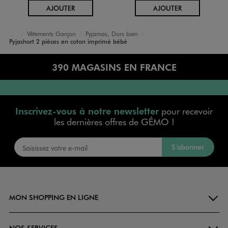
AU PANIER
AU PANIER
AJOUTER
AJOUTER
Vêtements Garçon
Pyjamas, Dors bien
Accueil
Bébé
Pyjashort 2 pièces en coton imprimé bébé
390 MAGASINS EN FRANCE
Inscrivez-vous à notre newsletter
pour recevoir
les dernières offres de GÉMO !
S’abonner
MON SHOPPING EN LIGNE
NOS SERVICES