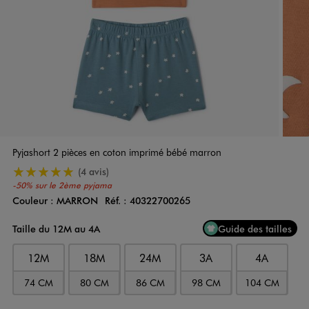
Pyjashort 2 pièces en coton imprimé bébé marron
5/5 de moyenne
(4 avis)
-50% sur le 2ème pyjama
Couleur :
MARRON
Réf. :
40322700265
Couleur
Choisissez votre Couleur
Taille du 12M au 4A
Guide des tailles
12M
18M
24M
3A
4A
74 CM
80 CM
86 CM
98 CM
104 CM