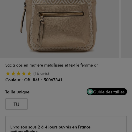
Sac à dos en matière métallisées et textile femme or
5/5 de moyenne
(16 avis)
Couleur :
OR
Réf. :
50067341
Couleur
Choisissez votre Couleur
Taille unique
Guide des tailles
TU
Livraison
Livraison sous 2 à 4 jours ouvrés en France
métropolitaine.