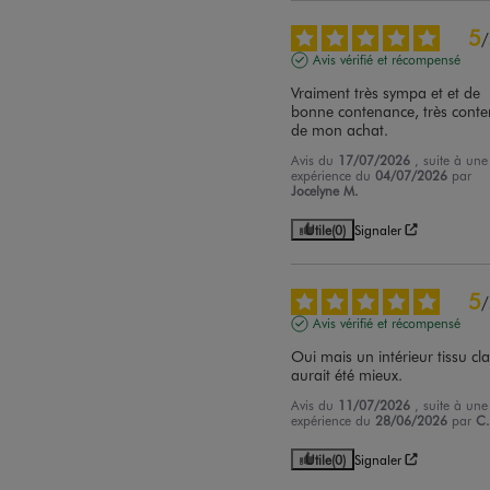
5
/
Avis vérifié et récompensé
Vraiment très sympa et et de 
bonne contenance, très conten
de mon achat.
Avis du
17/07/2026
, suite à une
expérience du
04/07/2026
par
Jocelyne M.
Utile
(0)
Signaler
5
/
Avis vérifié et récompensé
Oui mais un intérieur tissu clai
aurait été mieux.
Avis du
11/07/2026
, suite à une
expérience du
28/06/2026
par
C.
Utile
(0)
Signaler