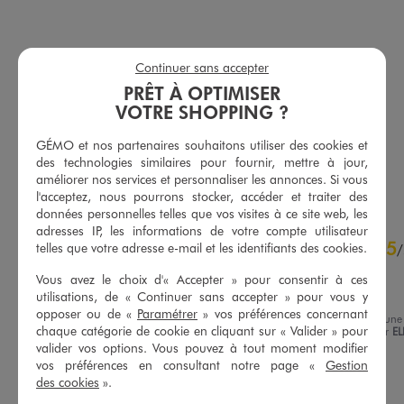
Continuer sans accepter
Sac besace en cuir imitation grainé et tissu pailleté femme
Pochette téléphone et portefeuille avec bandoulière femme
PRÊT À OPTIMISER
24,99 €
14,99 €
VOTRE SHOPPING ?
5/5 de moyenne
4.5/5 de moyenne
(43 avis)
(34 avis)
GÉMO et nos partenaires souhaitons utiliser des cookies et
des technologies similaires pour fournir, mettre à jour,
AU PANIER
AU PANIER
AJOUTER
AJOUTER
améliorer nos services et personnaliser les annonces. Si vous
l'acceptez, nous pourrons stocker, accéder et traiter des
données personnelles telles que vos visites à ce site web, les
adresses IP, les informations de votre compte utilisateur
5
5
/
5
telles que votre adresse e-mail et les identifiants des cookies.
/
Avis vérifié et récompensé
Vous avez le choix d'« Accepter » pour consentir à ces
Très pratique et joli
utilisations, de « Continuer sans accepter » pour vous y
opposer ou de «
Paramétrer
» vos préférences concernant
Avis du
04/08/2026
, suite à une
chaque catégorie de cookie en cliquant sur « Valider » pour
expérience du
22/07/2026
par
EL
Basé sur
16
avis soumis à un
V.
valider vos options. Vous pouvez à tout moment modifier
contrôle
vos préférences en consultant notre page «
Gestion
Voir tous les avis sur ce site
Utile
(0)
Signaler
des cookies
».
5
étoiles
16