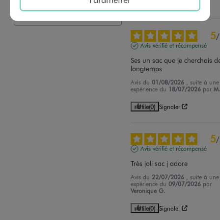
Utile
(0)
Signaler
5
/
Avis vérifié et récompensé
Ses un sac que je cherchais de
longtemps
Avis du
01/08/2026
, suite à une
expérience du
18/07/2026
par
M
Utile
(0)
Signaler
5
/
Avis vérifié et récompensé
Très joli sac j adore
Avis du
22/07/2026
, suite à une
expérience du
09/07/2026
par
Veronique G.
Utile
(0)
Signaler