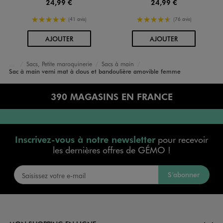
24,99 €
24,99 €
5/5 de moyenne
4.5/5 de moyenne
(41 avis)
(76 avis)
AU PANIER
AU PANIER
AJOUTER
AJOUTER
Sacs, Petite maroquinerie
Sacs à main
Accueil
Femme
Sacs et Accessoires
Sac à main verni mat à clous et bandoulière amovible femme
390 MAGASINS EN FRANCE
Inscrivez-vous à notre newsletter
pour recevoir
les dernières offres de GÉMO !
S’abonner