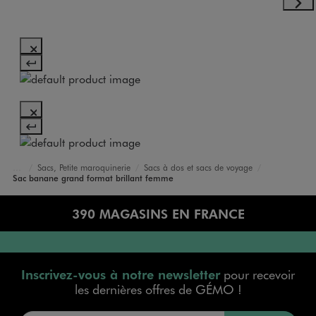
Sacs, Petite maroquinerie
Sacs à dos et sacs de voyage
Accueil
Femme
Sacs et Accessoires
Sac banane grand format brillant femme
390 MAGASINS EN FRANCE
Inscrivez-vous à notre newsletter
pour recevoir
les dernières offres de GÉMO !