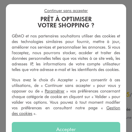
Continuer sans accepter
PRÊT À OPTIMISER
VOTRE SHOPPING ?
GÉMO et nos partenaires souhaitons utiliser des cookies et
Short en jean coupe large fendu sur les côtés femme
Legging 7/8e en coton stretch femme grande taille Plus +
des technologies similaires pour fournir, mettre à jour,
15,99 €
8,99 €
améliorer nos services et personnaliser les annonces. Si vous
l'acceptez, nous pourrons stocker, accéder et traiter des
5/5 de moyenne
4.5/5 de moyenne
(67 avis)
(142 avis)
données personnelles telles que vos visites à ce site web, les
adresses IP, les informations de votre compte utilisateur
telles que votre adresse e-mail et les identifiants des cookies.
AU PANIER
AU PANIER
AJOUTER
AJOUTER
Vous avez le choix d'« Accepter » pour consentir à ces
utilisations, de « Continuer sans accepter » pour vous y
4.7
opposer ou de «
Paramétrer
» vos préférences concernant
5
/
5
/
chaque catégorie de cookie en cliquant sur « Valider » pour
Avis vérifié et récompensé
valider vos options. Vous pouvez à tout moment modifier
vos préférences en consultant notre page «
Gestion
La taille est très bien adapté
des cookies
».
Avis du
03/08/2026
, suite à un
21/07/2026
par
Véronique J.
Basé sur
76
avis soumis à un
contrôle
Accepter
Utile
(0)
Signaler