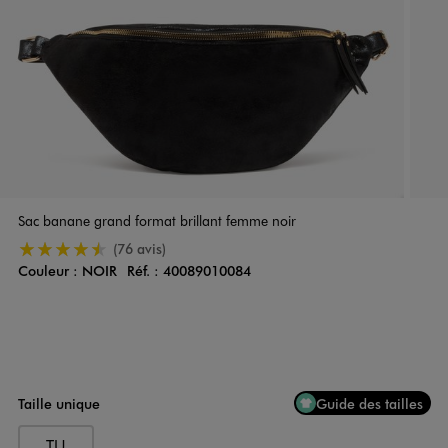
Sac banane grand format brillant femme noir
4.5/5 de moyenne
(76 avis)
Couleur :
NOIR
Réf. :
40089010084
Couleur
Choisissez votre Couleur
Taille unique
Guide des tailles
TU