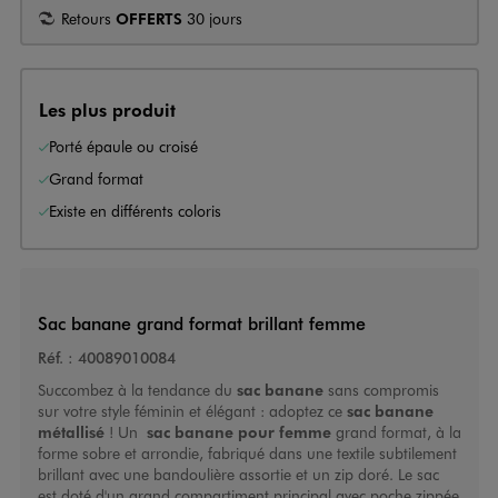
Retours
OFFERTS
30 jours
Les plus produit
Porté épaule ou croisé
Grand format
Existe en différents coloris
Sac banane grand format brillant femme
Réf. :
40089010084
Succombez à la tendance du
sac banane
sans compromis
sur votre style féminin et élégant : adoptez ce
sac banane
métallisé
! Un
sac banane pour femme
grand format, à la
forme sobre et arrondie, fabriqué dans une textile subtilement
brillant avec une bandoulière assortie et un zip doré. Le sac
est doté d'un grand compartiment principal avec poche zippée