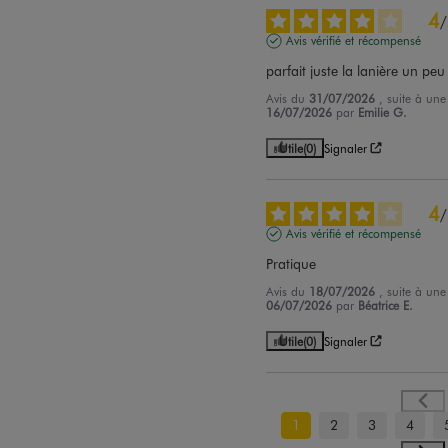
4
/
Avis vérifié et récompensé
parfait juste la lanière un peu
Avis du
31/07/2026
, suite à un
16/07/2026
par
Emilie G.
Utile
(0)
Signaler
4
/
Avis vérifié et récompensé
Pratique
Avis du
18/07/2026
, suite à un
06/07/2026
par
Béatrice E.
Utile
(0)
Signaler
1
2
3
4