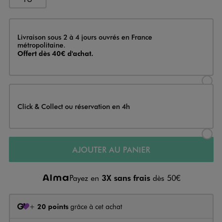
Livraison
Livraison sous 2 à 4 jours ouvrés en France
métropolitaine.
Offert dès 40€ d'achat.
Sélectionner l’option de livraison
Click & Collect ou réservation en 4h
Sélectionner l’option de livraiso
AJOUTER AU PANIER
Payez en
3X sans frais
dès 50€
+
20 points
grâce à cet achat