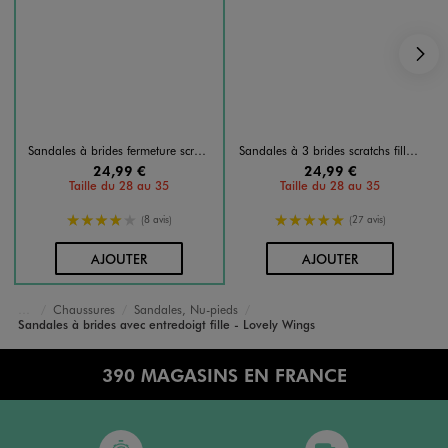
S
Sandales à brides fermeture scratch fille - Lovely Wings
Sandales à 3 brides scratchs fille - Lovely Wings
24,99 €
24,99 €
Taille du 28 au 35
Taille du 28 au 35
4/5 de moyenne
5/5 de moyenne
(8 avis)
(27 avis)
AU PANIER
AU PANIER
AJOUTER
AJOUTER
Chaussures
Sandales, Nu-pieds
Accueil
Fille
Sandales à brides avec entredoigt fille - Lovely Wings
390 MAGASINS EN FRANCE