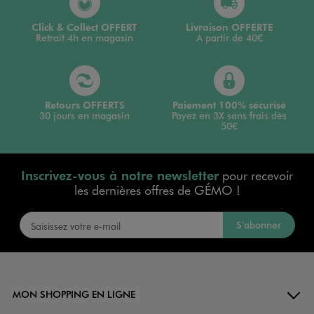
Click & Collect OFFERT
Livraison OFFERTE
Retrait 4h en magasin
A partir de 40€
Retours OFFERTS
Paiement 100% sécurisé
30 jours en magasin
Payez en 3X sans frais dès
50€
Inscrivez-vous à notre newsletter
pour recevoir
les dernières offres de GÉMO !
S’abonner
MON SHOPPING EN LIGNE