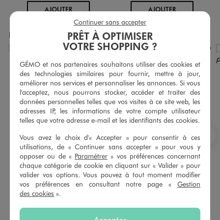
AU PANIER
AU PANIER
AJOUTER
AJOUTER
Continuer sans accepter
PRÊT À OPTIMISER
Produits achetés ensemble
VOTRE SHOPPING ?
GÉMO et nos partenaires souhaitons utiliser des cookies et
des technologies similaires pour fournir, mettre à jour,
améliorer nos services et personnaliser les annonces. Si vous
l'acceptez, nous pourrons stocker, accéder et traiter des
données personnelles telles que vos visites à ce site web, les
adresses IP, les informations de votre compte utilisateur
telles que votre adresse e-mail et les identifiants des cookies.
Vous avez le choix d'« Accepter » pour consentir à ces
S
utilisations, de « Continuer sans accepter » pour vous y
opposer ou de «
Paramétrer
» vos préférences concernant
chaque catégorie de cookie en cliquant sur « Valider » pour
valider vos options. Vous pouvez à tout moment modifier
Blouson imperméable à capuche imprimé fille
Jupe en maille à volant et taille élastique fille
vos préférences en consultant notre page «
Gestion
22,99 €
7,99 €
des cookies
».
-50% sur le 2ème produit d'été
5/5 de moyenne
(38 avis)
5/5 de moyenne
(57 avis)
Accepter