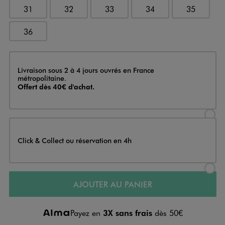
31
32
33
34
35
36
Livraison
Livraison sous 2 à 4 jours ouvrés en France
métropolitaine.
Offert dès 40€ d'achat.
Sélectionner l’option de livraison
Click & Collect ou réservation en 4h
Sélectionner l’option de livraiso
AJOUTER AU PANIER
Payez en
3X sans frais
dès 50€