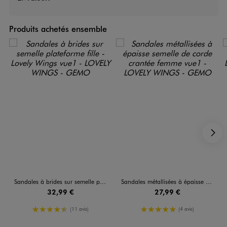
Produits achetés ensemble
S
Sandales à brides sur semelle plateforme fille - Lovely Wings
Sandales métallisées à épaisse semelle de corde crantée femme
32,99 €
27,99 €
4.5/5 de moyenne
5/5 de moyenne
(11 avis)
(4 avis)