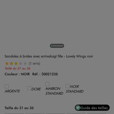
1
Sur 6
2
Sur 6
3
Sur 6
4
Sur 6
5
Sur 6
6
Sur 6
Sandales à brides avec entredoigt fille - Lovely Wings noir
3/5 de moyenne
(1 avis)
Taille du 31 au 36
Couleur :
NOIR
Réf. :
50021236
Couleur
Choisissez votre Couleur
Taille du 31 au 36
Guide des tailles