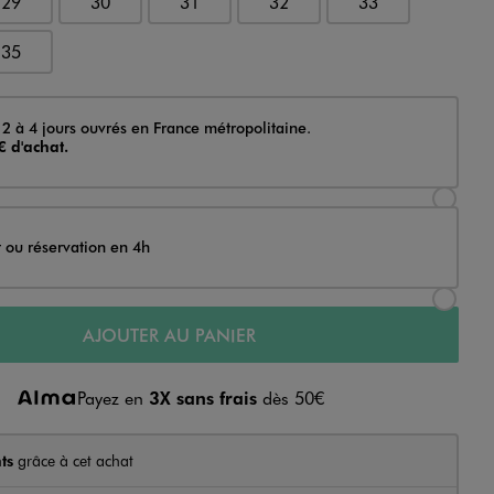
29
30
31
32
33
35
 2 à 4 jours ouvrés en France métropolitaine.
€ d'achat.
Sélectionner l’option de livraison Achat et li
t ou réservation en 4h
Sélectionner l’option de livraison Achat et r
AJOUTER AU PANIER
Payez en
3X sans frais
dès 50€
ts
grâce à cet achat