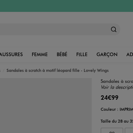
AUSSURES
FEMME
BÉBÉ
FILLE
GARÇON
A
s
Sandales à scratch à motif léopard fille - Lovely Wings
Sandales à scra
Voir la descript
24€99
Couleur :
IMPRI
Couleur
Choisissez votre 
Taille du 28 au 3