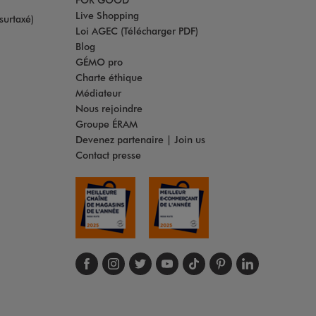
Live Shopping
surtaxé)
Loi AGEC (Télécharger PDF)
Blog
GÉMO pro
Charte éthique
Médiateur
Nous rejoindre
Groupe ÉRAM
Devenez partenaire | Join us
Contact presse
Suivez-nous sur face
Suivez-nous sur in
Suivez-nous sur t
Suivez-nous s
Suivez-nous
Suivez-no
Suivez