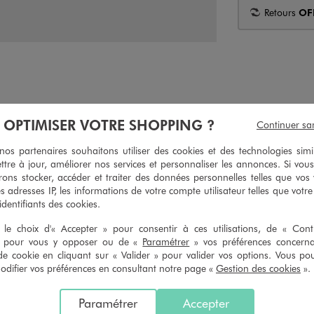
Retours
OF
À OPTIMISER VOTRE SHOPPING ?
Continuer sa
s partenaires souhaitons utiliser des cookies et des technologies simi
ttre à jour, améliorer nos services et personnaliser les annonces. Si vous
ons stocker, accéder et traiter des données personnelles telles que vos v
es adresses IP, les informations de votre compte utilisateur telles que votr
 identifiants des cookies.
le choix d'« Accepter » pour consentir à ces utilisations, de « Con
ront une touche d’audace aux tenues des petites filles. Largement ouvertes,
» pour vous y opposer ou de «
Paramétrer
» vos préférences concern
ent sur une semelle crantée offrant une parfaite adhérence. Des
nu-pied
de cookie en cliquant sur « Valider » pour valider vos options. Vous po
ifier vos préférences en consultant notre page «
Gestion des cookies
».
ques
Paramétrer
Accepter