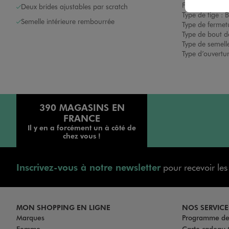
Forme de talon
Deux brides ajustables par scratch
Type de tige :
B
Semelle intérieure rembourrée
Type de fermet
Type de bout d
Type de semelle
Type d’ouvertu
390 MAGASINS EN
FRANCE
Il y en a forcément un à côté de
chez vous !
Inscrivez-vous à notre newsletter
pour recevoir le
MON SHOPPING EN LIGNE
NOS SERVICE
Marques
Programme de 
Femme
Carte cadea