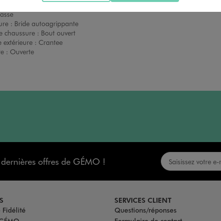
 :
Sans talon
asse
ure :
Bride autoagrippante
e chaussure :
Bout ouvert
 extérieure :
Crantee
re :
Ouverte
s dernières offres de GÉMO !
S
SERVICES CLIENT
Fidélité
Questions/réponses
u GÉMO
Formulaire de contact