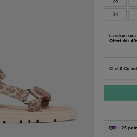
28
34
Livraison
Livraison sous
Offert dès 40
Click & Collec
+
25 poin