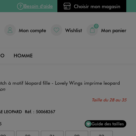
Besoin d'aide
Choisir mon magasin
0
Mon compte
Wishlist
Mon panier
DO
HOMME
tch à motif léopard fille - Lovely Wings imprime leopard
ion
Taille du 28 au 35
ME LEOPARD
Réf. :
50068267
Couleur
5
Guide des tailles