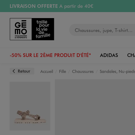
LIVRAISON OFFERTE
A partir de 40€
Aller au contenu principal
Aller à la navigation
RETRAIT ET LIVRAISON OFFERTE
en magasin
Votre recherche
RÉSERVATION GRATUITE
4h en magasin
Retours OFFERTS
pendant 30 jours
-50% SUR LE 2ÈME PRODUIT D'ÉTÉ*
ADIDAS
CH
Retour
Accueil
Fille
Chaussures
Sandales, Nu-pied
Image 1 sur 6