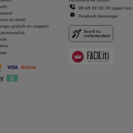
eils
09 69 32 35 19
(appel non 
iement
Facebook Messenger
son et retrait
anges gratuits en magasin
s personnalisé
ecte
ation
Faciliti
ices
Goodays