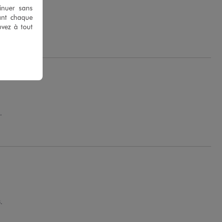
tinuer sans
ant chaque
uvez à tout
.
.