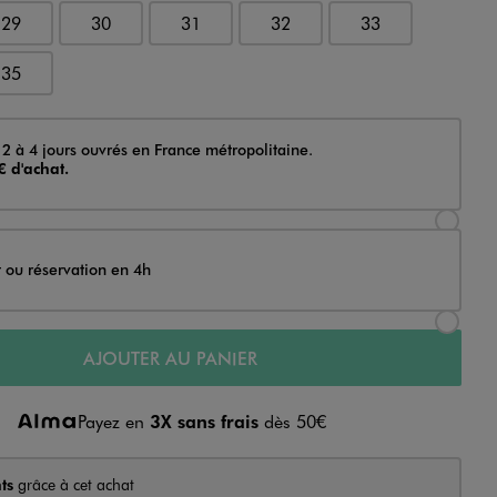
29
30
31
32
33
35
 2 à 4 jours ouvrés en France métropolitaine.
€ d'achat.
Sélectionner l’option de livraison Achat et li
t ou réservation en 4h
Sélectionner l’option de livraison Achat et r
AJOUTER AU PANIER
Payez en
3X sans frais
dès 50€
ts
grâce à cet achat