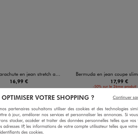
n jean stretch avec taille ajustable garçon
Bermuda en jean coupe slim avec re
16,99 €
17,99 €
-50% sur le 2ème produit 
4.5/5 de moyenne
(18 avis)
À OPTIMISER VOTRE SHOPPING ?
Continuer sa
5/5 de moy
(40 avi
s partenaires souhaitons utiliser des cookies et des technologies simi
ttre à jour, améliorer nos services et personnaliser les annonces. Si vous
ons stocker, accéder et traiter des données personnelles telles que vos v
es adresses IP, les informations de votre compte utilisateur telles que votr
2
/
5
 identifiants des cookies.
Avis vérifié et récompensé