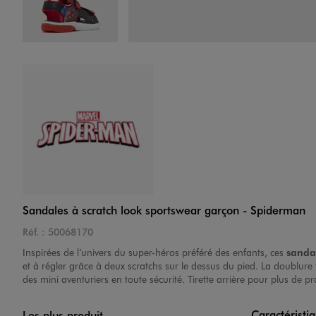
Image 4 sur 6
Image 5 sur 6
Sandales à scratch look sportswear garçon - Spiderman
Réf. :
50068170
Inspirées de l’univers du super-héros préféré des enfants, ces
sanda
et à régler grâce à deux scratchs sur le dessus du pied. La doublure
des mini aventuriers en toute sécurité. Tirette arrière pour plus de pra
Image 6 sur 6
Caractéristi
Les plus produit