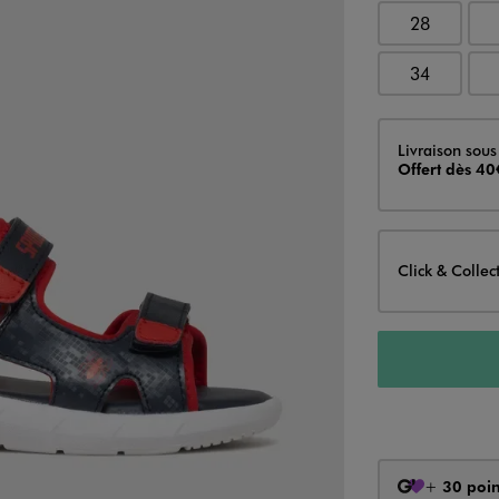
28
34
Livraison
Livraison sous
Offert dès 40
Click & Collec
+
30 poin