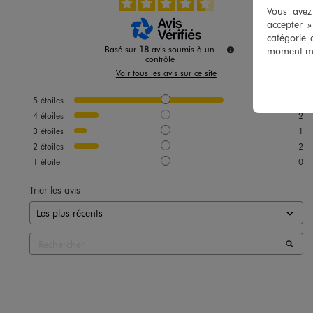
Vous avez 
accepter 
catégorie 
Basé sur
18
avis soumis à un
moment mod
contrôle
Voir tous les avis sur ce site
5
étoiles
13
4
étoiles
2
3
étoiles
1
2
étoiles
2
1
étoile
0
Trier les avis