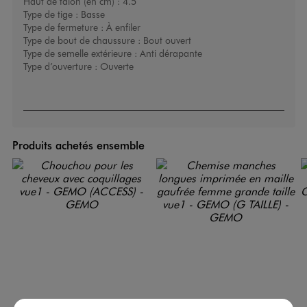
Haut de talon (en cm) :
4.5
Type de tige :
Basse
Type de fermeture :
À enfiler
Type de bout de chaussure :
Bout ouvert
Type de semelle extérieure :
Anti dérapante
Type d’ouverture :
Ouverte
Produits achetés ensemble