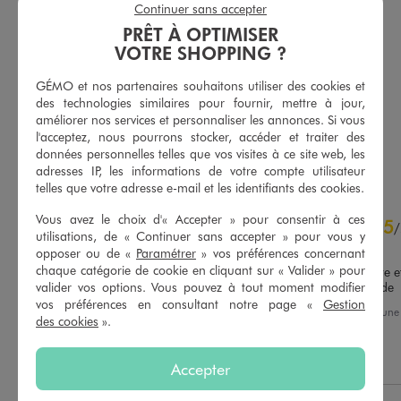
Continuer sans accepter
PRÊT À OPTIMISER
VOTRE SHOPPING ?
Chouchou pour les cheveux avec coquillages
Chemise manches longues imprimée en maille gaufrée femme grande taille
2,99 €
27,99 €
GÉMO et nos partenaires souhaitons utiliser des cookies et
des technologies similaires pour fournir, mettre à jour,
4/5 de moyenne
4.5/5 de moyenne
(5 avis)
(108 avis)
améliorer nos services et personnaliser les annonces. Si vous
l'acceptez, nous pourrons stocker, accéder et traiter des
données personnelles telles que vos visites à ce site web, les
AU PANIER
AU PANIER
AJOUTER
AJOUTER
adresses IP, les informations de votre compte utilisateur
telles que votre adresse e-mail et les identifiants des cookies.
4.7
Vous avez le choix d'« Accepter » pour consentir à ces
5
/
5
/
utilisations, de « Continuer sans accepter » pour vous y
Avis vérifié et récompensé
opposer ou de «
Paramétrer
» vos préférences concernant
chaque catégorie de cookie en cliquant sur « Valider » pour
Paire de chaussure élégante et
valider vos options. Vous pouvez à tout moment modifier
confortable. Je recommande
vos préférences en consultant notre page «
Gestion
Avis du
07/08/2026
, suite à un
Basé sur
32
avis soumis à un
des cookies
».
25/07/2026
par
Virginie F.
contrôle
Voir tous les avis sur ce site
Utile
(0)
Signaler
Accepter
5
étoiles
22
4
étoiles
10