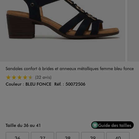
Sandales confort à brides et anneaux métalliques femme bleu fonce
4.5/5 de moyenne
(32 avis)
Couleur :
BLEU FONCE
Réf. :
50072506
Couleur
Choisissez votre Couleur
Taille du 36 au 41
Guide des tailles
36
37
38
39
40