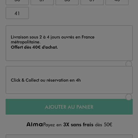
41
Livraison
Livraison sous 2 à 4 jours ouvrés en France
métropolitaine.
Offert dès 40€ d'achat.
Sélectionner l’option de livraison
Click & Collect ou réservation en 4h
Sélectionner l’option de livraiso
AJOUTER AU PANIER
Payez en
3X sans frais
dès 50€