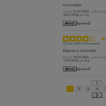
Confortables
Avis du
31/07/2026
, suite à un
18/07/2026
par
A.L.
Utile
(0)
Signaler
4
/
Avis vérifié et récompensé
Élégante et confortable
Avis du
30/07/2026
, suite à un
17/07/2026
par
M.L.
Utile
(0)
Signaler
1
2
3
4