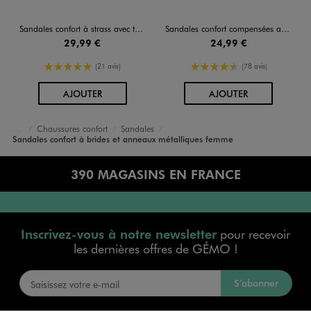
Sandales confort à strass avec talon compensé femme
Sandales confort compensées avec perles et strass femme
29,99 €
24,99 €
5/5 de moyenne
4.5/5 de moyenne
(21 avis)
(78 avis)
AU PANIER
AU PANIER
AJOUTER
AJOUTER
Chaussures confort
Sandales
Accueil
Femme
Chaussures
Sandales confort à brides et anneaux métalliques femme
390 MAGASINS EN FRANCE
Inscrivez-vous à notre newsletter
pour recevoir
les dernières offres de GÉMO !
S’abonner