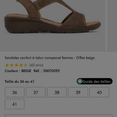
Sandales confort à talon compensé femme - G'flex beige
4.5/5 de moyenne
(42 avis)
Couleur :
BEIGE
Réf. :
50070592
Couleur
Choisissez votre Couleur
Taille du 36 au 41
Guide des tailles
36
37
38
39
40
41