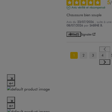
5
/
Avis vérifié et récompensé
Chaussure bien souple
Avis du
23/07/2026
, suite à un
08/07/2026
par
SABINE B.
Utile
(0)
Signaler
1
2
3
4