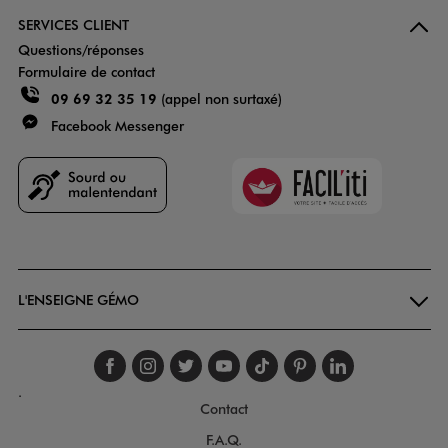
SERVICES CLIENT
Questions/réponses
Formulaire de contact
09 69 32 35 19
(appel non surtaxé)
Facebook Messenger
Faciliti
Goodays
L'ENSEIGNE GÉMO
Suivez-nous sur faceboo
Suivez-nous sur inst
Suivez-nous sur twi
Suivez-nous sur
Suivez-nous s
Suivez-nou
Suivez-
.
Contact
F.A.Q.