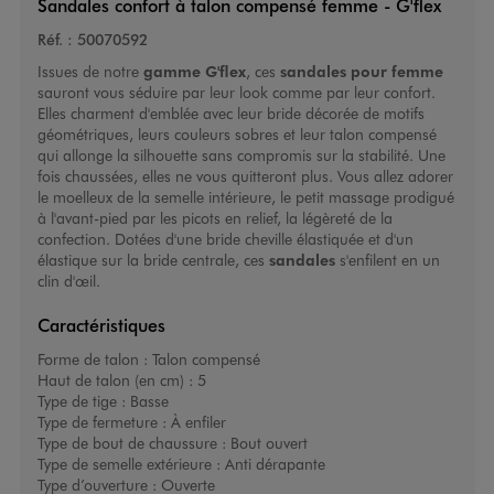
Sandales confort à talon compensé femme - G'flex
Réf. :
50070592
Issues de notre
gamme G'flex
, ces
sandales pour femme
sauront vous séduire par leur look comme par leur confort.
Elles charment d'emblée avec leur bride décorée de motifs
géométriques, leurs couleurs sobres et leur talon compensé
qui allonge la silhouette sans compromis sur la stabilité. Une
fois chaussées, elles ne vous quitteront plus. Vous allez adorer
le moelleux de la semelle intérieure, le petit massage prodigué
à l'avant-pied par les picots en relief, la légèreté de la
confection. Dotées d'une bride cheville élastiquée et d'un
élastique sur la bride centrale, ces
sandales
s'enfilent en un
clin d'œil.
Caractéristiques
Forme de talon :
Talon compensé
Haut de talon (en cm) :
5
Type de tige :
Basse
Type de fermeture :
À enfiler
Type de bout de chaussure :
Bout ouvert
Type de semelle extérieure :
Anti dérapante
Type d’ouverture :
Ouverte