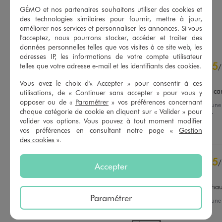
3/5 de moyenne
5/5 de moyenne
(2 avis)
(11 avis)
GÉMO et nos partenaires souhaitons utiliser des cookies et
des technologies similaires pour fournir, mettre à jour,
AU PANIER
AU PANIER
AJOUTER
AJOUTER
améliorer nos services et personnaliser les annonces. Si vous
l'acceptez, nous pourrons stocker, accéder et traiter des
données personnelles telles que vos visites à ce site web, les
adresses IP, les informations de votre compte utilisateur
4.6
5
/
5
telles que votre adresse e-mail et les identifiants des cookies.
/
Avis vérifié et récompensé
Vous avez le choix d'« Accepter » pour consentir à ces
J'ai dû prendre en taille 41 car 
utilisations, de « Continuer sans accepter » pour vous y
opposer ou de «
Paramétrer
» vos préférences concernant
Avis du
07/08/2026
, suite à un
chaque catégorie de cookie en cliquant sur « Valider » pour
25/07/2026
par
Anne Marie I.
Basé sur
42
avis soumis à un
valider vos options. Vous pouvez à tout moment modifier
contrôle
vos préférences en consultant notre page «
Gestion
Utile
(0)
Signaler
Voir tous les avis sur ce site
des cookies
».
5
étoiles
30
5
/
4
étoiles
9
Accepter
Avis vérifié et récompensé
3
étoiles
3
2
étoiles
0
je suis  satisfaite  de mes cha
1
étoile
0
Paramétrer
Avis du
29/07/2026
, suite à un
16/07/2026
par
Liliane B.
Trier les avis