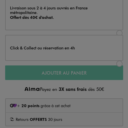
Livraison
Livraison sous 2 à 4 jours ouvrés en France
métropolitaine.
Offert dès 40€ d'achat.
Sélectionner l’option de livraison
Click & Collect ou réservation en 4h
Sélectionner l’option de livraiso
AJOUTER AU PANIER
Payez en
3X sans frais
dès 50€
+
20 points
grâce à cet achat
Retours
OFFERTS
30 jours