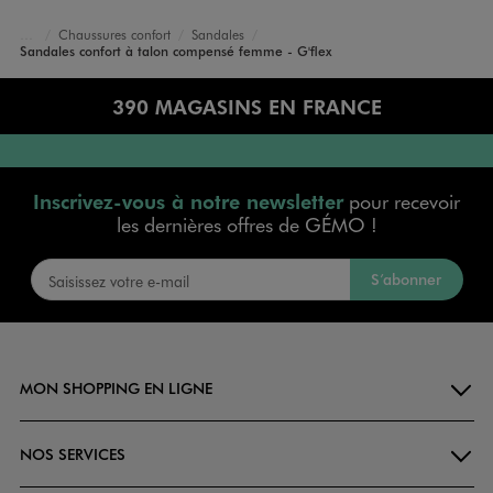
Chaussures confort
Sandales
Accueil
Femme
Chaussures
Sandales confort à talon compensé femme - G'flex
390 MAGASINS EN FRANCE
Inscrivez-vous à notre newsletter
pour recevoir
les dernières offres de GÉMO !
S’abonner
MON SHOPPING EN LIGNE
NOS SERVICES