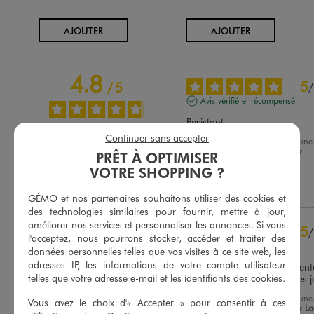
AU PANIER
AU PANIER
AJOUTER
AJOUTER
4.8
5
/
5
/
Avis vérifié et récompensé
Resistant
Continuer sans accepter
Avis du
22/04/2026
, suite à une
expérience du
08/04/2026
par
PRÊT À OPTIMISER
Basé sur
21
avis soumis à un
Margaux G.
contrôle
VOTRE SHOPPING ?
Voir tous les avis sur ce site
Utile
(0)
Signaler
GÉMO et nos partenaires souhaitons utiliser des cookies et
5
étoiles
17
des technologies similaires pour fournir, mettre à jour,
4
étoiles
4
améliorer nos services et personnaliser les annonces. Si vous
5
/
l'acceptez, nous pourrons stocker, accéder et traiter des
3
étoiles
0
Avis vérifié et récompensé
données personnelles telles que vos visites à ce site web, les
2
étoiles
0
adresses IP, les informations de votre compte utilisateur
Ma fille étudiante très content
1
étoile
0
telles que votre adresse e-mail et les identifiants des cookies.
son sac elle le prend tout les 
Trier les avis
Avis du
27/03/2026
, suite à une
Vous avez le choix d'« Accepter » pour consentir à ces
expérience du
13/03/2026
par
La