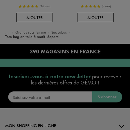
5/5 de moyenne
5/5 de moyenne
(16 avis)
(9 avis)
AU PANIER
AU PANIER
AJOUTER
AJOUTER
Grands sacs femme
Sac cabas
Accueil
Femme
Sacs et Accessoires
Sacs, Petite maroquinerie
Tote bag en toile à motif léopard
390 MAGASINS EN FRANCE
Inscrivez-vous à notre newsletter
pour recevoir
les dernières offres de GÉMO !
S’abonner
MON SHOPPING EN LIGNE