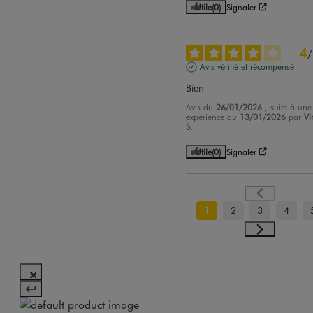
Utile
(0)
Signaler
4
/
Avis vérifié et récompensé
Bien
Avis du
26/01/2026
, suite à une
expérience du
13/01/2026
par
Vi
S.
Utile
(0)
Signaler
1
2
3
4