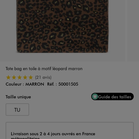
Tote bag en toile à motif léopard marron
5/5 de moyenne
(21 avis)
Couleur :
MARRON
Réf. :
50001505
Couleur
Choisissez votre Couleur
Taille unique
Guide des tailles
TU
Livraison
Livraison sous 2 à 4 jours ouvrés en France
métropolitaine.