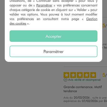
utilisations, de « Continuer sans accepter » pour vous y
D.
opposer ou de «
Paramétrer
» vos préférences concernant
chaque catégorie de cookie en cliquant sur « Valider » pour
Utile
(0)
Signaler
valider vos options. Vous pouvez à tout moment modifier
vos préférences en consultant notre page «
Gestion
des cookies
».
5
/
Avis vérifié et récompensé
Accepter
Parfait
Avis du
27/02/2026
, suite à une
expérience du
14/02/2026
par
Is
Paramétrer
V.
Utile
(0)
Signaler
5
/
Avis vérifié et récompensé
Grande contenance. Motif 
tendance
Avis du
20/02/2026
, suite à une
expérience du
07/02/2026
par
El