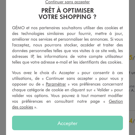
Parapluie pliable à motifs célestes argentés
Serviette de plage bi-matières à motifs exotiques
Continuer sans accepter
12,99 €
19,99 €
PRÊT À OPTIMISER
VOTRE SHOPPING ?
4.5/5 de moyenne
5/5 de moyenne
(68 avis)
(6 avis)
GÉMO et nos partenaires souhaitons utiliser des cookies et
AU PANIER
AU PANIER
des technologies similaires pour fournir, mettre à jour,
AJOUTER
AJOUTER
améliorer nos services et personnaliser les annonces. Si vous
l'acceptez, nous pourrons stocker, accéder et traiter des
données personnelles telles que vos visites à ce site web, les
4.9
5
adresses IP, les informations de votre compte utilisateur
/
5
/
telles que votre adresse e-mail et les identifiants des cookies.
Avis vérifié et récompensé
De magnifiques couleurs et un
Vous avez le choix d'« Accepter » pour consentir à ces
très belle qualité
utilisations, de « Continuer sans accepter » pour vous y
opposer ou de «
Paramétrer
» vos préférences concernant
Avis du
22/07/2026
, suite à une
Basé sur
8
avis soumis à un
chaque catégorie de cookie en cliquant sur « Valider » pour
expérience du
09/07/2026
par
A.
contrôle
valider vos options. Vous pouvez à tout moment modifier
Voir tous les avis sur ce site
vos préférences en consultant notre page «
Gestion
Utile
(0)
Signaler
des cookies
».
5
étoiles
7
4
étoiles
1
4
/
Accepter
3
étoiles
0
Avis vérifié et récompensé
2
étoiles
0