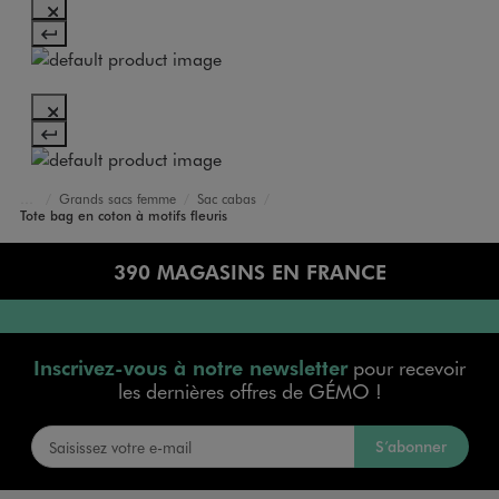
Grands sacs femme
Sac cabas
Accueil
Femme
Sacs et Accessoires
Sacs, Petite maroquinerie
Tote bag en coton à motifs fleuris
390 MAGASINS EN FRANCE
Inscrivez-vous à notre newsletter
pour recevoir
les dernières offres de GÉMO !
S’abonner