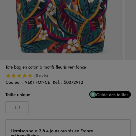
Tote bag en coton à motifs fleuris vert fonce
5/5 de moyenne
(8 avis)
Couleur :
VERT FONCE
Réf. :
50072912
Couleur
Choisissez votre Couleur
Taille unique
Guide des tailles
TU
Livraison
Livraison sous 2 à 4 jours ouvrés en France
métropolitaine.