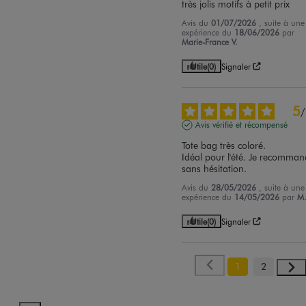
très jolis motifs à petit prix
Avis du
01/07/2026
, suite à une
expérience du
18/06/2026
par
Marie-France V.
Utile
(0)
Signaler
5
/
Avis vérifié et récompensé
Tote bag très coloré.

Idéal pour l'été. Je recomman
sans hésitation.
Avis du
28/05/2026
, suite à une
expérience du
14/05/2026
par
M
Utile
(0)
Signaler
1
2