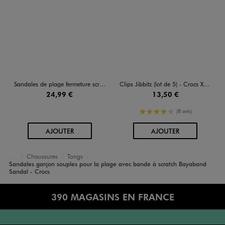
Sandales de plage fermeture scratch fille - Crocs
Clips Jibbitz (lot de 5) - Crocs X Pokemon
24,99 €
13,50 €
4/5 de moyenne
(8 avis)
AU PANIER
AU PANIER
AJOUTER
AJOUTER
Chaussures
Tongs
Garçon
Sandales garçon souples pour la plage avec bande à scratch Bayaband
Accueil
Sandal - Crocs
390 MAGASINS EN FRANCE