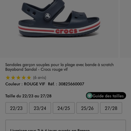
Sandales garçon souples pour la plage avec bande à scratch
Bayaband Sandal - Crocs rouge vif
5/5 de moyenne
(6 avis)
Couleur :
ROUGE VIF
Réf. :
30825660007
Couleur
Choisissez votre Couleur
Taille du 22/23 au 27/28
Guide des tailles
22/23
23/24
24/25
25/26
27/28
Livraison
Livraison sous 2 à 4 jours ouvrés en France