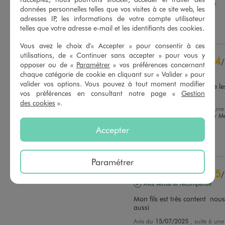
expérience du
22/07/2025
par
Basé sur
6
avis soumis à un
données personnelles telles que vos visites à ce site web, les
Maddly T.
contrôle
adresses IP, les informations de votre compte utilisateur
Voir tous les avis sur ce site
telles que votre adresse e-mail et les identifiants des cookies.
Utile
(0)
Signaler
5
étoiles
5
Vous avez le choix d'« Accepter » pour consentir à ces
4
étoiles
1
utilisations, de « Continuer sans accepter » pour vous y
4
/
opposer ou de «
Paramétrer
» vos préférences concernant
3
étoiles
0
Avis vérifié et récompensé
chaque catégorie de cookie en cliquant sur « Valider » pour
2
étoiles
0
valider vos options. Vous pouvez à tout moment modifier
Super chaussures, manque les
1
étoile
0
vos préférences en consultant notre page «
Gestion
très petites tailles
des cookies
».
Trier les avis
Avis du
23/07/2025
, suite à une
expérience du
09/07/2025
par
Ma
H.
Accepter
Utile
(0)
Signaler
Paramétrer
5
/
Avis vérifié et récompensé
Mon fils est très content  nous
aussi
Avis du
15/07/2025
, suite à une