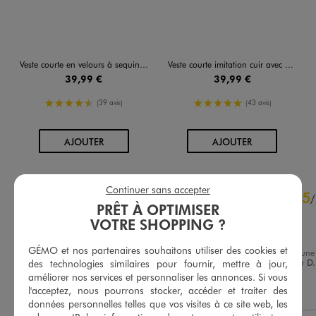
Veste courte en velours à sequins femme
Veste courte imitation cuir avec boutons fantaisie femme
39,99 €
39,99 €
4.5/5 de moyenne
5/5 de moyenne
(39 avis)
(43 avis)
AU PANIER
AU PANIER
AJOUTER
AJOUTER
4.8
Continuer sans accepter
5
/
5
/
PRÊT À OPTIMISER
Avis vérifié et récompensé
VOTRE SHOPPING ?
Elégant
GÉMO et nos partenaires souhaitons utiliser des cookies et
Avis du
25/01/2026
, suite à une
des technologies similaires pour fournir, mettre à jour,
expérience du
18/12/2025
par
D.
Basé sur
20
avis soumis à un
améliorer nos services et personnaliser les annonces. Si vous
contrôle
Utile
(0)
Signaler
l'acceptez, nous pourrons stocker, accéder et traiter des
Voir tous les avis sur ce site
données personnelles telles que vos visites à ce site web, les