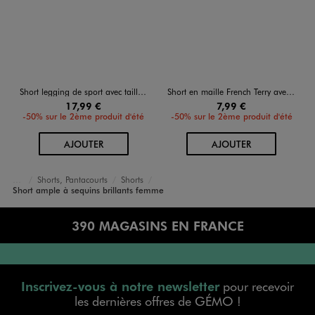
Short legging de sport avec taille élastique large femme
Short en maille French Terry avec taille ajustable femme
17,99 €
7,99 €
-50% sur le 2ème produit d'été
-50% sur le 2ème produit d'été
AU PANIER
AU PANIER
AJOUTER
AJOUTER
Shorts, Pantacourts
Shorts
Accueil
Femme
Vêtements
Short ample à sequins brillants femme
390 MAGASINS EN FRANCE
Inscrivez-vous à notre newsletter
pour recevoir
les dernières offres de GÉMO !