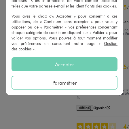
adresses IP, les informations de votre compte utilisateur
5
étoiles
16
telles que votre adresse e-mail et les identifiants des cookies.
5
/
4
étoiles
3
Avis vérifié
3
étoiles
1
Vous avez le choix d'« Accepter » pour consentir à ces
2
étoiles
0
utilisations, de « Continuer sans accepter » pour vous y
Magnifique short et taille bien
opposer ou de «
Paramétrer
» vos préférences concernant
1
étoile
0
Avis du
22/01/2026
, suite à une
chaque catégorie de cookie en cliquant sur « Valider » pour
expérience du
22/12/2025
par
E
valider vos options. Vous pouvez à tout moment modifier
Trier les avis
G.
vos préférences en consultant notre page «
Gestion
Utile
(0)
Signaler
des cookies
».
Accepter
5
/
Avis vérifié et récompensé
Parfait
Paramétrer
Avis du
20/01/2026
, suite à une
expérience du
24/12/2025
par
Ma
N.
Utile
(0)
Signaler
4
/