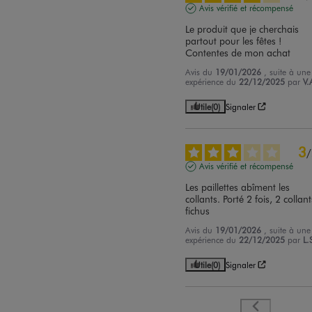
Avis vérifié et récompensé
Le produit que je cherchais 
partout pour les fêtes ! 
Contentes de mon achat
Avis du
19/01/2026
, suite à une
expérience du
22/12/2025
par
V.
Utile
(0)
Signaler
3
/
Avis vérifié et récompensé
Les paillettes abîment les 
collants. Porté 2 fois, 2 collant
fichus
Avis du
19/01/2026
, suite à une
expérience du
22/12/2025
par
L.
Utile
(0)
Signaler