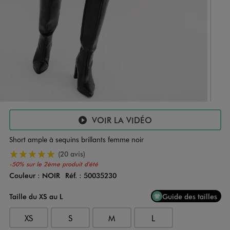
VOIR LA VIDÉO
Short ample à sequins brillants femme noir
5/5 de moyenne
(20 avis)
-50% sur le 2ème produit d'été
Couleur :
NOIR
Réf. :
50035230
Couleur
Choisissez votre Couleur
Taille du XS au L
Guide des tailles
XS
S
M
L