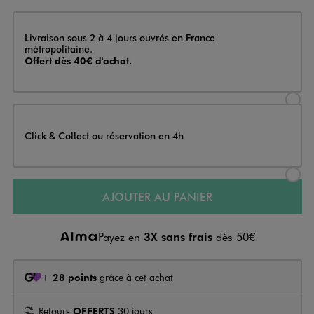
Livraison
Livraison sous 2 à 4 jours ouvrés en France
métropolitaine.
Offert dès 40€ d'achat.
Sélectionner l’option de livraison
Click & Collect ou réservation en 4h
Sélectionner l’option de livraiso
AJOUTER AU PANIER
Payez en
3X sans frais
dès 50€
+
28 points
grâce à cet achat
Retours
OFFERTS
30 jours