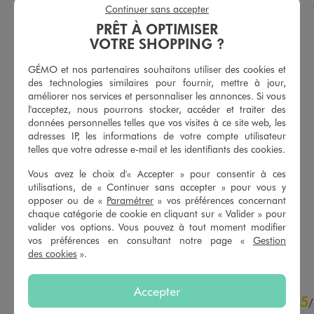
Continuer sans accepter
PRÊT À OPTIMISER
VOTRE SHOPPING ?
GÉMO et nos partenaires souhaitons utiliser des cookies et
des technologies similaires pour fournir, mettre à jour,
améliorer nos services et personnaliser les annonces. Si vous
l'acceptez, nous pourrons stocker, accéder et traiter des
données personnelles telles que vos visites à ce site web, les
adresses IP, les informations de votre compte utilisateur
telles que votre adresse e-mail et les identifiants des cookies.
Vous avez le choix d'« Accepter » pour consentir à ces
Tee-shirt à manches courtes en maille côtelée bébé fille
Tee-shirt manches courtes avec haut brodé bébé fille
utilisations, de « Continuer sans accepter » pour vous y
3,99 €
5,99 €
opposer ou de «
Paramétrer
» vos préférences concernant
chaque catégorie de cookie en cliquant sur « Valider » pour
5/5 de moyenne
5/5 de moyenne
(55 avis)
(2 avis)
valider vos options. Vous pouvez à tout moment modifier
vos préférences en consultant notre page «
Gestion
AU PANIER
AU PANIER
AJOUTER
AJOUTER
des cookies
».
Accepter
5
5
/
5
/