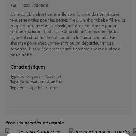
Réf. :
40311230068
Cet adorable
short en maille
sera la base de nombreuses
tenues estivales pour les petites filles. Un
short bébé fille
à la
coupe ample avec taille élastique froncée ajustable par un
cordon coulissant fantaisie. Confectionné dans une maille
légère, il est parfaitement adapté à la saison chaude. Ce
short
se porte avec un tee-shirt ou un débardeur et des
sandales. Il sera également parfait comme
short de plage
pour bébé
.
Caractéristiques
Type de longueur :
Court(e)
Type de fermeture :
À enfiler
Type de coupe bas :
Large
Produits achetés ensemble