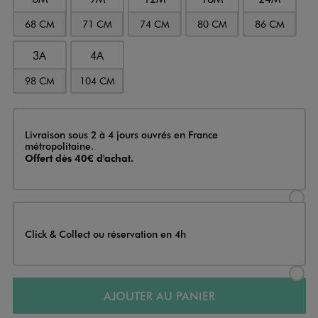
68 CM
71 CM
74 CM
80 CM
86 CM
3A
4A
98 CM
104 CM
Livraison
Livraison sous 2 à 4 jours ouvrés en France
métropolitaine.
Offert dès 40€ d'achat.
Sélectionner l’option de livraison
Click & Collect ou réservation en 4h
Sélectionner l’option de livraiso
AJOUTER AU PANIER