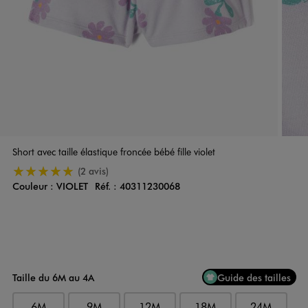
Short avec taille élastique froncée bébé fille violet
5/5 de moyenne
(2 avis)
Couleur :
VIOLET
Réf. :
40311230068
Couleur
Choisissez votre Couleur
Taille du 6M au 4A
Guide des tailles
6M
9M
12M
18M
24M