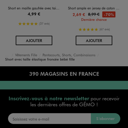
Short en maille gaufrée avec taille ajustable bébé fille
Short ample en jersey de coton bébé fille (lot de 2)
4,99 €
8,99 €
-70%
2,69 €
Dernière chance
5/5 de moyenne
(37 avis)
5/5 de moyenne
(67 avis)
AU PANIER
AU PANIER
AJOUTER
AJOUTER
Vêtements Fille
Pantacourts, Shorts, Combinaisons
Accueil
Bébé
Short avec taille élastique froncée bébé fille
390 MAGASINS EN FRANCE
Inscrivez-vous à notre newsletter
pour recevoir
les dernières offres de GÉMO !
S’abonner