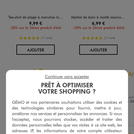
Tee-shirt de plage à manches longues bébé garçon
Maillot de bain à motifs marins bébé garçon
9,99 €
6,99 €
-50% sur le 2ème produit d'été
-50% sur le 2ème produit d'été
5/5 de moyenne
5/5 de moyenne
(11 avis)
(11 avis)
AU PANIER
AU PANIER
AJOUTER
AJOUTER
4.9
4
/
5
/
Continuer sans accepter
Avis vérifié et récompensé
PRÊT À OPTIMISER
Bien
VOTRE SHOPPING ?
Avis du
02/08/2026
, suite à une
expérience du
18/07/2026
par
Ed
GÉMO et nos partenaires souhaitons utiliser des cookies et
Basé sur
18
avis soumis à un
M.
des technologies similaires pour fournir, mettre à jour,
contrôle
améliorer nos services et personnaliser les annonces. Si vous
Voir tous les avis sur ce site
Utile
(0)
Signaler
l'acceptez, nous pourrons stocker, accéder et traiter des
données personnelles telles que vos visites à ce site web, les
5
étoiles
16
adresses IP, les informations de votre compte utilisateur
4
étoiles
2