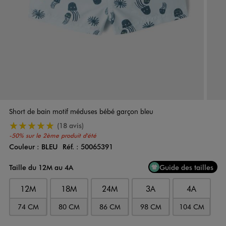
Short de bain motif méduses bébé garçon bleu
5/5 de moyenne
(18 avis)
-50% sur le 2ème produit d'été
Couleur :
BLEU
Réf. :
50065391
Couleur
Choisissez votre Couleur
Taille du 12M au 4A
Guide des tailles
12M
18M
24M
3A
4A
74 CM
80 CM
86 CM
98 CM
104 CM