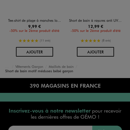
Tee-shirt de plage à manches longues bébé garçon
Short de bain à rayures anti UV bébé garçon - LuluCastagnette
9,99 €
12,99 €
-50% sur le 2ème produit d'été
-50% sur le 2ème produit d'été
5/5 de moyenne
5/5 de moyenne
(11 avis)
(8 avis)
AU PANIER
AU PANIER
AJOUTER
AJOUTER
Vêtements Garçon
Maillots de bain
Accueil
Bébé
Short de bain motif méduses bébé garçon
390 MAGASINS EN FRANCE
Inscrivez-vous à notre newsletter
pour recevoir
les dernières offres de GÉMO !