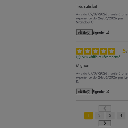
Très satisfait
Avis du
09/07/2026
, suite à une
expérience du
26/06/2026
par
Sirandou C.
Utile
(0)
Signaler
5
/
Avis vérifié et récompensé
Mignon
Avis du
07/07/2026
, suite à une
expérience du
24/06/2026
par
Le
R.
Utile
(0)
Signaler
1
2
3
4