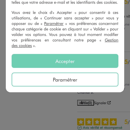
5
/
telles que votre adresse e-mail et les identifiants des cookies.
3
étoiles
0
Avis vérifié et récompensé
2
étoiles
0
Vous avez le choix d'« Accepter » pour consentir à ces
Matière agréable qui sèche vi
1
étoile
0
utilisations, de « Continuer sans accepter » pour vous y
opposer ou de «
Paramétrer
» vos préférences concernant
Avis du
14/07/2026
, suite à une
Trier les avis
expérience du
01/07/2026
par
chaque catégorie de cookie en cliquant sur « Valider » pour
Mélanie D.
valider vos options. Vous pouvez à tout moment modifier
vos préférences en consultant notre page «
Gestion
Utile
(0)
Signaler
des cookies
».
Accepter
5
/
Avis vérifié et récompensé
très bon produit
Paramétrer
Avis du
13/07/2026
, suite à une
expérience du
30/06/2026
par
Chantal B.
Utile
(0)
Signaler
5
/
Avis vérifié et récompensé