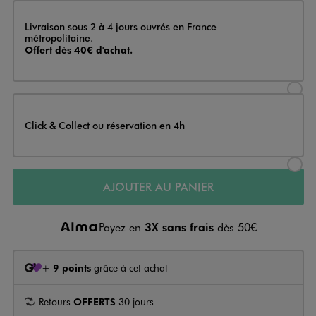
Livraison
Livraison sous 2 à 4 jours ouvrés en France
métropolitaine.
Offert dès 40€ d'achat.
Sélectionner l’option de livraison
Click & Collect ou réservation en 4h
Sélectionner l’option de livraiso
AJOUTER AU PANIER
Payez en
3X sans frais
dès 50€
+
9 points
grâce à cet achat
Retours
OFFERTS
30 jours