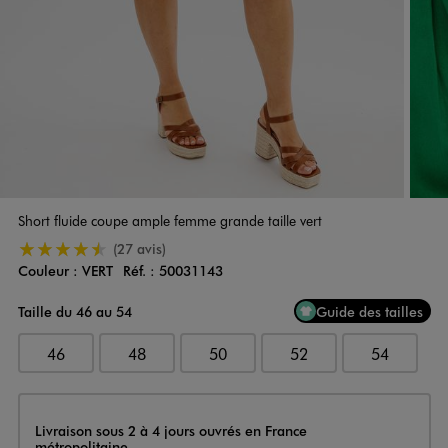
Short fluide coupe ample femme grande taille vert
4.5/5 de moyenne
(27 avis)
Couleur :
VERT
Réf. :
50031143
Couleur
Choisissez votre Couleur
Taille du 46 au 54
Guide des tailles
46
48
50
52
54
Livraison
Livraison sous 2 à 4 jours ouvrés en France
métropolitaine.