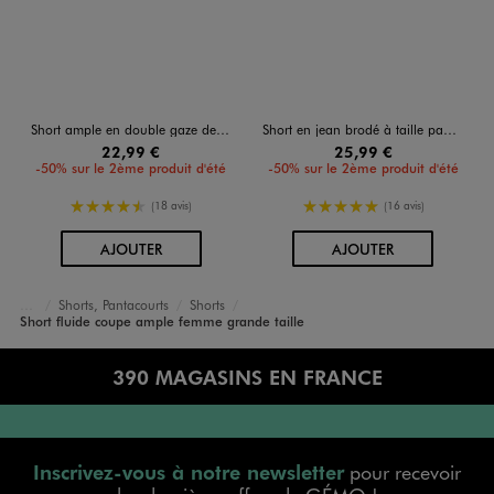
Short ample en double gaze de coton femme grande taille
Short en jean brodé à taille paper bag femme grande taille
22,99 €
25,99 €
-50% sur le 2ème produit d'été
-50% sur le 2ème produit d'été
4.5/5 de moyenne
5/5 de moyenne
(18 avis)
(16 avis)
AU PANIER
AU PANIER
AJOUTER
AJOUTER
Shorts, Pantacourts
Shorts
Accueil
Femme
Vêtements
Short fluide coupe ample femme grande taille
390 MAGASINS EN FRANCE
Inscrivez-vous à notre newsletter
pour recevoir