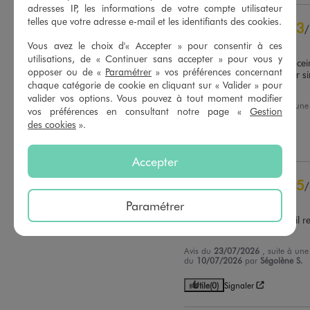
adresses IP, les informations de votre compte utilisateur
5
étoiles
20
telles que votre adresse e-mail et les identifiants des cookies.
3
/
4
étoiles
4
Avis vérifié et récompensé
3
étoiles
2
Vous avez le choix d'« Accepter » pour consentir à ces
utilisations, de « Continuer sans accepter » pour vous y
2
étoiles
0
Élastique déformé au dos, cein
opposer ou de «
Paramétrer
» vos préférences concernant
ne tient pas. Dommage car sin
1
étoile
1
chaque catégorie de cookie en cliquant sur « Valider » pour
joli.
valider vos options. Vous pouvez à tout moment modifier
Trier les avis
Avis du
23/07/2026
, suite à une
vos préférences en consultant notre page «
Gestion
du
10/07/2026
par
Virginie T.
des cookies
».
Utile
(0)
Signaler
Accepter
5
/
Avis vérifié et récompensé
Paramétrer
Parfait , avec un petit rose il 
bien
Avis du
23/07/2026
, suite à une
du
10/07/2026
par
Ségolène S.
Utile
(0)
Signaler