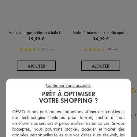
Mules à larges brides ont toile femme - 5 Miles
Mules à brides sur semelle épaisse femme - 5 Miles
29,99 €
34,99 €
4.5/5 de moyenne
4.5/5 de moyenne
(46 avis)
(30 avis)
AU PANIER
AU PANIER
AJOUTER
AJOUTER
Continuer sans accepter
4.6
5
/
5
/
PRÊT À OPTIMISER
Avis vérifié et récompensé
VOTRE SHOPPING ?
Super
GÉMO et nos partenaires souhaitons utiliser des cookies et
Avis du
06/08/2026
, suite à une
des technologies similaires pour fournir, mettre à jour,
du
23/07/2026
par
Brigitte I.
Basé sur
27
avis soumis à un
améliorer nos services et personnaliser les annonces. Si vous
contrôle
l'acceptez, nous pourrons stocker, accéder et traiter des
Utile
(0)
Signaler
Voir tous les avis sur ce site
données personnelles telles que vos visites à ce site web, les