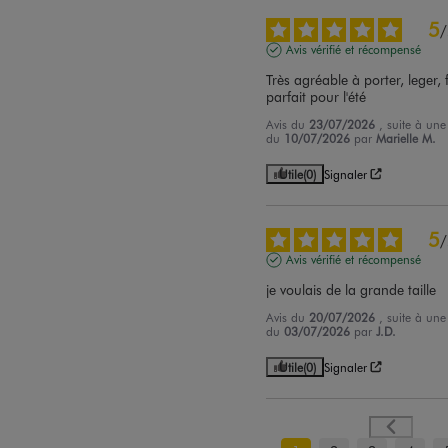
5
/
Avis vérifié et récompensé
Très agréable à porter, leger, f
parfait pour l'été
Avis du
23/07/2026
, suite à une
du
10/07/2026
par
Marielle M.
Utile
(0)
Signaler
5
/
Avis vérifié et récompensé
je voulais de la grande taille
Avis du
20/07/2026
, suite à une
du
03/07/2026
par
J.D.
Utile
(0)
Signaler