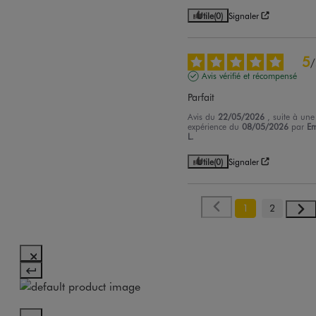
Utile
(0)
Signaler
5
/
Avis vérifié et récompensé
Parfait
Avis du
22/05/2026
, suite à une
expérience du
08/05/2026
par
Em
L.
Utile
(0)
Signaler
1
2