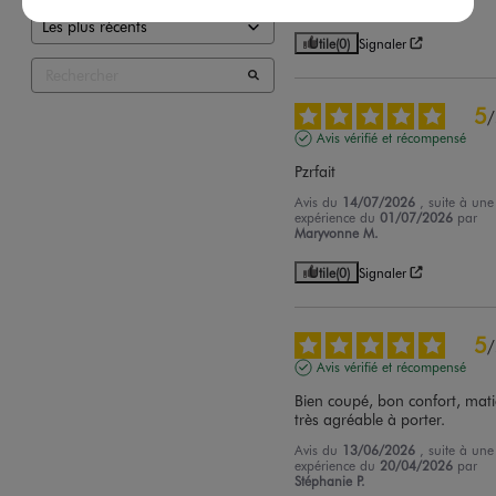
S.
Utile
(0)
Signaler
5
/
Avis vérifié et récompensé
Pzrfait
Avis du
14/07/2026
, suite à une
expérience du
01/07/2026
par
Maryvonne M.
Utile
(0)
Signaler
5
/
Avis vérifié et récompensé
Bien coupé, bon confort, mati
très agréable à porter.
Avis du
13/06/2026
, suite à une
expérience du
20/04/2026
par
Stéphanie P.