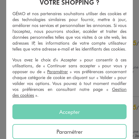
VOTRE SHOPPING ?
GÉMO et nos partenaires souhaitons utiliser des cookies et
AU PANIER
AU PANIER
AJOUTER
AJOUTER
des technologies similaires pour fournir, mettre à jour,
améliorer nos services et personnaliser les annonces. Si vous
l'acceptez, nous pourrons stocker, accéder et traiter des
données personnelles telles que vos visites à ce site web, les
4.9
5
/
5
adresses IP, les informations de votre compte utilisateur
/
telles que votre adresse e-mail et les identifiants des cookies.
Avis vérifié et récompensé
Confortable
Vous avez le choix d'« Accepter » pour consentir à ces
utilisations, de « Continuer sans accepter » pour vous y
Avis du
02/08/2026
, suite à une
opposer ou de «
Paramétrer
» vos préférences concernant
expérience du
19/06/2026
par
Basé sur
7
avis soumis à un
Patricia V.
chaque catégorie de cookie en cliquant sur « Valider » pour
contrôle
valider vos options. Vous pouvez à tout moment modifier
Voir tous les avis sur ce site
Utile
(0)
Signaler
vos préférences en consultant notre page «
Gestion
des cookies
».
5
étoiles
6
4
étoiles
1
5
/
3
étoiles
0
Accepter
Avis vérifié et récompensé
2
étoiles
0
Confort
1
étoile
0
Paramétrer
Avis du
17/07/2026
, suite à une
Trier les avis
expérience du
03/07/2026
par
Jo