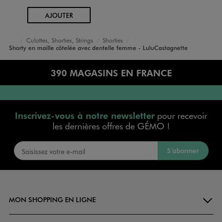
AU PANIER
AJOUTER
Culottes, Shorties, Strings
Shorties
Accueil
Femme
Lingerie
Shorty en maille côtelée avec dentelle femme - LuluCastagnette
390 MAGASINS EN FRANCE
Inscrivez-vous à notre newsletter
pour recevoir
les dernières offres de GÉMO !
S’abonner
MON SHOPPING EN LIGNE