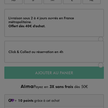
Livraison
Livraison sous 2 à 4 jours ouvrés en France
métropolitaine.
Offert dès 40€ d'achat.
Sélectionner l’option de livraison
Click & Collect ou réservation en 4h
Sélectionner l’option de livraiso
AJOUTER AU PANIER
Payez en
3X sans frais
dès 50€
+
10 points
grâce à cet achat