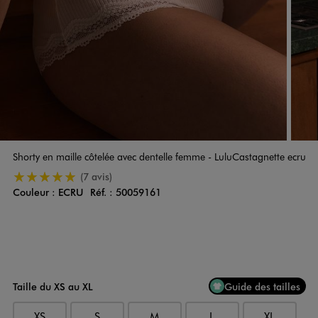
Shorty en maille côtelée avec dentelle femme - LuluCastagnette ecru
5/5 de moyenne
(7 avis)
Couleur :
ECRU
Réf. :
50059161
Couleur
Choisissez votre Couleur
Taille du XS au XL
Guide des tailles
XS
S
M
L
XL