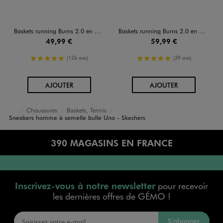
Baskets running Burns 2.0 en mesh homme - Skechers
Baskets running Burns 2.0 en mesh homme - Skechers
49,99 €
59,99 €
5/5 de moyenne
5/5 de moyenne
(126 avis)
(39 avis)
AU PANIER
AU PANIER
AJOUTER
AJOUTER
Chaussures
Baskets, Tennis
Accueil
Homme
Sneakers homme à semelle bulle Uno - Skechers
390 MAGASINS EN FRANCE
Inscrivez-vous à notre newsletter
pour recevoir
les dernières offres de GÉMO !
S’abonner