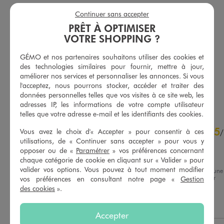
Continuer sans accepter
Débardeur en jersey de coton imprimé homme - Gojira
Tee-shirt manches courtes en coton imprimé homme - Iron Maiden
PRÊT À OPTIMISER
12,99 €
15,99 €
VOTRE SHOPPING ?
-50% sur le 2ème produit d'été
Existe en taille +
-50% sur le 2ème produit d'été
GÉMO et nos partenaires souhaitons utiliser des cookies et
5/5 de moyenne
(18 avis)
5/5 de moyenne
(36 avis)
des technologies similaires pour fournir, mettre à jour,
améliorer nos services et personnaliser les annonces. Si vous
l'acceptez, nous pourrons stocker, accéder et traiter des
AU PANIER
AU PANIER
AJOUTER
AJOUTER
données personnelles telles que vos visites à ce site web, les
adresses IP, les informations de votre compte utilisateur
telles que votre adresse e-mail et les identifiants des cookies.
4.8
5
/
5
Vous avez le choix d'« Accepter » pour consentir à ces
/
utilisations, de « Continuer sans accepter » pour vous y
Avis vérifié et récompensé
opposer ou de «
Paramétrer
» vos préférences concernant
J'adore
chaque catégorie de cookie en cliquant sur « Valider » pour
valider vos options. Vous pouvez à tout moment modifier
Avis du
21/07/2026
, suite à une
expérience du
08/07/2026
par
vos préférences en consultant notre page «
Gestion
Basé sur
6
avis soumis à un
Jennifer G.
des cookies
».
contrôle
Voir tous les avis sur ce site
Utile
(0)
Signaler
Accepter
5
étoiles
5