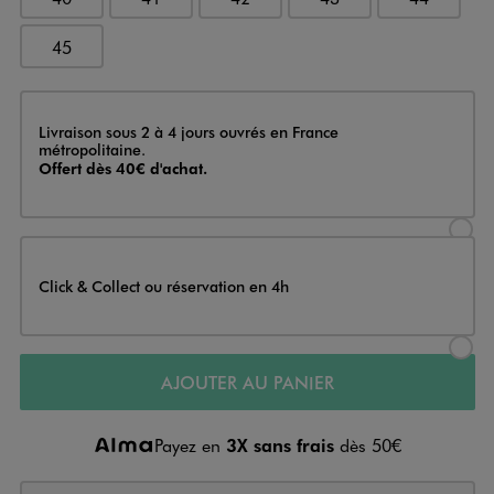
45
Livraison
Livraison sous 2 à 4 jours ouvrés en France
métropolitaine.
Offert dès 40€ d'achat.
Sélectionner l’option de livraison
Click & Collect ou réservation en 4h
Sélectionner l’option de livraiso
AJOUTER AU PANIER
Payez en
3X sans frais
dès 50€