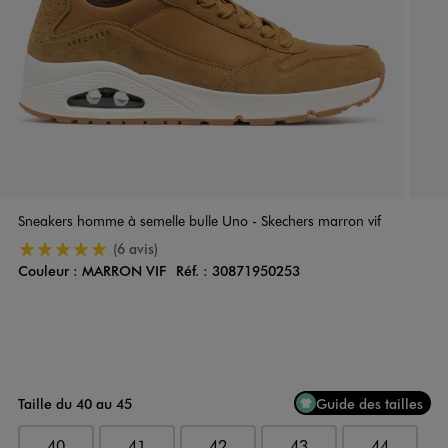
Sneakers homme à semelle bulle Uno - Skechers marron vif
5/5 de moyenne
(6 avis)
Couleur :
MARRON VIF
Réf. :
30871950253
Couleur
Choisissez votre Couleur
Taille du 40 au 45
Guide des tailles
40
41
42
43
44