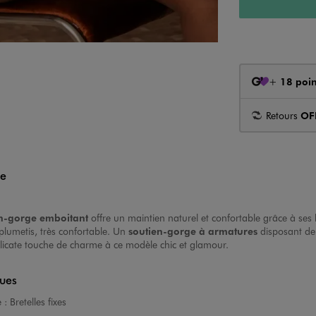
+
18 poin
Retours
OF
le
en-gorge emboitant
offre un maintien naturel et confortable grâce à ses
plumetis, très confortable. Un
soutien-gorge à armatures
disposant de 
élicate touche de charme à ce modèle chic et glamour.
ques
e :
Bretelles fixes