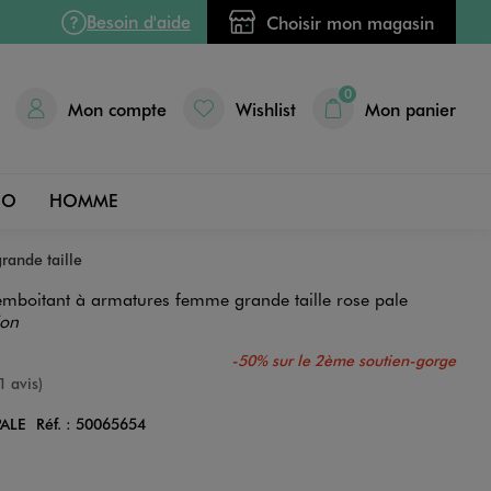
Besoin d'aide
Choisir mon magasin
0
Mon compte
Wishlist
Mon panier
DO
HOMME
rande taille
emboitant à armatures femme grande taille rose pale
ion
-50% sur le 2ème soutien-gorge
nne
1 avis)
PALE
Réf. :
50065654
Couleur