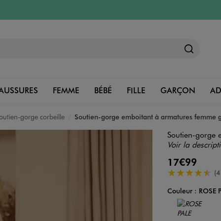
AUSSURES
FEMME
BÉBÉ
FILLE
GARÇON
A
outien-gorge corbeille
Soutien-gorge emboitant à armatures femme g
Soutien-gorge 
Voir la descript
17€99
4.5/5 de moye
(4
Couleur :
ROSE 
Couleur
Choisissez votre 