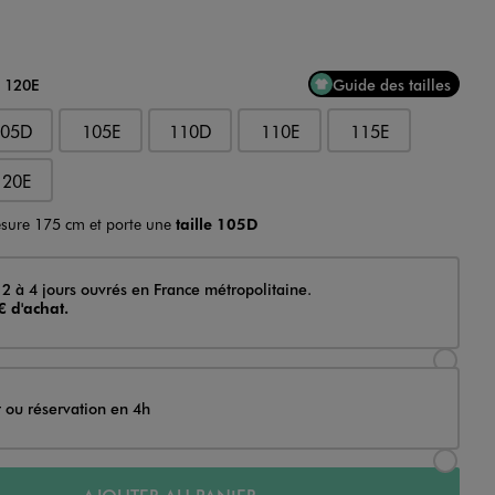
u 120E
Guide des tailles
105D
105E
110D
110E
115E
120E
sure 175 cm et porte une
taille 105D
 2 à 4 jours ouvrés en France métropolitaine.
€ d'achat.
Sélectionner l’option de livraison Achat et li
t ou réservation en 4h
Sélectionner l’option de livraison Achat et r