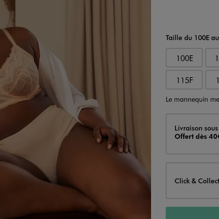
Taille du 100E a
100E
115F
Le mannequin me
Livraison
Livraison sous
Offert dès 40
Click & Collec