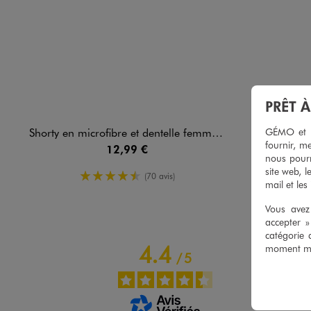
PRÊT 
GÉMO et no
Shorty en microfibre et dentelle femme grande taille (lot de 2)
Shorty en microfibr
fournir, me
12,99 €
nous pourr
site web, l
4.5/5 de moyenne
(70 avis)
mail et les
Vous avez 
accepter 
catégorie 
4.4
moment mod
/
5