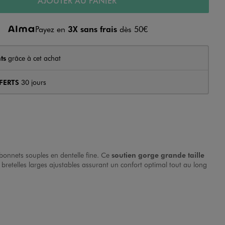
AJOUTER AU PANIER
Payez en
3X sans frais
dès 50€
ts
grâce à cet achat
FERTS
30 jours
 bonnets souples en dentelle fine. Ce
soutien gorge grande taille
bretelles larges ajustables assurant un confort optimal tout au long