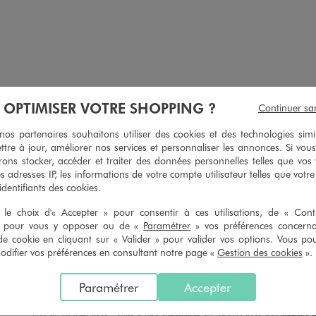
À OPTIMISER VOTRE SHOPPING ?
Continuer sa
s partenaires souhaitons utiliser des cookies et des technologies simi
e et dentelle femme grande taille (lot de 2)
Shorty en microfibre et dentelle femme grande ta
ttre à jour, améliorer nos services et personnaliser les annonces. Si vous
12,99 €
12,99 €
ons stocker, accéder et traiter des données personnelles telles que vos v
es adresses IP, les informations de votre compte utilisateur telles que votr
5/5 de moyenne
4.5/5 de m
(2 avis)
(13 avi
 identifiants des cookies.
le choix d'« Accepter » pour consentir à ces utilisations, de « Con
» pour vous y opposer ou de «
Paramétrer
» vos préférences concern
de cookie en cliquant sur « Valider » pour valider vos options. Vous po
ifier vos préférences en consultant notre page «
Gestion des cookies
».
5
/
5
Avis vérifié et récompensé
Paramétrer
Accepter
Agréable à porter