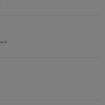
.
see N.