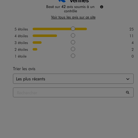
Basé sur
42
avis soumis à un
contrôle
Voir tous les avis sur ce site
5
étoiles
25
4
étoiles
11
3
étoiles
4
2
étoiles
2
1
étoile
0
Trier les avis