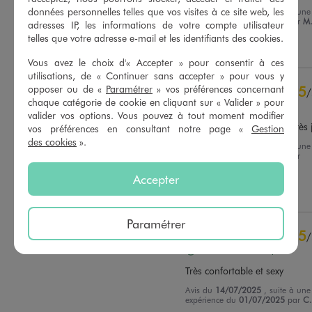
données personnelles telles que vos visites à ce site web, les
Avis du
11/05/2026
, suite à une
expérience du
28/04/2026
par
M.
adresses IP, les informations de votre compte utilisateur
Basé sur
13
avis soumis à un
contrôle
telles que votre adresse e-mail et les identifiants des cookies.
Utile
(0)
Signaler
Voir tous les avis sur ce site
Vous avez le choix d'« Accepter » pour consentir à ces
utilisations, de « Continuer sans accepter » pour vous y
5
étoiles
9
opposer ou de «
Paramétrer
» vos préférences concernant
5
/
4
étoiles
4
chaque catégorie de cookie en cliquant sur « Valider » pour
Avis vérifié et récompensé
3
étoiles
0
valider vos options. Vous pouvez à tout moment modifier
2
étoiles
0
Très agréable à porter et très j
vos préférences en consultant notre page «
Gestion
1
étoile
0
des cookies
».
Avis du
21/07/2025
, suite à une
expérience du
08/07/2025
par
Trier les avis
Delphine G.
Accepter
Utile
(0)
Signaler
Paramétrer
5
/
Avis vérifié et récompensé
Très confortable et sexy
Avis du
14/07/2025
, suite à une
expérience du
01/07/2025
par
C.