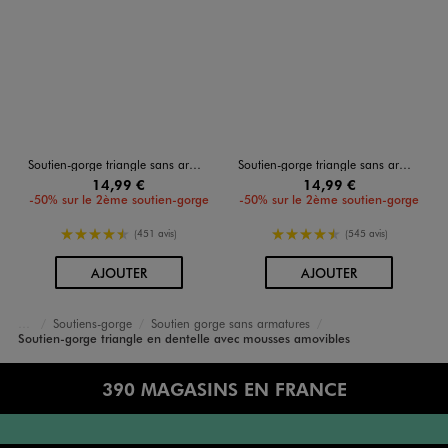
Soutien-gorge triangle sans armature à bonnets moulés
Soutien-gorge triangle sans armature à bonnets moulés
14,99 €
14,99 €
-50% sur le 2ème soutien-gorge
-50% sur le 2ème soutien-gorge
4.5/5 de moyenne
4.5/5 de moyenne
(451 avis)
(545 avis)
AU PANIER
AU PANIER
AJOUTER
AJOUTER
Soutiens-gorge
Soutien gorge sans armatures
Accueil
Femme
Lingerie
Soutien-gorge triangle en dentelle avec mousses amovibles
390 MAGASINS EN FRANCE