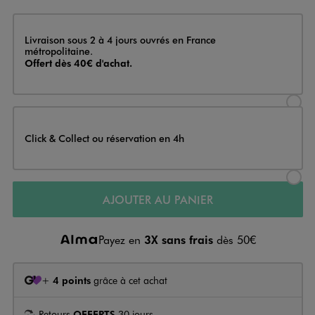
Livraison
Livraison sous 2 à 4 jours ouvrés en France
métropolitaine.
Offert dès 40€ d'achat.
Sélectionner l’option de livraison
Click & Collect ou réservation en 4h
Sélectionner l’option de livraiso
AJOUTER AU PANIER
Payez en
3X sans frais
dès 50€
+
4 points
grâce à cet achat
Retours
OFFERTS
30 jours