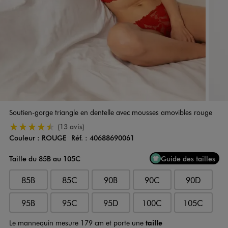
Soutien-gorge triangle en dentelle avec mousses amovibles rouge
4.5/5 de moyenne
(13 avis)
Couleur :
ROUGE
Réf. :
40688690061
Couleur
Choisissez votre Couleur
Taille du 85B au 105C
Guide des tailles
85B
85C
90B
90C
90D
95B
95C
95D
100C
105C
Le mannequin mesure 179 cm et porte une
taille