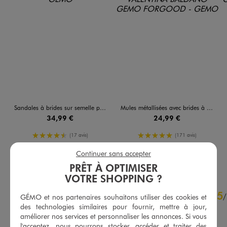
Sandales à brides sur semelle plateforme femme - 5 Miles
Mules métallisées avec brides à boucle femme - Valentina Baldano
34,99 €
24,99 €
4.5/5 de moyenne
5/5 de moyenne
(17 avis)
(171 avis)
Continuer sans accepter
AU PANIER
AU PANIER
AJOUTER
AJOUTER
PRÊT À OPTIMISER
VOTRE SHOPPING ?
4.7
5
/
5
/
GÉMO et nos partenaires souhaitons utiliser des cookies et
des technologies similaires pour fournir, mettre à jour,
Avis vérifié et récompensé
améliorer nos services et personnaliser les annonces. Si vous
Taille très bien
l'acceptez, nous pourrons stocker, accéder et traiter des