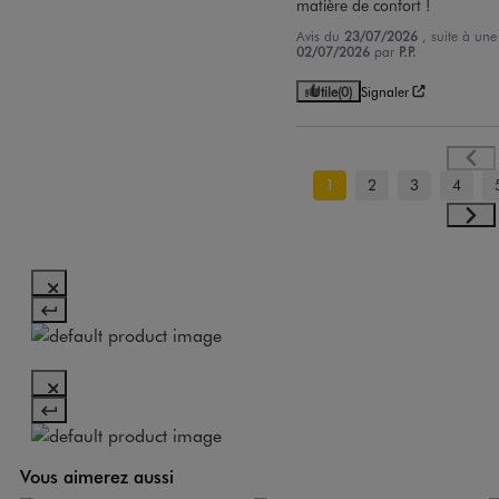
matière de confort !
Avis du
23/07/2026
, suite à un
02/07/2026
par
P.P.
Utile
(0)
Signaler
1
2
3
4
Vous aimerez aussi