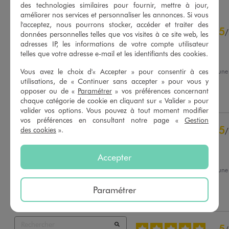
des technologies similaires pour fournir, mettre à jour,
améliorer nos services et personnaliser les annonces. Si vous
4.8
l'acceptez, nous pourrons stocker, accéder et traiter des
5
/
5
/
données personnelles telles que vos visites à ce site web, les
Avis vérifié et récompensé
adresses IP, les informations de votre compte utilisateur
telles que votre adresse e-mail et les identifiants des cookies.
Top
Vous avez le choix d'« Accepter » pour consentir à ces
Avis du
06/08/2026
, suite à un
24/07/2026
par
L.M.
utilisations, de « Continuer sans accepter » pour vous y
Basé sur
59
avis soumis à un
contrôle
opposer ou de «
Paramétrer
» vos préférences concernant
Utile
(0)
Signaler
Voir tous les avis sur ce site
chaque catégorie de cookie en cliquant sur « Valider » pour
valider vos options. Vous pouvez à tout moment modifier
5
étoiles
50
vos préférences en consultant notre page «
Gestion
5
des cookies
».
/
4
étoiles
9
Avis vérifié et récompensé
3
étoiles
0
2
étoiles
0
Enveloppant et souple
Accepter
1
étoile
0
Avis du
05/08/2026
, suite à un
22/07/2026
par
Sandrine D.
Trier les avis
Paramétrer
Utile
(0)
Signaler
5