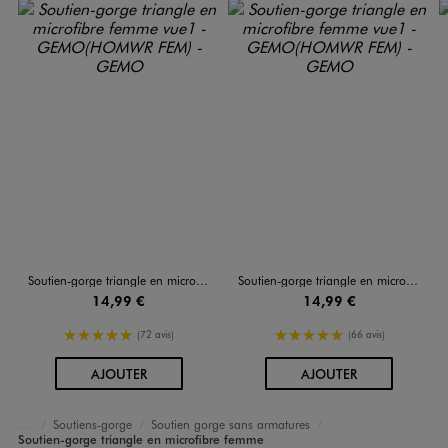
Soutien-gorge triangle en microfibre femme
Soutien-gorge triangle en microfibre femme
14,99 €
14,99 €
5/5 de moyenne
5/5 de moyenne
(72 avis)
(66 avis)
AU PANIER
AU PANIER
AJOUTER
AJOUTER
Soutiens-gorge
Soutien gorge sans armatures
Accueil
Femme
Lingerie
Soutien-gorge triangle en microfibre femme