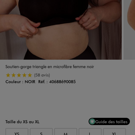
Soutien-gorge triangle en microfibre femme noir
5/5 de moyenne
(58 avis)
Couleur :
NOIR
Réf. :
40688690085
Couleur
Choisissez votre Couleur
Taille du XS au XL
Guide des tailles
XS
S
M
L
XL