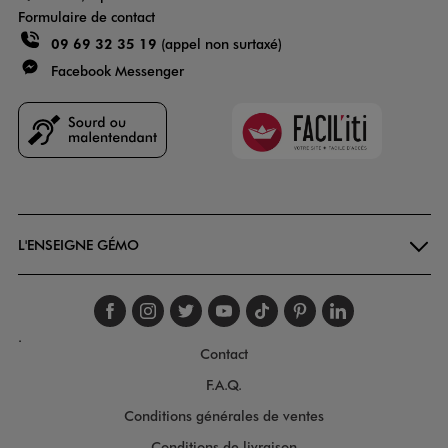
Formulaire de contact
09 69 32 35 19
(appel non surtaxé)
Facebook Messenger
Faciliti
Goodays
L'ENSEIGNE GÉMO
Suivez-nous sur faceboo
Suivez-nous sur inst
Suivez-nous sur twi
Suivez-nous sur
Suivez-nous s
Suivez-nou
Suivez-
.
Contact
F.A.Q.
Conditions générales de ventes
Conditions de livraison