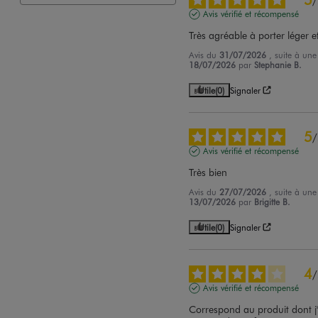
/
Avis vérifié et récompensé
Très agréable à porter léger et
Avis du
31/07/2026
, suite à un
18/07/2026
par
Stephanie B.
Utile
(0)
Signaler
5
/
Avis vérifié et récompensé
Très bien
Avis du
27/07/2026
, suite à un
13/07/2026
par
Brigitte B.
Utile
(0)
Signaler
4
/
Avis vérifié et récompensé
Correspond au produit dont j'