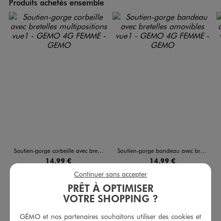
Produits achetés ensemble
Soutien-gorge corbeille avec bretelles multipositions
Soutien-gorge bandeau avec bretelles amovibles
14,99 €
14,99 €
Continuer sans accepter
4/5 de moyenne
4.5/5 de moyenne
(14 avis)
(15 avis)
PRÊT À OPTIMISER
VOTRE SHOPPING ?
AU PANIER
AU PANIER
AJOUTER
AJOUTER
GÉMO et nos partenaires souhaitons utiliser des cookies et