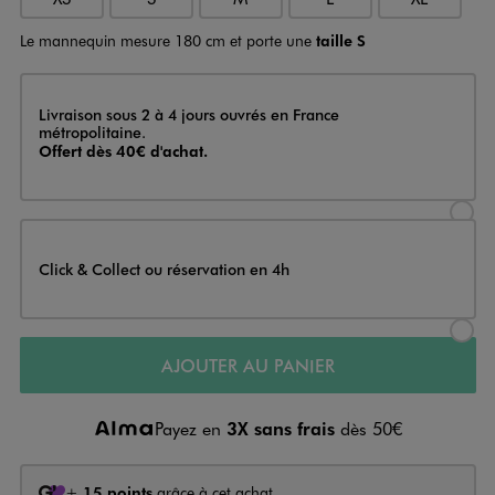
Le mannequin mesure 180 cm et porte une
taille S
Livraison
Livraison sous 2 à 4 jours ouvrés en France
métropolitaine.
Offert dès 40€ d'achat.
Sélectionner l’option de livraison
Click & Collect ou réservation en 4h
Sélectionner l’option de livraiso
AJOUTER AU PANIER
Payez en
3X sans frais
dès 50€
+
15 points
grâce à cet achat