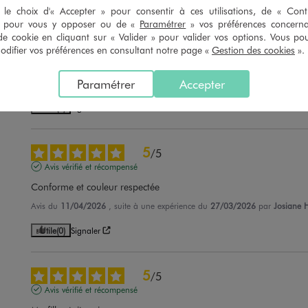
le choix d'« Accepter » pour consentir à ces utilisations, de « Con
» pour vous y opposer ou de «
Paramétrer
» vos préférences concern
5
/
5
de cookie en cliquant sur « Valider » pour valider vos options. Vous po
Avis vérifié et récompensé
ifier vos préférences en consultant notre page «
Gestion des cookies
».
Ma petite fille l'adore
Paramétrer
Accepter
Avis du
15/04/2026
, suite à une expérience du
02/04/2026
par
Renée D.
Utile
(0)
Signaler
5
/
5
Avis vérifié et récompensé
Conforme et couleur respectée
Avis du
11/04/2026
, suite à une expérience du
27/03/2026
par
Josiane 
Utile
(0)
Signaler
5
/
5
Avis vérifié et récompensé