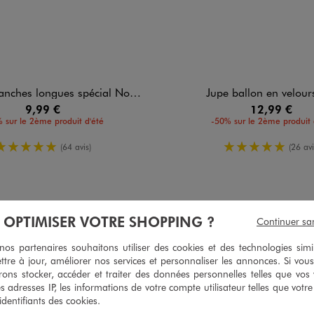
ongues spécial Noël motif Stitch fille - Disney
Jupe ballon en velours 
9,99 €
12,99 €
 sur le 2ème produit d'été
-50% sur le 2ème produit 
5/5 de moyenne
5/5 de moy
(64 avis)
(26 avi
4
/
5
À OPTIMISER VOTRE SHOPPING ?
Continuer sa
Avis vérifié et récompensé
s partenaires souhaitons utiliser des cookies et des technologies simi
Très beau mais taille très petit
ttre à jour, améliorer nos services et personnaliser les annonces. Si vous
ons stocker, accéder et traiter des données personnelles telles que vos v
Avis du
16/04/2026
, suite à une expérience du
30/03/2026
par
Nancy P.
es adresses IP, les informations de votre compte utilisateur telles que votr
Utile
(0)
Signaler
 identifiants des cookies.