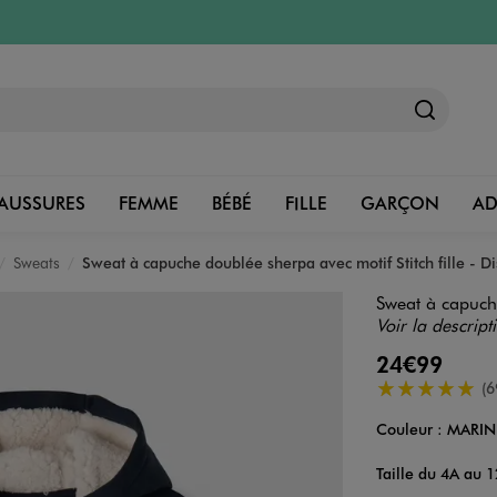
AUSSURES
FEMME
BÉBÉ
FILLE
GARÇON
A
Sweats
Sweat à capuche doublée sherpa avec motif Stitch fille - D
Sweat à capuche
Voir la descript
24€99
5/5 de moyenn
(6
Couleur :
MARIN
Couleur
Choisissez votre 
Taille du 4A au 