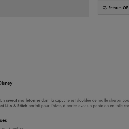
Retours
OF
Disney
 Un
sweat molletonné
dont la capuche est doublée de maille sherpa pour 
at Lilo & Stitch
parfait pour l’hiver, à porter avec un pantalon en toile c
ques
ure :
À enfiler