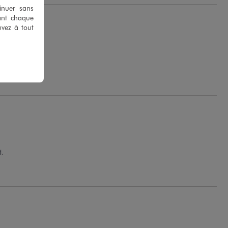
tinuer sans
ant chaque
uvez à tout
H.