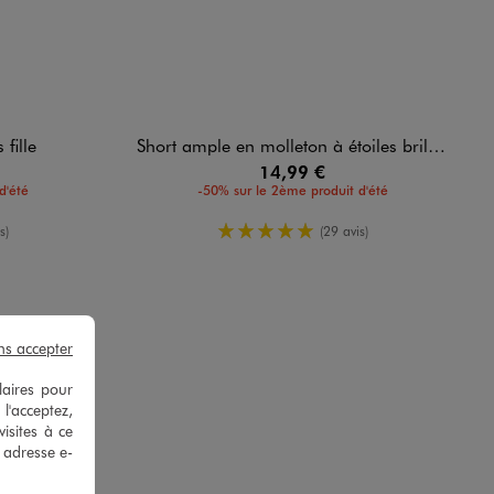
fille
Short ample en molleton à étoiles brillantes fille
14,99 €
d'été
-50% sur le 2ème produit d'été
enne
5/5 de moyenne
s)
(29 avis)
ns accepter
laires pour
 l'acceptez,
isites à ce
e adresse e-