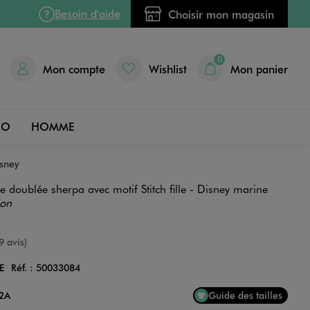
Besoin d'aide
Choisir mon magasin
0
Mon compte
Wishlist
Mon panier
DO
HOMME
isney
 doublée sherpa avec motif Stitch fille - Disney marine
ion
e
9 avis)
E
Réf. :
50033084
Couleur
12A
Guide des tailles