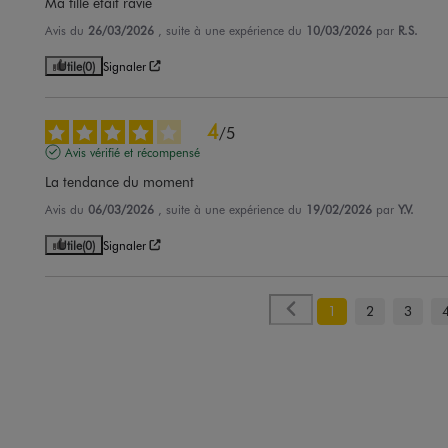
Ma fille etait ravie
Avis du
26/03/2026
, suite à une expérience du
10/03/2026
par
R.S.
Utile
(0)
Signaler
4
/
5
Avis vérifié et récompensé
La tendance du moment
Avis du
06/03/2026
, suite à une expérience du
19/02/2026
par
Y.V.
Utile
(0)
Signaler
1
2
3