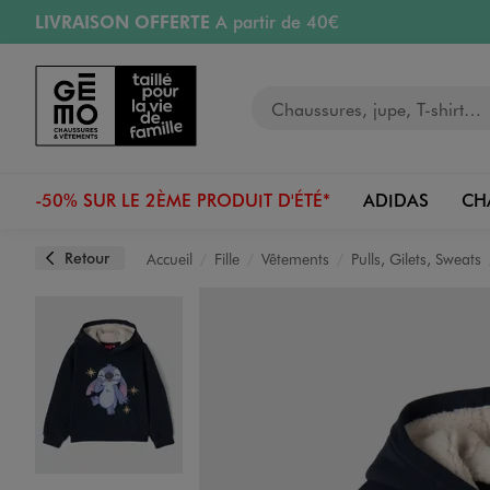
LIVRAISON OFFERTE
A partir de 40€
Aller au contenu principal
Aller à la navigation
RETRAIT ET LIVRAISON OFFERTE
en magasin
Votre recherche
RÉSERVATION GRATUITE
4h en magasin
Retours OFFERTS
pendant 30 jours
-50% SUR LE 2ÈME PRODUIT D'ÉTÉ*
ADIDAS
CH
Retour
Accueil
Fille
Vêtements
Pulls, Gilets, Sweats
Image 1 sur 3