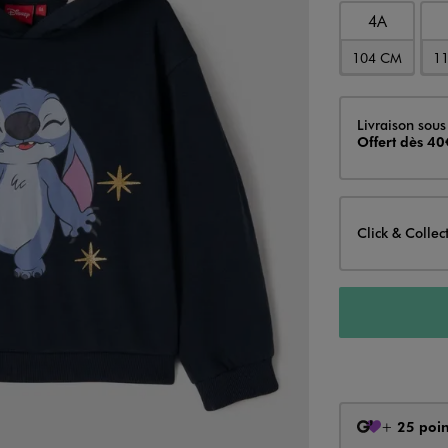
4A
104 CM
1
Livraison
Livraison sous
Offert dès 40
Click & Collec
+
25 poin