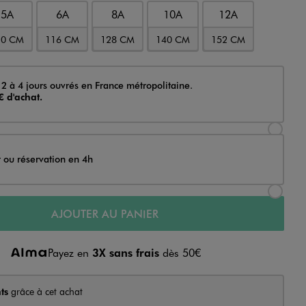
5A
6A
8A
10A
12A
10 CM
116 CM
128 CM
140 CM
152 CM
 2 à 4 jours ouvrés en France métropolitaine.
€ d'achat.
Sélectionner l’option de livraison Achat et li
t ou réservation en 4h
Sélectionner l’option de livraison Achat et r
AJOUTER AU PANIER
Payez en
3X sans frais
dès 50€
ts
grâce à cet achat