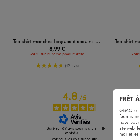
Tee-shirt manches longues à sequins brillants fille
Tee-shirt manches l
8,99 €
-50% sur le 2ème produit d'été
-50%
5/5 de moyenne
(42 avis)
4.8
/
5
PRÊT 
GÉMO et no
fournir, me
nous pourr
site web, l
Basé sur
69
avis soumis à un
contrôle
mail et les
Voir tous les avis sur ce site